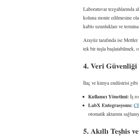
Laboratuvar tezgahlarında a
koluna monte edilmesine olan
kablo uzunlukları ve termina
Arayüz tarafında ise Mettle
tek bir tuşla başlatabilmek,
4. Veri Güvenliğ
İlaç ve kimya endüstrisi gib
Kullanıcı Yönetimi:
İş ro
LabX Entegrasyonu:
CF
otomatik aktarımı sağlanıyo
5. Akıllı Teşhis 