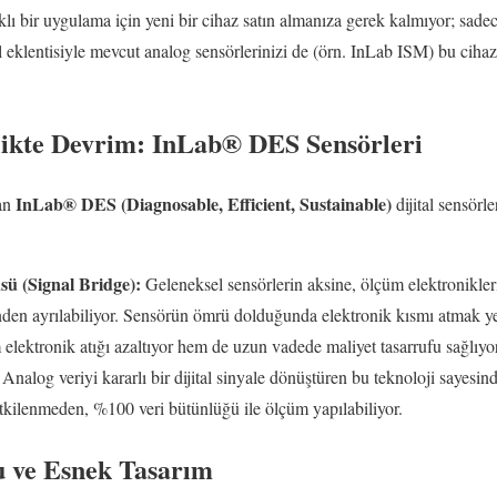
lı bir uygulama için yeni bir cihaz satın almanıza gerek kalmıyor; sadec
l eklentisiyle mevcut analog sensörlerinizi de (örn. InLab ISM) bu cih
rlikte Devrim: InLab® DES Sensörleri
InLab® DES (Diagnosable, Efficient, Sustainable)
lan
dijital sensörle
sü (Signal Bridge):
Geleneksel sensörlerin aksine, ölçüm elektronikler
en ayrılabiliyor. Sensörün ömrü dolduğunda elektronik kısmı atmak yer
elektronik atığı azaltıyor hem de uzun vadede maliyet tasarrufu sağlıyor
Analog veriyi kararlı bir dijital sinyale dönüştüren bu teknoloji sayesin
etkilenmeden, %100 veri bütünlüğü ile ölçüm yapılabiliyor.
tu ve Esnek Tasarım