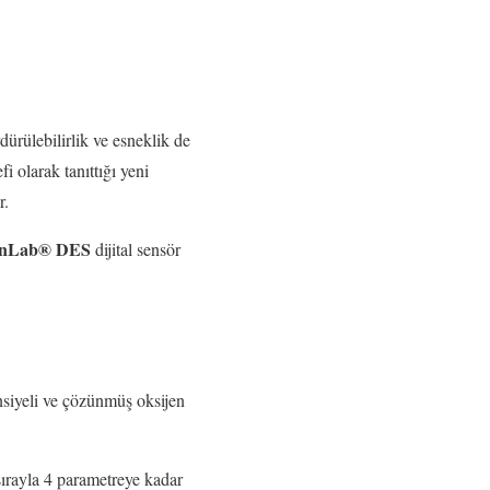
ürülebilirlik ve esneklik de
fi olarak tanıttığı yeni
r.
InLab® DES
dijital sensör
nsiyeli ve çözünmüş oksijen
 sırayla 4 parametreye kadar