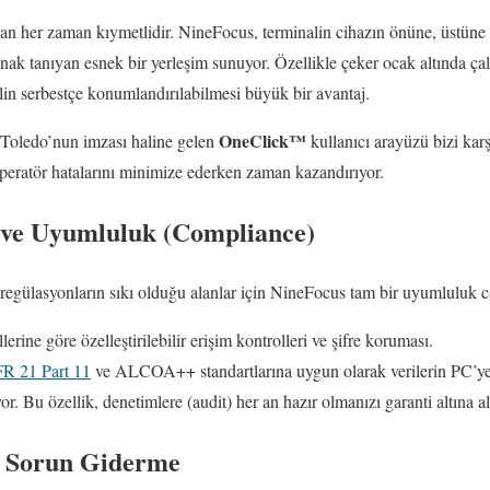
lan her zaman kıymetlidir. NineFocus, terminalin cihazın önüne, üstün
ak tanıyan esnek bir yerleşim sunuyor. Özellikle çeker ocak altında çalı
lin serbestçe konumlandırılabilmesi büyük bir avantaj.
OneClick™
r Toledo’nun imzası haline gelen
kullanıcı arayüzü bizi karş
 operatör hatalarını minimize ederken zaman kazandırıyor.
i ve Uyumluluk (Compliance)
i regülasyonların sıkı olduğu alanlar için NineFocus tam bir uyumluluk c
llerine göre özelleştirilebilir erişim kontrolleri ve şifre koruması.
R 21 Part 11
ve ALCOA++ standartlarına uygun olarak verilerin PC’y
r. Bu özellik, denetimlere (audit) her an hazır olmanızı garanti altına al
ve Sorun Giderme