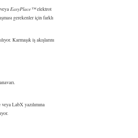
e veya
EasyPlace™
elektrot
şması gerekenler için farklı
ılıyor. Karmaşık iş akışlarını
anavarı.
e veya LabX yazılımına
ıyor.