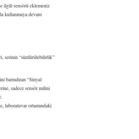
e ilgili sensörü eklemeniz
azla kullanmaya devam
ri, serinin “sürdürülebilirlik”
ini barındıran “Sinyal
ine, sadece sensör milini
.
de, laboratuvar ortamındaki