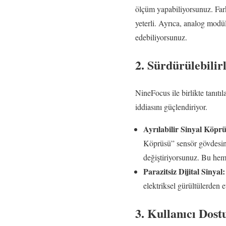
ölçüm yapabiliyorsunuz. Fark
yeterli. Ayrıca, analog modü
edebiliyorsunuz.
2. Sürdürülebili
NineFocus ile birlikte tanıtı
iddiasını güçlendiriyor.
Ayrılabilir Sinyal Köprü
Köprüsü” sensör gövdesind
değiştiriyorsunuz. Bu hem 
Parazitsiz Dijital Sinyal:
elektriksel gürültülerden 
3. Kullanıcı Dos