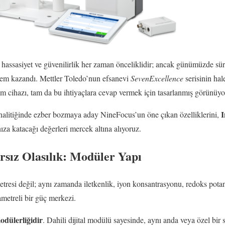
 hassasiyet ve güvenilirlik her zaman önceliklidir; ancak günümüzde sürd
em kazandı. Mettler Toledo’nun efsanevi
SevenExcellence
serisinin hale
 cihazı, tam da bu ihtiyaçlara cevap vermek için tasarlanmış görünüyo
nalitiğinde ezber bozmaya aday NineFocus’un öne çıkan özelliklerini,
nıza katacağı değerleri mercek altına alıyoruz.
ırsız Olasılık: Modüler Yapı
resi değil; aynı zamanda iletkenlik, iyon konsantrasyonu, redoks pota
metreli bir güç merkezi.
odülerliğidir
. Dahili dijital modülü sayesinde, aynı anda veya özel bir