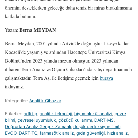
önemini desteklerken geleceğe daha temiz bir miras bırakılmasına
katkıda bulunur.
Berna MEYDAN
Yazan:
Berna Meydan, 2001 yılında Artvin’de doğmuştur. Liseye kadar
Kocaeli’de yaşamış ve ardından Hacettepe Üniversitesi Kimya
Bölümü’nden 2023 yılında mezun olmuştur. 2023 yılından
itibaren Terra Analiz ve Ölçüm Cihazları’nda satış departmanında
çalışmaktadır. Terra Aş. ile iletişime geçmek için
buraya
tıklayınız.
Kategoriler:
Analitik Cihazlar
Etiketler:
adli tıp
,
analitik teknoloji
,
biyomolekül analizi
,
çevre
bilimi
,
çevresel uyumluluk
,
çözücü kullanımı
,
DART-MS
,
Doğrudan Analiz Gerçek Zamanlı
,
düşük dedeksiyon limiti
,
EVOQ-DART-TQ
,
farmasötik analiz
,
gıda güvenliği
,
hızlı analiz
,