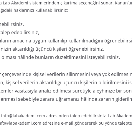
eya Lab Akademi sistemlerinden çıkartma seçeneğini sunar. Kanun’
daki haklarınızı kullanabilirsiniz:
ebilirsiniz,
talep edebilirsiniz,
nların amacına uygun kullanılıp kullanılmadığını öğrenebilirsi
inizin aktarıldığı üçüncü kişileri öğrenebilirsiniz,
ş olması hâlinde bunların düzeltilmesini isteyebilirsiniz,
rçevesinde kişisel verilerin silinmesini veya yok edilmesini 
n, kişisel verilerin aktarıldığı üçüncü kişilerin bildirilmesini is
mler vasıtasıyla analiz edilmesi suretiyle aleyhinize bir son
 işlenmesi sebebiyle zarara uğramanız hâlinde zararın giderilm
e info@labakademi.com adresinden talep edebilirsiniz. Lab Akademi’y
nfo@labakademi.com adresine e-mail göndererek bu yönde talepte 