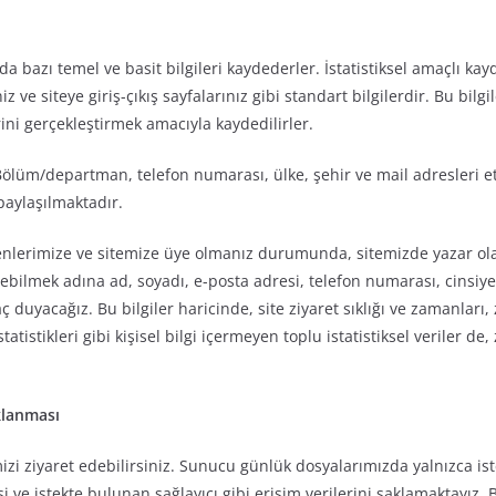
a bazı temel ve basit bilgileri kaydederler. İstatistiksel amaçlı kayd
iz ve siteye giriş-çıkış sayfalarınız gibi standart bilgilerdir. Bu bilgile
i gerçekleştirmek amacıyla kaydedilirler.
 Bölüm/departman, telefon numarası, ülke, şehir ve mail adresleri
paylaşılmaktadır.
lerimize ve sitemize üye olmanız durumunda, sitemizde yazar olara
ilmek adına ad, soyadı, e-posta adresi, telefon numarası, cinsiyet, 
yaç duyacağız. Bu bilgiler haricinde, site ziyaret sıklığı ve zamanları
tatistikleri gibi kişisel bilgi içermeyen toplu istatistiksel veriler de
klanması
izi ziyaret edebilirsiniz. Sunucu günlük dosyalarımızda yalnızca iste
resi ve istekte bulunan sağlayıcı gibi erişim verilerini saklamaktayız