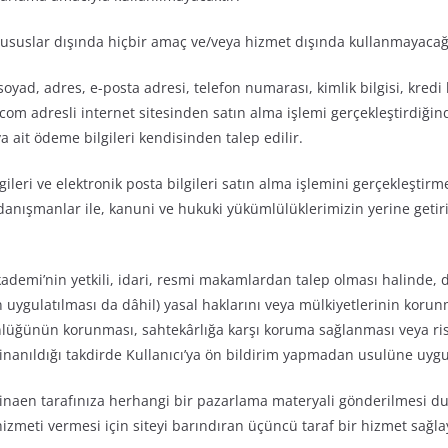
 hususlar dışında hiçbir amaç ve/veya hizmet dışında kullanmayacağ
 soyad, adres, e-posta adresi, telefon numarası, kimlik bilgisi, kredi k
om adresli internet sitesinden satın alma işlemi gerçekleştirdiğind
a ait ödeme bilgileri kendisinden talep edilir.
bilgileri ve elektronik posta bilgileri satın alma işlemini gerçekleşt
anışmanlar ile, kanuni ve hukuki yükümlülüklerimizin yerine getir
Akademi’nin yetkili, idari, resmi makamlardan talep olması halinde, 
in uygulatılması da dâhil) yasal haklarını veya mülkiyetlerinin koru
nlüğünün korunması, sahtekârlığa karşı koruma sağlanması veya ri
 inanıldığı takdirde Kullanıcı’ya ön bildirim yapmadan usulüne uygu
 binaen tarafınıza herhangi bir pazarlama materyali gönderilmesi 
meti vermesi için siteyi barındıran üçüncü taraf bir hizmet sağlayıc