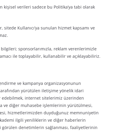
işisel verileri sadece bu Politika’ya tabi olarak
r, sitede Kullanıcı’ya sunulan hizmet kapsamı ve
lmaz.
bilgileri; sponsorlarımızla, reklam verenlerimizle
ı ile toplayabilir, kullanabilir ve açıklayabiliriz.
lgilendirme ve kampanya organizasyonunun
 tarafından yürütülen iletişime yönelik idari
r edebilmek, internet sitelerimiz üzerinden
ırma ve diğer muhasebe işlemlerinin yürütülmesi,
ilmesi, hizmetlerimizden duyduğunuz memnuniyetin
ademi ilgili yeniliklerin ve diğer haberlerin
ekli görülen denetimlerin sağlanması,
faaliyetlerinin