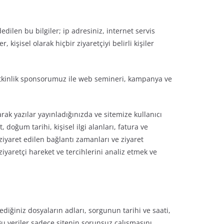
edilen bu bilgiler; ip adresiniz, internet servis
r, kişisel olarak hiçbir ziyaretçiyi belirli kişiler
 etkinlik sponsorumuz ile web semineri, kampanya ve
k yazılar yayınladığınızda ve sitemize kullanıcı
doğum tarihi, kişisel ilgi alanları, fatura ve
, ziyaret edilen bağlantı zamanları ve ziyaret
, ziyaretçi hareket ve tercihlerini analiz etmek ve
diğiniz dosyaların adları, sorgunun tarihi ve saati,
. Bu veriler sadece sitenin sorunsuz çalışmasını