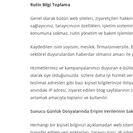
Rutin Bilgi Toplama
Genel olarak bütün web siteleri, ziyaretçileri hakkınd
sağlayıcınız, tarayıcınızın özellikleri, işletim sistemin
konumuna sokmaz, rutin yönetim ve bakım işlemlerin
Kaydedilen isim soyisim, meslek, firma/üniversite,
sektörel duyurulardan haberdar olmanız amacı ile 
Hizmetlerimiz ve kampanyalarımızı duyuran e-bülten
olarak üye olduğunuzda sizlere daha iyi hizmet vereb
teslimat adresleri gibi bazı kişisel bilgilerinize ihti
anındaki IP adresi, ziyaret edilen blog sayfalarının is
anlamak amacıyla toplanır ve kullanılır.
Sunucu Günlük Dosyalarında Erişim Verilerinin Sa
Herhangi bir kişisel bilginizi açıklamadan web sitem
transfer edilen veri miktarları, tarayıcı türü, IP ad