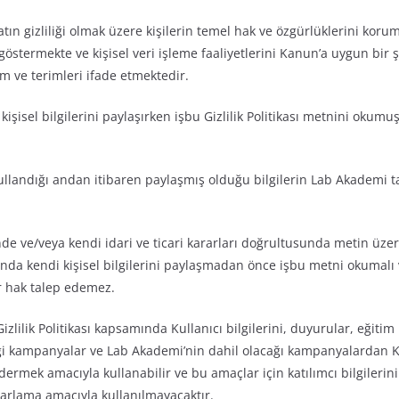
tın gizliliği olmak üzere kişilerin temel hak ve özgürlüklerini koruma
göstermekte ve kişisel veri işleme faaliyetlerini Kanun’a uygun bir ş
am ve terimleri ifade etmektedir.
kişisel bilgilerini paylaşırken işbu Gizlilik Politikası metnini okum
i kullandığı andan itibaren paylaşmış olduğu bilgilerin Lab Akadem
 ve/veya kendi idari ve ticari kararları doğrultusunda metin üzerin
sında kendi kişisel bilgilerini paylaşmadan önce işbu metni okumalı v
 hak talep edemez.
Gizlilik Politikası kapsamında Kullanıcı bilgilerini, duyurular, eğit
i kampanyalar ve Lab Akademi’nin dahil olacağı
kampanyalardan Ku
dermek amacıyla kullanabilir ve bu amaçlar için katılımcı bilgilerini 
zarlama amacıyla kullanılmayacaktır.