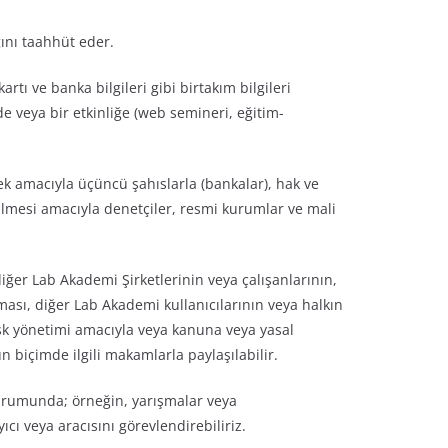
ını taahhüt eder.
artı ve banka bilgileri gibi birtakım bilgileri
e veya bir etkinliğe (web semineri, eğitim-
irmek amacıyla üçüncü şahıslarla (bankalar), hak ve
ilmesi amacıyla denetçiler, resmi kurumlar ve mali
diğer Lab Akademi Şirketlerinin veya çalışanlarının,
nması, diğer Lab Akademi kullanıcılarının veya halkın
sk yönetimi amacıyla veya kanuna veya yasal
n biçimde ilgili makamlarla paylaşılabilir.
durumunda; örneğin, yarışmalar veya
ı veya aracısını görevlendirebiliriz.