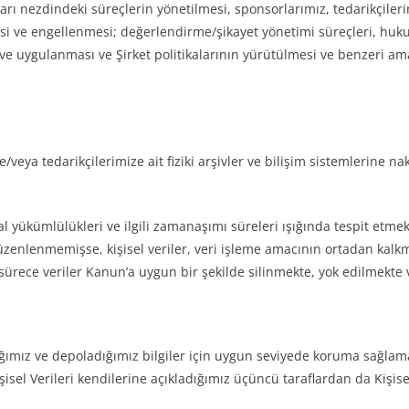
 nezdindeki süreçlerin yönetilmesi, sponsorlarımız, tedarikçilerimiz
esi ve engellenmesi; değerlendirme/şikayet yönetimi süreçleri, huku
 ve uygulanması ve Şirket politikalarının yürütülmesi ve benzeri amaç
e/veya tedarikçilerimize ait fiziki arşivler ve bilişim sistemlerine n
 yükümlülükleri ve ilgili zamanaşımı süreleri ışığında tespit etmek
üzenlenmemişse, kişisel veriler, veri işleme amacının ortadan kalk
rece veriler Kanun’a uygun bir şekilde silinmekte, yok edilmekte 
ğımız ve depoladığımız bilgiler için uygun seviyede koruma sağlamak
isel Verileri kendilerine açıkladığımız üçüncü taraflardan da Kişis