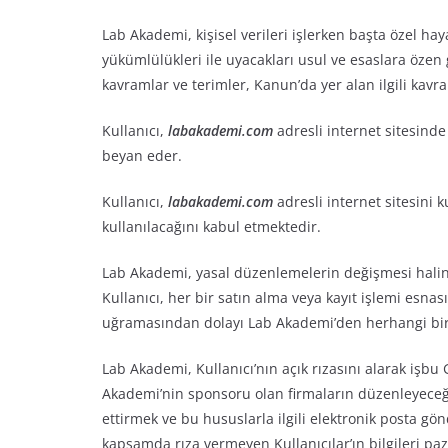
Lab Akademi, kişisel verileri işlerken başta özel haya
yükümlülükleri ile uyacakları usul ve esaslara özen 
kavramlar ve terimler, Kanun’da yer alan ilgili kavr
Kullanıcı,
labakademi.com
adresli internet sitesinde 
beyan eder.
Kullanıcı,
labakademi.com
adresli internet sitesin
kullanılacağını kabul etmektedir.
Lab Akademi, yasal düzenlemelerin değişmesi halinde
Kullanıcı, her bir satın alma veya kayıt işlemi esna
uğramasından dolayı Lab Akademi’den herhangi bir
Lab Akademi, Kullanıcı’nın açık rızasını alarak işbu 
Akademi’nin sponsoru olan firmaların düzenleyeceğ
ettirmek ve bu hususlarla ilgili elektronik posta gön
kapsamda rıza vermeyen Kullanıcılar’ın bilgileri pa