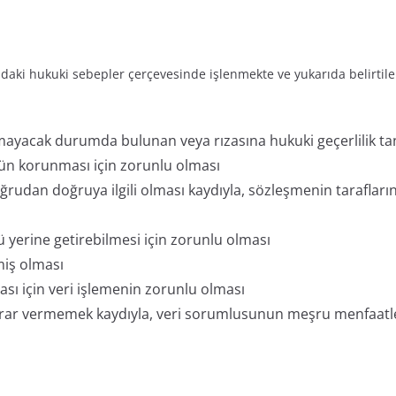
ğıdaki hukuki sebepler çerçevesinde işlenmekte ve yukarıda belirtile
ayamayacak durumda bulunan veya rızasına hukuki geçerlilik ta
ün korunması için zorunlu olması
rudan doğruya ilgili olması kaydıyla, sözleşmenin taraflarına 
erine getirebilmesi için zorunlu olması
lmiş olması
ası için veri işlemenin zorunlu olması
 zarar vermemek kaydıyla, veri sorumlusunun meşru menfaatler