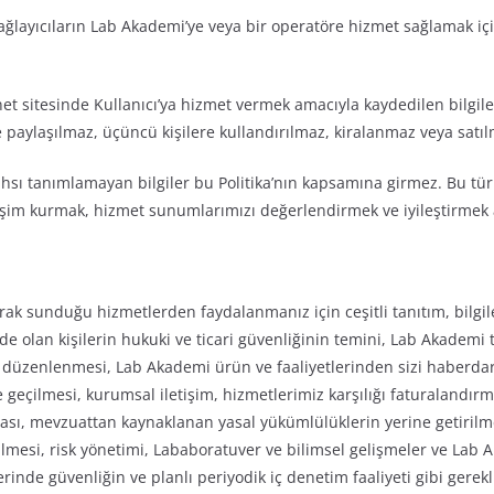
ayıcıların Lab Akademi’ye veya bir operatöre hizmet sağlamak için k
t sitesinde Kullanıcı’ya hizmet vermek amacıyla kaydedilen bilgile
 paylaşılmaz, üçüncü kişilere kullandırılmaz, kiralanmaz veya satı
hsı tanımlamayan bilgiler bu Politika’nın kapsamına girmez. Bu tür 
işim kurmak, hizmet sunumlarımızı değerlendirmek ve iyileştirmek amac
larak sunduğu hizmetlerden faydalanmanız için ceşitli tanıtım, bi
sinde olan kişilerin hukuki ve ticari güvenliğinin temini, Lab Akademi
rin düzenlenmesi, Lab Akademi ürün ve faaliyetlerinden sizi haberda
me geçilmesi, kurumsal iletişim, hizmetlerimiz karşılığı faturaland
nması, mevzuattan kaynaklanan yasal yükümlülüklerin yerine getir
lmesi, risk yönetimi, Lababoratuver ve bilimsel gelişmeler ve Lab Ak
lerinde güvenliğin ve planlı periyodik iç denetim faaliyeti gibi ger