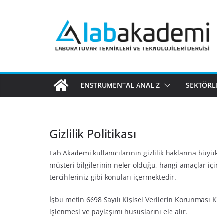
Skip
to
content
ENSTRUMENTAL ANALIZ
SEKTÖRL
Gizlilik Politikası
Lab Akademi kullanıcılarının gizlilik haklarına büy
müşteri bilgilerinin neler olduğu, hangi amaçlar için
tercihleriniz gibi konuları içermektedir.
İşbu metin 6698 Sayılı Kişisel Verilerin Korunması 
işlenmesi ve paylaşımı hususlarını ele alır.