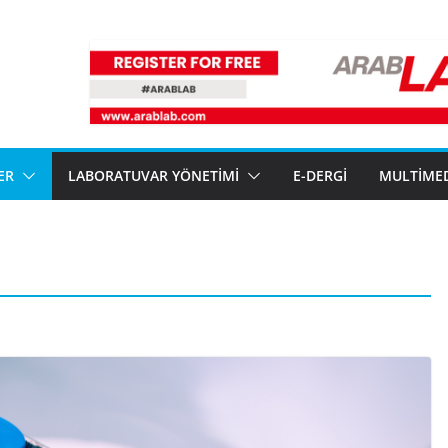
ER
LABORATUVAR YÖNETIMI
E-DERGI
MULTIME