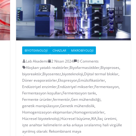
BIYOTEKNOLOJI
CIHAZLAR
MIKROBIYOLOJI
Lab Akademi
2 Nisan 2024
0 Comments
Akışkan yataklı reaktörler
,
Biyofarmasötikler
,
Biyoproses
,
biyoreaktör
,
Biyosentez
,
biyoteknoloji
,
Dijital termal bloklar
,
Döner evaporatörler
,
Ekspresyon
,
Emülsifikatörler
,
Endüstriyel enzimler
,
Endüstriyel mikserler
,
Fermentasyon
,
Fermentasyon koşulları
,
Fermentasyon tankı
,
Fermente ürünler
,
fermentör
,
Gen mühendisliği
,
genetik manipülasyon
,
Genetik mühendislik
,
Homogenizasyon ekipmanları
,
Homogenizatörler
,
Hücresel biyoteknoloji
,
Hücresel büyüme
,
IKA
,
İlaç üretimi
,
işte anahtar kelimelerin arka arkaya sıralanmış hali virgülle
ayrılmış olarak: Rekombinant maya