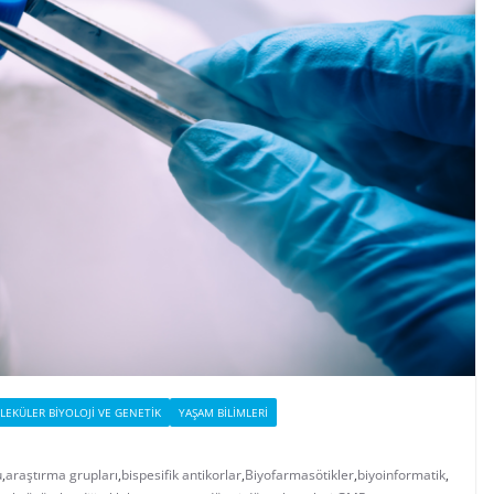
EKÜLER BIYOLOJI VE GENETIK
YAŞAM BILIMLERI
u
,
araştırma grupları
,
bispesifik antikorlar
,
Biyofarmasötikler
,
biyoinformatik
,