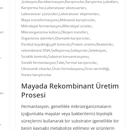
,
İzolasyon
,
Karakterizasyon
,
Karıştırıcılar
,
Karıştırma çubukları
,
arı
Karıştırma hızı
,
Laboratuvar aksesuarları
,
Laboratuvar çözücüleri
,
Laboratuvar ekipmanları
,
Maya transformasyonu
,
Mıknatıslı karıştırıcılar
,
Mikrobiyal fermentasyon
,
Mikrobiyal ürünler
,
eri
Mikroorganizma kültürü
,
Oksijen transferi
,
Organizma işlemleri
,
Otomatik karıştırıcılar
,
Partikül büyüklüğü
,
pH kontrolü
,
Protein üretimi
,
Reaktörler
,
rekombinant DNA
,
Saflaştırma
,
Sallayıcılar
,
Seleksiyon
,
i
,
Sıcaklık kontrolü
,
Substrat konsantrasyonu
,
Sürekli fermentasyon
,
Tabii
,
Termal karıştırıcılar
,
Ultrasonik cihazlar
,
Ürün formülasyonu
,
Ürün verimliliği
,
Vortex karıştırıcılar
Mayada Rekombinant Üretim
Prosesi
arı
Fermantasyon, genellikle mikroorganizmaların
(çoğunlukla mayalar veya bakterilerin) biyolojik
süreçlerini kullanarak bir substratın (genellikle bir
n
,
besin kaynağı) metabolize edilmesi ve ürünlerin