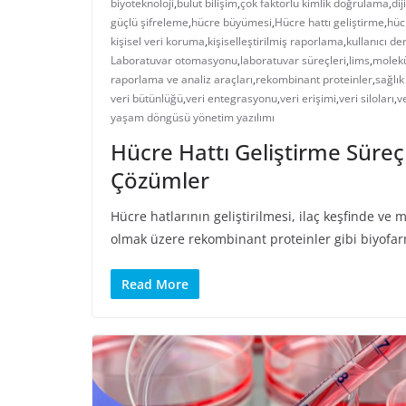
biyoteknoloji
,
bulut bilişim
,
çok faktörlü kimlik doğrulama
,
dij
güçlü şifreleme
,
hücre büyümesi
,
Hücre hattı geliştirme
,
hüc
kişisel veri koruma
,
kişiselleştirilmiş raporlama
,
kullanıcı de
Laboratuvar otomasyonu
,
laboratuvar süreçleri
,
lims
,
molekü
raporlama ve analiz araçları
,
rekombinant proteinler
,
sağlık
veri bütünlüğü
,
veri entegrasyonu
,
veri erişimi
,
veri siloları
,
ve
yaşam döngüsü yönetim yazılımı
Hücre Hattı Geliştirme Süreçl
Çözümler
Hücre hatlarının geliştirilmesi, ilaç keşfinde ve 
olmak üzere rekombinant proteinler gibi biyofar
Read More