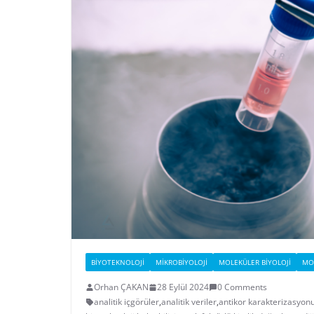
BIYOTEKNOLOJI
MIKROBIYOLOJI
MOLEKÜLER BIYOLOJI
MOL
Orhan ÇAKAN
28 Eylül 2024
0 Comments
analitik içgörüler
,
analitik veriler
,
antikor karakterizasyon