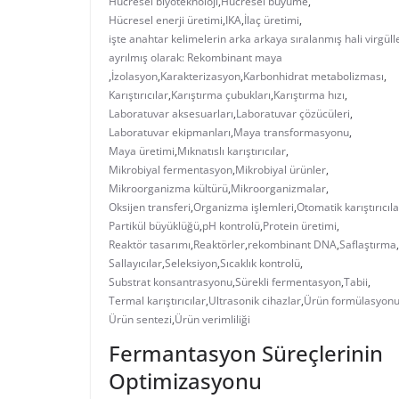
Hücresel biyoteknoloji
,
Hücresel büyüme
,
Hücresel enerji üretimi
,
IKA
,
İlaç üretimi
,
işte anahtar kelimelerin arka arkaya sıralanmış hali virgüll
ayrılmış olarak: Rekombinant maya
,
İzolasyon
,
Karakterizasyon
,
Karbonhidrat metabolizması
,
Karıştırıcılar
,
Karıştırma çubukları
,
Karıştırma hızı
,
Laboratuvar aksesuarları
,
Laboratuvar çözücüleri
,
Laboratuvar ekipmanları
,
Maya transformasyonu
,
Maya üretimi
,
Mıknatıslı karıştırıcılar
,
Mikrobiyal fermentasyon
,
Mikrobiyal ürünler
,
Mikroorganizma kültürü
,
Mikroorganizmalar
,
Oksijen transferi
,
Organizma işlemleri
,
Otomatik karıştırıcıla
Partikül büyüklüğü
,
pH kontrolü
,
Protein üretimi
,
Reaktör tasarımı
,
Reaktörler
,
rekombinant DNA
,
Saflaştırma
,
Sallayıcılar
,
Seleksiyon
,
Sıcaklık kontrolü
,
Substrat konsantrasyonu
,
Sürekli fermentasyon
,
Tabii
,
Termal karıştırıcılar
,
Ultrasonik cihazlar
,
Ürün formülasyon
Ürün sentezi
,
Ürün verimliliği
Fermantasyon Süreçlerinin
Optimizasyonu