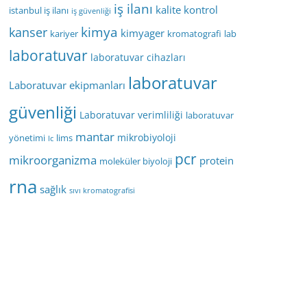
iş ilanı
kalite kontrol
istanbul iş ilanı
iş güvenliği
kimya
kanser
kimyager
kariyer
kromatografi
lab
laboratuvar
laboratuvar cihazları
laboratuvar
Laboratuvar ekipmanları
güvenliği
Laboratuvar verimliliği
laboratuvar
mantar
mikrobiyoloji
yönetimi
lims
lc
pcr
mikroorganizma
protein
moleküler biyoloji
rna
sağlık
sıvı kromatografisi