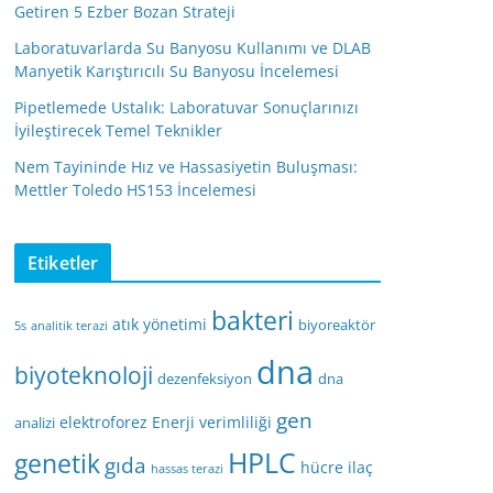
Getiren 5 Ezber Bozan Strateji
Laboratuvarlarda Su Banyosu Kullanımı ve DLAB
Manyetik Karıştırıcılı Su Banyosu İncelemesi
Pipetlemede Ustalık: Laboratuvar Sonuçlarınızı
İyileştirecek Temel Teknikler
Nem Tayininde Hız ve Hassasiyetin Buluşması:
Mettler Toledo HS153 İncelemesi
Etiketler
bakteri
atık yönetimi
biyoreaktör
5s
analitik terazi
dna
biyoteknoloji
dezenfeksiyon
dna
gen
elektroforez
Enerji verimliliği
analizi
HPLC
genetik
gıda
hücre
ilaç
hassas terazi