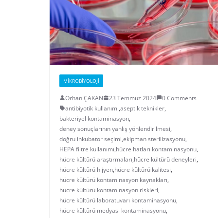
MIKROBIYOLOJI
Orhan ÇAKAN
23 Temmuz 2024
0 Comments
antibiyotik kullanımı
,
aseptik teknikler
,
bakteriyel kontaminasyon
,
deney sonuçlarının yanlış yönlendirilmesi
,
doğru inkübatör seçimi
,
ekipman sterilizasyonu
,
HEPA filtre kullanımı
,
hücre hatları kontaminasyonu
,
hücre kültürü araştırmaları
,
hücre kültürü deneyleri
,
hücre kültürü hijyen
,
hücre kültürü kalitesi
,
hücre kültürü kontaminasyon kaynakları
,
hücre kültürü kontaminasyon riskleri
,
hücre kültürü laboratuvarı kontaminasyonu
,
hücre kültürü medyası kontaminasyonu
,