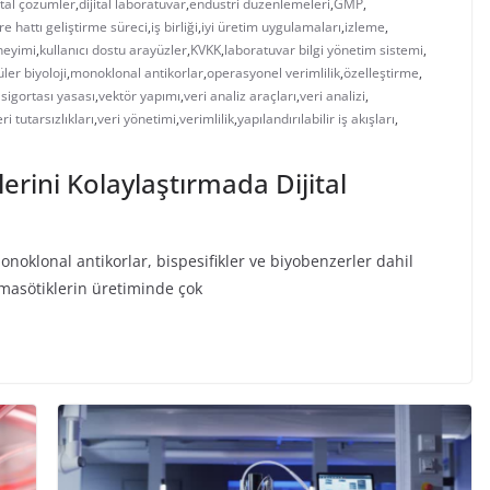
ital çözümler
,
dijital laboratuvar
,
endüstri düzenlemeleri
,
GMP
,
re hattı geliştirme süreci
,
iş birliği
,
iyi üretim uygulamaları
,
izleme
,
neyimi
,
kullanıcı dostu arayüzler
,
KVKK
,
laboratuvar bilgi yönetim sistemi
,
ler biyoloji
,
monoklonal antikorlar
,
operasyonel verimlilik
,
özelleştirme
,
 sigortası yasası
,
vektör yapımı
,
veri analiz araçları
,
veri analizi
,
ri tutarsızlıkları
,
veri yönetimi
,
verimlilik
,
yapılandırılabilir iş akışları
,
erini Kolaylaştırmada Dijital
monoklonal antikorlar, bispesifikler ve biyobenzerler dahil
masötiklerin üretiminde çok