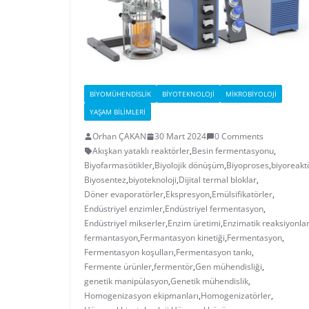
BIYOMÜHENDISLIK
BIYOTEKNOLOJI
MIKROBIYOLOJI
YAŞAM BILIMLERI
Orhan ÇAKAN
30 Mart 2024
0 Comments
Akışkan yataklı reaktörler
,
Besin fermentasyonu
,
Biyofarmasötikler
,
Biyolojik dönüşüm
,
Biyoproses
,
biyoreakt
Biyosentez
,
biyoteknoloji
,
Dijital termal bloklar
,
Döner evaporatörler
,
Ekspresyon
,
Emülsifikatörler
,
Endüstriyel enzimler
,
Endüstriyel fermentasyon
,
Endüstriyel mikserler
,
Enzim üretimi
,
Enzimatik reaksiyonla
fermantasyon
,
Fermantasyon kinetiği
,
Fermentasyon
,
Fermentasyon koşulları
,
Fermentasyon tankı
,
Fermente ürünler
,
fermentör
,
Gen mühendisliği
,
genetik manipülasyon
,
Genetik mühendislik
,
Homogenizasyon ekipmanları
,
Homogenizatörler
,