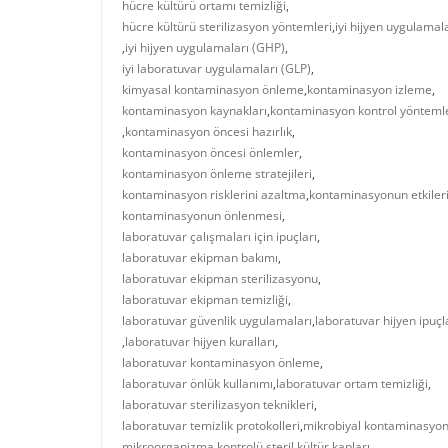
hücre kültürü ortamı temizliği
,
hücre kültürü sterilizasyon yöntemleri
,
iyi hijyen uygulamal
,
iyi hijyen uygulamaları (GHP)
,
iyi laboratuvar uygulamaları (GLP)
,
kimyasal kontaminasyon önleme
,
kontaminasyon izleme
,
kontaminasyon kaynakları
,
kontaminasyon kontrol yönteml
,
kontaminasyon öncesi hazırlık
,
kontaminasyon öncesi önlemler
,
kontaminasyon önleme stratejileri
,
kontaminasyon risklerini azaltma
,
kontaminasyonun etkiler
kontaminasyonun önlenmesi
,
laboratuvar çalışmaları için ipuçları
,
laboratuvar ekipman bakımı
,
laboratuvar ekipman sterilizasyonu
,
laboratuvar ekipman temizliği
,
laboratuvar güvenlik uygulamaları
,
laboratuvar hijyen ipuçl
,
laboratuvar hijyen kuralları
,
laboratuvar kontaminasyon önleme
,
laboratuvar önlük kullanımı
,
laboratuvar ortam temizliği
,
laboratuvar sterilizasyon teknikleri
,
laboratuvar temizlik protokolleri
,
mikrobiyal kontaminasyo
mikroorganizma kontrolü
,
steril kültür kapları
,