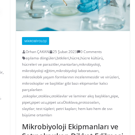
MIKROBIYOLOJI
Orhan ÇAKAN
25 Şubat 2023
0 Comments
aşılama döngüleri
,
bitkileri
,
hücre
,
hücre kültürü
,
hücreleri ve parazitler
,
mantarları
,
mikrobiyoloji
,
mikrobiyoloji eğitim
,
mikrobiyoloji laboratuvarı
,
ör
,
mikroskobik yaşam formlarının incelenmesidir ve virüsleri
,
mikroskoplar ve başlıklar gibi bazı ekipmanlar kalıcı
parçalarken
,
oskoplar
,
otoklav
,
otoklavlar ve laminer akış başlıkları
,
pipe
,
r
,
pipet
,
pipet ucu
,
pipet ucuOtoklava
,
protozoaları
,
slaytlar; test tüpleri; petri kapları; hem katı hem de sıvı
büyüme ortamları
Mikrobiyoloji Ekipmanları ve