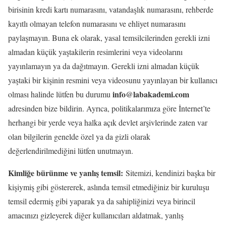
birisinin kredi kartı numarasını, vatandaşlık numarasını, rehberde
kayıtlı olmayan telefon numarasını ve ehliyet numarasını
paylaşmayın. Buna ek olarak, yasal temsilcilerinden gerekli izni
almadan küçük yaştakilerin resimlerini veya videolarını
yayınlamayın ya da dağıtmayın. Gerekli izni almadan küçük
yaştaki bir kişinin resmini veya videosunu yayınlayan bir kullanıcı
info@labakademi.com
olması halinde lütfen bu durumu
adresinden bize bildirin. Ayrıca, politikalarımıza göre İnternet’te
herhangi bir yerde veya halka açık devlet arşivlerinde zaten var
olan bilgilerin genelde özel ya da gizli olarak
değerlendirilmediğini lütfen unutmayın.
Kimliğe bürünme ve yanlış temsil:
Sitemizi, kendinizi başka bir
kişiymiş gibi göstererek, aslında temsil etmediğiniz bir kuruluşu
temsil edermiş gibi yaparak ya da sahipliğinizi veya birincil
amacınızı gizleyerek diğer kullanıcıları aldatmak, yanlış