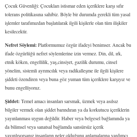
Çocuk Güvenliği: Çocukları istismar eden içeriklere karşı sıfır
tolerans politikasına sahibiz. Böyle bir durumda gerekli tüm yasal
işlemler tarafımızdan başlatılarak ilgili kişilerle olan tüm ilişkiler
kesilecektir.
Nefret Söylemi:
Platformumuz özgür ifadeyi benimser. Ancak bu
ifade özgürlüğü nefret söylemlerine izin vermez. Din, dil, ırk,
etnik köken, engellilik, yaş,cinsiyet, gazilik durumu, cinsel
yönelim, sistemli ayrımcılık veya radikalleşme ile ilgili kişilere
şiddeti özendiren veya buna göz yuman tüm içeriklere karşıyız ve
bunu engelliyoruz.
Şiddet:
Temel amacı insanları sarsmak, üzmek veya asılsız
bilgiler vermek olan şiddet barındıran ya da korkutucu içeriklerin
yayınlanması uygun değildir. Haber veya belgesel bağlamında ya
da bilimsel veya sanatsal bağlamda sansürsüz içerik
yayınlıyorsanız insanların neler olduğunu anlamalarına yardımcı