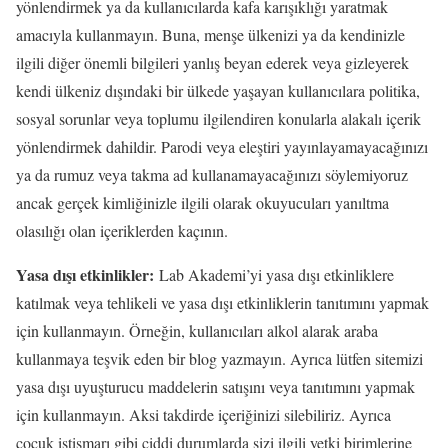
yönlendirmek ya da kullanıcılarda kafa karışıklığı yaratmak
amacıyla kullanmayın. Buna, menşe ülkenizi ya da kendinizle
ilgili diğer önemli bilgileri yanlış beyan ederek veya gizleyerek
kendi ülkeniz dışındaki bir ülkede yaşayan kullanıcılara politika,
sosyal sorunlar veya toplumu ilgilendiren konularla alakalı içerik
yönlendirmek dahildir. Parodi veya eleştiri yayınlayamayacağınızı
ya da rumuz veya takma ad kullanamayacağınızı söylemiyoruz
ancak gerçek kimliğinizle ilgili olarak okuyucuları yanıltma
olasılığı olan içeriklerden kaçının.
Yasa dışı etkinlikler:
Lab Akademi’yi yasa dışı etkinliklere
katılmak veya tehlikeli ve yasa dışı etkinliklerin tanıtımını yapmak
için kullanmayın. Örneğin, kullanıcıları alkol alarak araba
kullanmaya teşvik eden bir blog yazmayın. Ayrıca lütfen sitemizi
yasa dışı uyuşturucu maddelerin satışını veya tanıtımını yapmak
için kullanmayın. Aksi takdirde içeriğinizi silebiliriz. Ayrıca
çocuk istismarı gibi ciddi durumlarda sizi ilgili yetki birimlerine