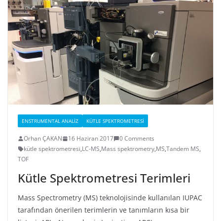
ENSTRUMENTAL ANALIZ
KÜTLE SPEKTROMETRESI
Orhan ÇAKAN
16 Haziran 2017
0 Comments
kütle spektrometresi
,
LC-MS
,
Mass spektrometry
,
MS
,
Tandem MS
,
TOF
Kütle Spektrometresi Terimleri
Mass Spectrometry (MS) teknolojisinde kullanılan IUPAC
tarafından önerilen terimlerin ve tanımların kısa bir