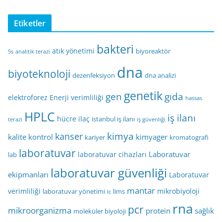
Etiketler
bakteri
atık yönetimi
biyoreaktör
5s
analitik terazi
dna
biyoteknoloji
dezenfeksiyon
dna analizi
genetik
gen
gıda
elektroforez
Enerji verimliliği
hassas
HPLC
iş ilanı
hücre
ilaç
istanbul iş ilanı
terazi
iş güvenliği
kimya
kanser
kalite kontrol
kimyager
kariyer
kromatografi
laboratuvar
Laboratuvar
laboratuvar cihazları
lab
laboratuvar güvenliği
ekipmanları
Laboratuvar
mantar
verimliliği
mikrobiyoloji
laboratuvar yönetimi
lims
lc
rna
pcr
mikroorganizma
protein
sağlık
moleküler biyoloji