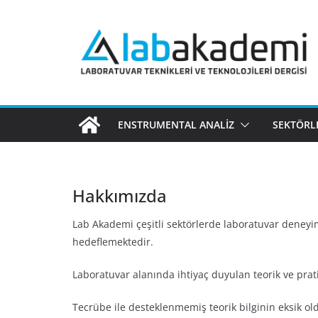
Skip
to
content
ENSTRUMENTAL ANALIZ
SEKTÖRL
Hakkımızda
Lab Akademi çeşitli sektörlerde laboratuvar deneyi
hedeflemektedir.
Laboratuvar alanında ihtiyaç duyulan teorik ve pratik
Tecrübe ile desteklenmemiş teorik bilginin eksik ol