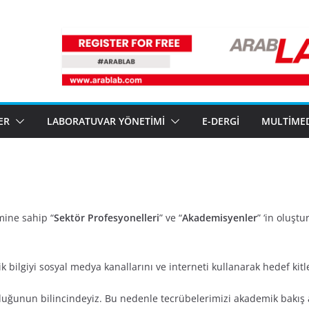
ER
LABORATUVAR YÖNETIMI
E-DERGI
MULTIME
mine sahip “
Sektör Profesyonelleri
” ve “
Akademisyenler
” ‘in oluşt
 bilgiyi sosyal medya kanallarını ve interneti kullanarak hedef kitle
duğunun bilincindeyiz. Bu nedenle tecrübelerimizi akademik bakış aç