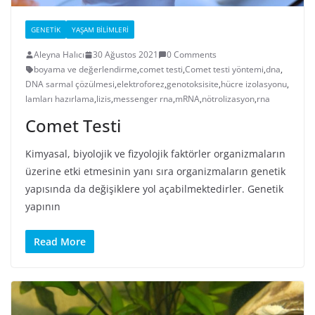
GENETIK
YAŞAM BILIMLERI
Aleyna Halıcı
30 Ağustos 2021
0 Comments
boyama ve değerlendirme
,
comet testi
,
Comet testi yöntemi
,
dna
,
DNA sarmal çözülmesi
,
elektroforez
,
genotoksisite
,
hücre izolasyonu
,
lamları hazırlama
,
lizis
,
messenger rna
,
mRNA
,
nötrolizasyon
,
rna
Comet Testi
Kimyasal, biyolojik ve fizyolojik faktörler organizmaların
üzerine etki etmesinin yanı sıra organizmaların genetik
yapısında da değişiklere yol açabilmektedirler. Genetik
yapının
Read More