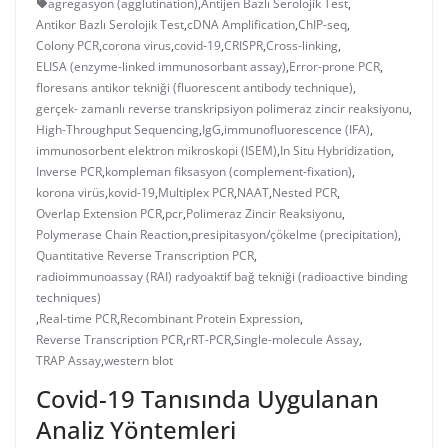
agregasyon (agglutination)
,
Antijen Bazlı Serolojik Test
,
Antikor Bazlı Serolojik Test
,
cDNA Amplification
,
ChIP-seq
,
Colony PCR
,
corona virus
,
covid-19
,
CRISPR
,
Cross-linking
,
ELISA (enzyme-linked immunosorbant assay)
,
Error-prone PCR
,
floresans antikor tekniği (fluorescent antibody technique)
,
gerçek- zamanlı reverse transkripsiyon polimeraz zincir reaksiyonu
,
High-Throughput Sequencing
,
IgG
,
immunofluorescence (IFA)
,
immunosorbent elektron mikroskopi (ISEM)
,
In Situ Hybridization
,
Inverse PCR
,
kompleman fiksasyon (complement-fixation)
,
korona virüs
,
kovid-19
,
Multiplex PCR
,
NAAT
,
Nested PCR
,
Overlap Extension PCR
,
pcr
,
Polimeraz Zincir Reaksiyonu
,
Polymerase Chain Reaction
,
presipitasyon/çökelme (precipitation)
,
Quantitative Reverse Transcription PCR
,
radioimmunoassay (RAI) radyoaktif bağ tekniği (radioactive binding
techniques)
,
Real-time PCR
,
Recombinant Protein Expression
,
Reverse Transcription PCR
,
rRT-PCR
,
Single-molecule Assay
,
TRAP Assay
,
western blot
Covid-19 Tanısında Uygulanan
Analiz Yöntemleri