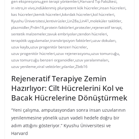
gen ekspresyonu
,
gen terapi yöntemleri
,
Harvard Tıp Fakültesi
,
in vitro
,
in vivo
,
indüklenmiş pluripotent kök hücreler
,
insan hücreleri
,
kas hücreleri
,
kemik hücreleri
,
kıkırdak hücreleri
,
kol hücreleri
,
Kyushu Üniversitesi
,
lentivirüsler
,
Lin28a
,
Lin41
,
moleküler taklitler
,
plazmidler
,
Prdm16
,
protein faktörleri
,
protezler
,
rejeneratif terapi
,
sentetik malzemeler
,
tavuk embriyoları
,
tendon hücreleri
,
terapötik uygulamalar
,
transkripsiyon faktörleri
,
uzuv dokuları
,
uzuv kaybı
,
uzuv progenitör benzeri hücreler
,
uzuv progenitör hücreleri
,
uzuv rejenerasyonu
,
uzuv tomurcuğu
,
uzuv tomurcuğu benzeri organoidler
,
uzuv yaralanmaları
,
uzuv yenileme
,
viral vektörler
,
yılanlar
,
Zbtb16
Rejeneratif Terapiye Zemin
Hazırlıyor: Cilt Hücrelerini Kol ve
Bacak Hücrelerine Dönüştürmek
“Yeni çalışma, amputasyondan sonra insan uzuvlarının
yenilenmesine yönelik uzun vadeli hedefe doğru bir
adım attığını gösteriyor.” Kyushu Üniversitesi ve
Harvard