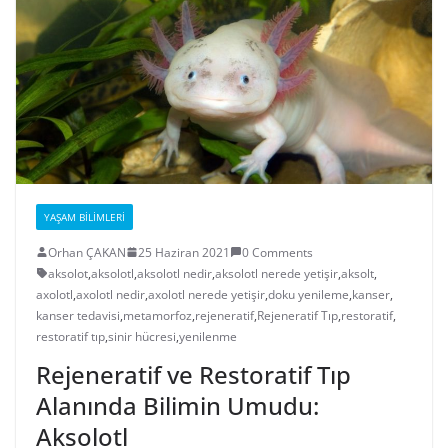
YAŞAM BILIMLERI
Orhan ÇAKAN
25 Haziran 2021
0 Comments
aksolot
,
aksolotl
,
aksolotl nedir
,
aksolotl nerede yetişir
,
aksolt
,
axolotl
,
axolotl nedir
,
axolotl nerede yetişir
,
doku yenileme
,
kanser
,
kanser tedavisi
,
metamorfoz
,
rejeneratif
,
Rejeneratif Tıp
,
restoratif
,
restoratif tıp
,
sinir hücresi
,
yenilenme
Rejeneratif ve Restoratif Tıp
Alanında Bilimin Umudu:
Aksolotl