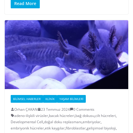
Read More
BILIMSEL HABERLER
KLINIK
YAŞAM BILIMLERI
Orhan ÇAKAN
23 Temmuz 2024
0 Comments
adeno-ilişkili virüsler
,
bacak hücreleri
,
bağ dokusu
,
cilt hücreleri
,
Developmental Cell
,
doğal doku replasmanı
,
embriyolar
,
embriyonik hücreler
,
etik kaygılar
,
fibroblastlar
,
gelişimsel biyoloji
,