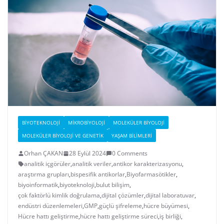
BIYOTEKNOLOJI
MIKROBIYOLOJI
MOLEKÜLER BIYOLOJI
MOLEKÜLER BIYOLOJI VE GENETIK
YAŞAM BILIMLERI
Orhan ÇAKAN
28 Eylül 2024
0 Comments
analitik içgörüler
,
analitik veriler
,
antikor karakterizasyonu
,
araştırma grupları
,
bispesifik antikorlar
,
Biyofarmasötikler
,
biyoinformatik
,
biyoteknoloji
,
bulut bilişim
,
çok faktörlü kimlik doğrulama
,
dijital çözümler
,
dijital laboratuvar
,
endüstri düzenlemeleri
,
GMP
,
güçlü şifreleme
,
hücre büyümesi
,
Hücre hattı geliştirme
,
hücre hattı geliştirme süreci
,
iş birliği
,