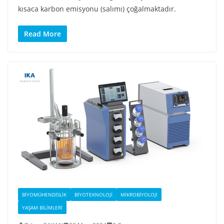
kısaca karbon emisyonu (salımı) çoğalmaktadır.
Read More
BIYOMÜHENDISLIK
BIYOTEKNOLOJI
MIKROBIYOLOJI
YAŞAM BILIMLERI