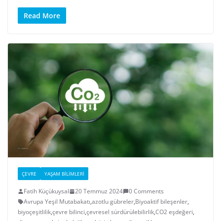
Read More
ÇEVRE
YAŞAM BILIMLERI
Fatih Küçükuysal
20 Temmuz 2024
0 Comments
Avrupa Yeşil Mutabakatı
,
azotlu gübreler
,
Biyoaktif bileşenler
,
biyoçeşitlilik
,
çevre bilinci
,
çevresel sürdürülebilirlik
,
CO2 eşdeğeri
,