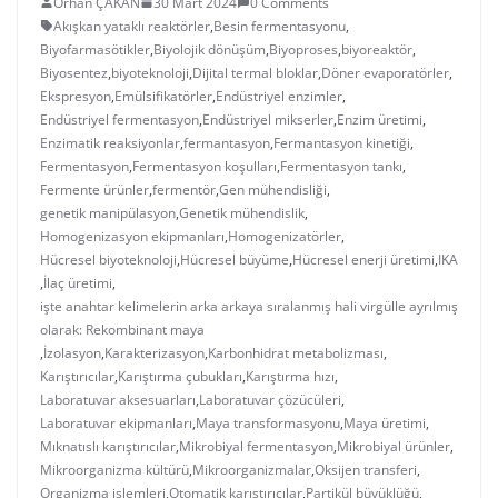
Orhan ÇAKAN
30 Mart 2024
0 Comments
Akışkan yataklı reaktörler
,
Besin fermentasyonu
,
Biyofarmasötikler
,
Biyolojik dönüşüm
,
Biyoproses
,
biyoreaktör
,
Biyosentez
,
biyoteknoloji
,
Dijital termal bloklar
,
Döner evaporatörler
,
Ekspresyon
,
Emülsifikatörler
,
Endüstriyel enzimler
,
Endüstriyel fermentasyon
,
Endüstriyel mikserler
,
Enzim üretimi
,
Enzimatik reaksiyonlar
,
fermantasyon
,
Fermantasyon kinetiği
,
Fermentasyon
,
Fermentasyon koşulları
,
Fermentasyon tankı
,
Fermente ürünler
,
fermentör
,
Gen mühendisliği
,
genetik manipülasyon
,
Genetik mühendislik
,
Homogenizasyon ekipmanları
,
Homogenizatörler
,
Hücresel biyoteknoloji
,
Hücresel büyüme
,
Hücresel enerji üretimi
,
IKA
,
İlaç üretimi
,
işte anahtar kelimelerin arka arkaya sıralanmış hali virgülle ayrılmış
olarak: Rekombinant maya
,
İzolasyon
,
Karakterizasyon
,
Karbonhidrat metabolizması
,
Karıştırıcılar
,
Karıştırma çubukları
,
Karıştırma hızı
,
Laboratuvar aksesuarları
,
Laboratuvar çözücüleri
,
Laboratuvar ekipmanları
,
Maya transformasyonu
,
Maya üretimi
,
Mıknatıslı karıştırıcılar
,
Mikrobiyal fermentasyon
,
Mikrobiyal ürünler
,
Mikroorganizma kültürü
,
Mikroorganizmalar
,
Oksijen transferi
,
Organizma işlemleri
,
Otomatik karıştırıcılar
,
Partikül büyüklüğü
,