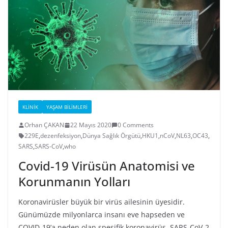
KLINIK
YAŞAM BILIMLERI
Orhan ÇAKAN
22 Mayıs 2020
0 Comments
229E
,
dezenfeksiyon
,
Dünya Sağlık Örgütü
,
HKU1
,
nCoV
,
NL63
,
OC43
,
SARS
,
SARS-CoV
,
who
Covid-19 Virüsün Anatomisi ve
Korunmanın Yolları
Koronavirüsler büyük bir virüs ailesinin üyesidir.
Günümüzde milyonlarca insanı eve hapseden ve
COVID-19’a neden olan spesifik koronavirüs, SARS-CoV-2