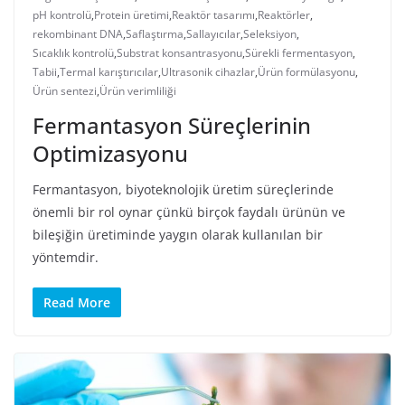
pH kontrolü
,
Protein üretimi
,
Reaktör tasarımı
,
Reaktörler
,
rekombinant DNA
,
Saflaştırma
,
Sallayıcılar
,
Seleksiyon
,
Sıcaklık kontrolü
,
Substrat konsantrasyonu
,
Sürekli fermentasyon
,
Tabii
,
Termal karıştırıcılar
,
Ultrasonik cihazlar
,
Ürün formülasyonu
,
Ürün sentezi
,
Ürün verimliliği
Fermantasyon Süreçlerinin
Optimizasyonu
Fermantasyon, biyoteknolojik üretim süreçlerinde
önemli bir rol oynar çünkü birçok faydalı ürünün ve
bileşiğin üretiminde yaygın olarak kullanılan bir
yöntemdir.
Read More