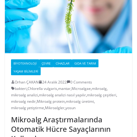
BIYOTEKNOLOJI
ÇEVRE
CIHAZLAR
GIDA VE TARIM
YAŞAM BILIMLERI
Orhan ÇAKAN
24 Aralık 2022
0 Comments
bakteri
,
Chlorella vulgaris
,
mantar
,
Microalgae
,
mikroalg
,
mikroalg analizi
,
mikroalg analizi nasıl yapılır
,
mikroalg çeşitleri
,
mikroalg nedir
,
Mikroalg protein
,
mikroalg üretimi
,
mikroalg yetiştirme
,
Mikroalgler
,
yosun
Mikroalg Araştırmalarında
Otomatik Hücre Sayaçlarının