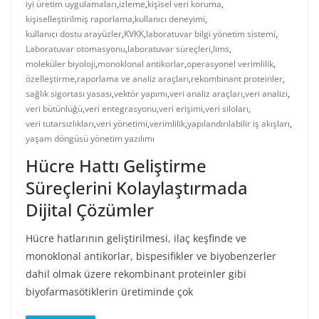
iyi üretim uygulamaları
,
izleme
,
kişisel veri koruma
,
kişiselleştirilmiş raporlama
,
kullanıcı deneyimi
,
kullanıcı dostu arayüzler
,
KVKK
,
laboratuvar bilgi yönetim sistemi
,
Laboratuvar otomasyonu
,
laboratuvar süreçleri
,
lims
,
moleküler biyoloji
,
monoklonal antikorlar
,
operasyonel verimlilik
,
özelleştirme
,
raporlama ve analiz araçları
,
rekombinant proteinler
,
sağlık sigortası yasası
,
vektör yapımı
,
veri analiz araçları
,
veri analizi
,
veri bütünlüğü
,
veri entegrasyonu
,
veri erişimi
,
veri siloları
,
veri tutarsızlıkları
,
veri yönetimi
,
verimlilik
,
yapılandırılabilir iş akışları
,
yaşam döngüsü yönetim yazılımı
Hücre Hattı Geliştirme
Süreçlerini Kolaylaştırmada
Dijital Çözümler
Hücre hatlarının geliştirilmesi, ilaç keşfinde ve
monoklonal antikorlar, bispesifikler ve biyobenzerler
dahil olmak üzere rekombinant proteinler gibi
biyofarmasötiklerin üretiminde çok