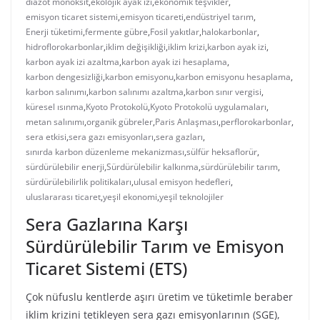
diazot monoksit
,
ekolojik ayak izi
,
ekonomik teşvikler
,
emisyon ticaret sistemi
,
emisyon ticareti
,
endüstriyel tarım
,
Enerji tüketimi
,
fermente gübre
,
Fosil yakıtlar
,
halokarbonlar
,
hidroflorokarbonlar
,
iklim değişikliği
,
iklim krizi
,
karbon ayak izi
,
karbon ayak izi azaltma
,
karbon ayak izi hesaplama
,
karbon dengesizliği
,
karbon emisyonu
,
karbon emisyonu hesaplama
,
karbon salınımı
,
karbon salınımı azaltma
,
karbon sınır vergisi
,
küresel ısınma
,
Kyoto Protokolü
,
Kyoto Protokolü uygulamaları
,
metan salınımı
,
organik gübreler
,
Paris Anlaşması
,
perflorokarbonlar
,
sera etkisi
,
sera gazı emisyonları
,
sera gazları
,
sınırda karbon düzenleme mekanizması
,
sülfür heksaflorür
,
sürdürülebilir enerji
,
Sürdürülebilir kalkınma
,
sürdürülebilir tarım
,
sürdürülebilirlik politikaları
,
ulusal emisyon hedefleri
,
uluslararası ticaret
,
yeşil ekonomi
,
yeşil teknolojiler
Sera Gazlarına Karşı
Sürdürülebilir Tarım ve Emisyon
Ticaret Sistemi (ETS)
Çok nüfuslu kentlerde aşırı üretim ve tüketimle beraber
iklim krizini tetikleyen sera gazı emisyonlarının (SGE),