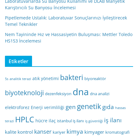
Laboratuvarlarda Su Banyosu Kullanımı ve DLAB Manyetik
Karıştırıcılı Su Banyosu İncelemesi
Pipetlemede Ustalık: Laboratuvar Sonuçlarınızı İyileştirecek
Temel Teknikler
Nem Tayininde Hız ve Hassasiyetin Buluşması: Mettler Toledo
HS153 İncelemesi
Etiketler
bakteri
atık yönetimi
biyoreaktör
5s
analitik terazi
dna
biyoteknoloji
dezenfeksiyon
dna analizi
genetik
gen
gıda
elektroforez
Enerji verimliliği
hassas
HPLC
iş ilanı
hücre
ilaç
istanbul iş ilanı
terazi
iş güvenliği
kimya
kanser
kalite kontrol
kimyager
kariyer
kromatografi