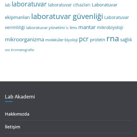
laboratuvar
Laboratuvar
laboratuvar cihazları
lab
laboratuvar güvenliği
ekipmanları
Laboratuvar
mantar
verimliliği
mikrobiyoloji
laboratuvar yönetimi
lims
lc
rna
pcr
mikroorganizma
protein
sağlık
moleküler biyoloji
sıvı kromatografisi
Lab Akademi
Hakkımızda
İletişim