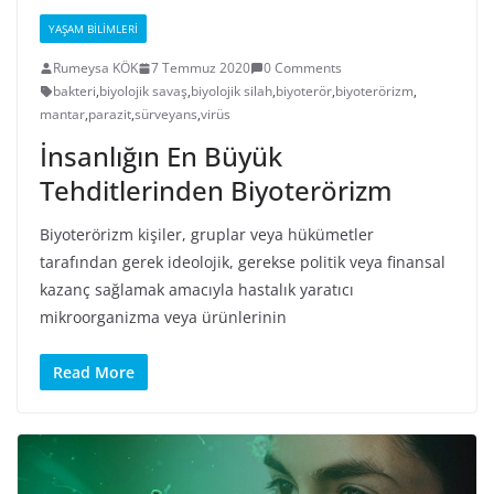
YAŞAM BILIMLERI
Rumeysa KÖK
7 Temmuz 2020
0 Comments
bakteri
,
biyolojik savaş
,
biyolojik silah
,
biyoterör
,
biyoterörizm
,
mantar
,
parazit
,
sürveyans
,
virüs
İnsanlığın En Büyük
Tehditlerinden Biyoterörizm
Biyoterörizm kişiler, gruplar veya hükümetler
tarafından gerek ideolojik, gerekse politik veya finansal
kazanç sağlamak amacıyla hastalık yaratıcı
mikroorganizma veya ürünlerinin
Read More