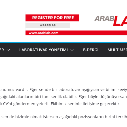
ER
LABORATUVAR YÖNETIMI
E-DERGI
MULTIME
numuz vardır. Eğer sende bir laboratuvar aşığıysan ve bilimi seviy
ğıdaki alanların biri tam senlik olabilir. Eğer böyle düşünüyorsa
ylı CV’ni göndermen yeterli. Ekibimiz seninle iletişime geçecektir.
sen de bizimle olmak istersen aşağıdaki pozisyonların birini tercih