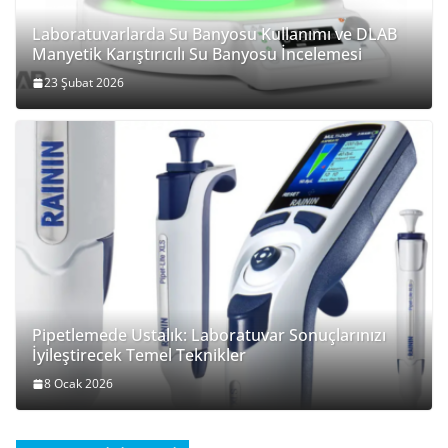
Laboratuvarlarda Su Banyosu Kullanımı ve DLAB
Manyetik Karıştırıcılı Su Banyosu İncelemesi
23 Şubat 2026
Pipetlemede Ustalık: Laboratuvar Sonuçlarınızı
İyileştirecek Temel Teknikler
8 Ocak 2026