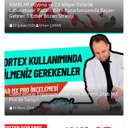
ARABLAB Vizyonu ve 2,5 Milyar Dolarlık
Laboratuvar Pazarı: Bilim Pazarlamasında Başarı
Getiren 5 Ezber Bozan Strateji
23 Şubat 2026
Orhan ÇAKAN
Laboratuvar Ergonomisinde Yeni Dönem: Dlab MX
Pro ile Tanışın
16 Mart 2026