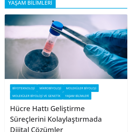
YAŞAM BİLİMLERİ
BIYOTEKNOLOJI
MIKROBIYOLOJI
MOLEKÜLER BIYOLOJI
MOLEKÜLER BIYOLOJI VE GENETIK
YAŞAM BILIMLERI
Hücre Hattı Geliştirme
Süreçlerini Kolaylaştırmada
Dijital Çözümler