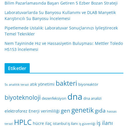
Bilim Pazarlamasında Başarı Getiren 5 Ezber Bozan Strateji
Laboratuvarlarda Su Banyosu Kullanımı ve DLAB Manyetik
Karıştırıcılı Su Banyosu İncelemesi
Pipetlemede Ustalık: Laboratuvar Sonuçlarınızı İyileştirecek
Temel Teknikler
Nem Tayininde Hız ve Hassasiyetin Buluşması: Mettler Toledo
HS153 İncelemesi
Etiketler
bakteri
atık yönetimi
biyoreaktör
5s
analitik terazi
dna
biyoteknoloji
dezenfeksiyon
dna analizi
genetik
gen
gıda
elektroforez
Enerji verimliliği
hassas
HPLC
iş ilanı
hücre
ilaç
istanbul iş ilanı
terazi
iş güvenliği