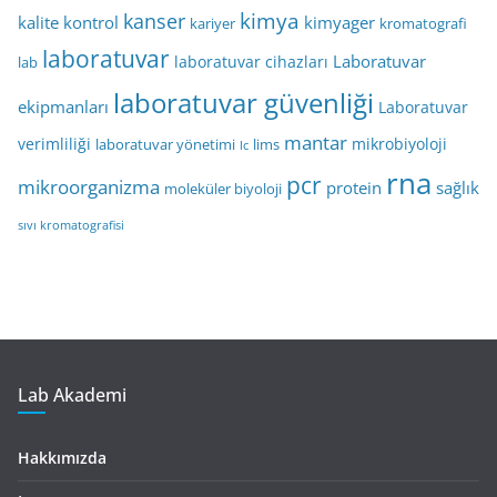
kimya
kanser
kalite kontrol
kimyager
kariyer
kromatografi
laboratuvar
Laboratuvar
laboratuvar cihazları
lab
laboratuvar güvenliği
ekipmanları
Laboratuvar
mantar
verimliliği
mikrobiyoloji
laboratuvar yönetimi
lims
lc
rna
pcr
mikroorganizma
protein
sağlık
moleküler biyoloji
sıvı kromatografisi
Lab Akademi
Hakkımızda