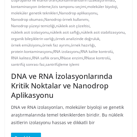
izopropanol ve etanol oranı
,
kontaminantların uzaklaştırılması
,
kontaminasyon önleme
,
lizis tamponu seçimi
,
moleküler biyoloji
,
moleküler genetik teknikleri
,
Nanodrop aplikasyonu
,
Nanodrop okuması
,
Nanodrop örnek kullanımı
,
Nanodrop yüzeyi temizliği
,
nükleik asit çözeltisi
,
nükleik asit izolasyonu
,
nükleik asit saflığı
,
nükleik asit stabilizasyonu
,
organik bileşiklerin varlığı
,
örnek analizinde doğruluk
,
örnek emülsiyonu
,
örnek faz ayrımı
,
örnek hazırlığı
,
protein kontaminasyonu
,
RNA izolasyonu
,
RNA kalite kontrolü
,
RNA kalitesi
,
RNA saflık oranı
,
RNase enzimi
,
RNase kontrolü
,
santrifüj sonrası faz
,
santrifüjleme işlemi
DNA ve RNA İzolasyonlarında
Kritik Noktalar ve Nanodrop
Aplikasyonu
DNA ve RNA izolasyonları, moleküler biyoloji ve genetik
araştırmalarında temel tekniklerden biridir. Bu nükleik
asitlerin izolasyonu hassas ve dikkatli bir