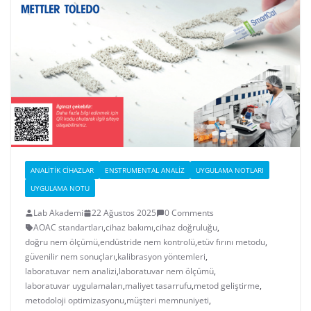
ANALITIK CIHAZLAR
ENSTRUMENTAL ANALIZ
UYGULAMA NOTLARI
UYGULAMA NOTU
Lab Akademi
22 Ağustos 2025
0 Comments
AOAC standartları
,
cihaz bakımı
,
cihaz doğruluğu
,
doğru nem ölçümü
,
endüstride nem kontrolü
,
etüv fırını metodu
,
güvenilir nem sonuçları
,
kalibrasyon yöntemleri
,
laboratuvar nem analizi
,
laboratuvar nem ölçümü
,
laboratuvar uygulamaları
,
maliyet tasarrufu
,
metod geliştirme
,
metodoloji optimizasyonu
,
müşteri memnuniyeti
,