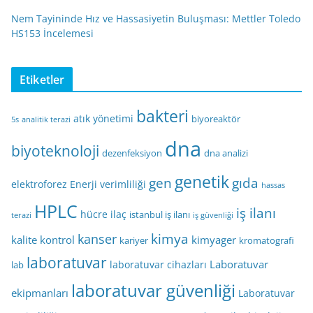
Nem Tayininde Hız ve Hassasiyetin Buluşması: Mettler Toledo
HS153 İncelemesi
Etiketler
bakteri
atık yönetimi
biyoreaktör
5s
analitik terazi
dna
biyoteknoloji
dezenfeksiyon
dna analizi
genetik
gen
gıda
elektroforez
Enerji verimliliği
hassas
HPLC
iş ilanı
hücre
ilaç
istanbul iş ilanı
terazi
iş güvenliği
kimya
kanser
kalite kontrol
kimyager
kariyer
kromatografi
laboratuvar
Laboratuvar
laboratuvar cihazları
lab
laboratuvar güvenliği
ekipmanları
Laboratuvar