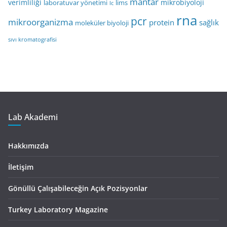
mantar
verimliliği
mikrobiyoloji
laboratuvar yönetimi
lims
lc
rna
pcr
mikroorganizma
protein
sağlık
moleküler biyoloji
sıvı kromatografisi
Lab Akademi
Hakkımızda
İletişim
Gönüllü Çalışabileceğin Açık Pozisyonlar
Turkey Laboratory Magazine