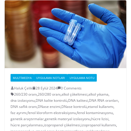
MULTIMEDYA
UYGULAMA NOTLARI
UYGULAMA NOTU
Haluk Çelik
28 Eylül 2024
0 Comments
260/230 oranı
,
260/280 oranı
,
alkol çökeltmesi
,
alkol yıkama
,
dna izolasyonu
,
DNA kalite kontrolü
,
DNA kalitesi
,
DNA RNA oranları
,
DNA saflık oranı
,
DNase enzimi
,
DNase kontrolü
,
etanol kullanımı
,
faz ayrımı
,
fenol kloroform ekstraksiyonu
,
fenol kontaminasyonu
,
genetik araştırmalar
,
genetik materyal izolasyonu
,
hücre lizisi
,
hücre parçalanması
,
izopropanol çökelmesi
,
izopropanol kullanımı
,