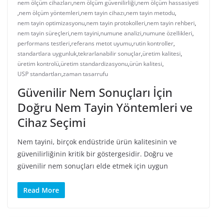
nem ölçüm cihazları
,
nem ölçüm güvenilirliği
,
nem ölçüm hassasiyeti
,
nem ölçüm yöntemleri
,
nem tayin cihazı
,
nem tayin metodu
,
nem tayin optimizasyonu
,
nem tayin protokolleri
,
nem tayin rehberi
,
nem tayin süreçleri
,
nem tayini
,
numune analizi
,
numune özellikleri
,
performans testleri
,
referans metot uyumu
,
rutin kontroller
,
standartlara uygunluk
,
tekrarlanabilir sonuçlar
,
üretim kalitesi
,
üretim kontrolü
,
üretim standardizasyonu
,
ürün kalitesi
,
USP standartları
,
zaman tasarrufu
Güvenilir Nem Sonuçları İçin
Doğru Nem Tayin Yöntemleri ve
Cihaz Seçimi
Nem tayini, birçok endüstride ürün kalitesinin ve
güvenilirliğinin kritik bir göstergesidir. Doğru ve
güvenilir nem sonuçları elde etmek için uygun
Read More