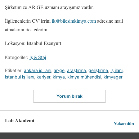
Şirketimize AR GE uzmanı arayışımız vardır.
İlgilenenlerin CV’lerini
ik@bilesimkimya.com
adresine mail
atmalarını rica ederim.
Lokasyon: İstanbul-Esenyurt
Kategoriler:
İş & Staj
Etiketler:
ankara iş ilanı
,
ar-ge
,
araştırma
,
geliştirme
,
iş ilanı
,
istanbul iş ilanı
,
kariyer
,
kimya
,
kimya mühendisi
,
kimyager
Yorum bırak
Lab Akademi
Yukarı dön