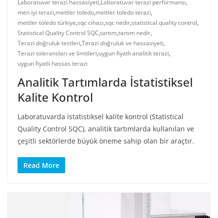
Laboratuvar terazi hassasiyeti
,
Laboratuvar terazi performansı
,
men iyi terazi
,
mettler toledo
,
mettler toledo terazi
,
mettler toledo türkiye
,
sqc cihazı
,
sqc nedir
,
statistical quality control
,
Statistical Quality Control SQC
,
tartım
,
tartım nedir
,
Terazi doğruluk testleri
,
Terazi doğruluk ve hassasiyeti
,
Terazi toleransları ve limitleri
,
uygun fiyatlı analitik terazi
,
uygun fiyatlı hassas terazi
Analitik Tartımlarda İstatistiksel
Kalite Kontrol
Laboratuvarda istatistiksel kalite kontrol (Statistical
Quality Control SQC), analitik tartımlarda kullanılan ve
çeşitli sektörlerde büyük öneme sahip olan bir araçtır.
Read More