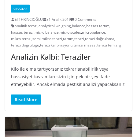
CIHAZLAR
Elif FIRINCIOĞLU
31 Aralık 2019
0 Comments
analitik terazi
,
analytical weighing
,
balance
,
hassas tartım
,
hassas terazi
,
micro balance
,
micro scales
,
microbalance
,
mikro terazi
,
semi mikro terazi
,
tartım
,
terazi
,
terazi doğrulama
,
terazi doğruluğu
,
terazi kalibrasyonu
,
terazi masası
,
terazi temizliği
Analizin Kalbi: Teraziler
Kilo ile elma tartıyorsanız tekrarlanabilirlik veya
hassasiyet kavramları sizin için pek bir şey ifade
etmeyebilir. Ancak elmada pestisit analizi yapacaksanız
Read More