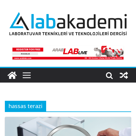
Skip
to
content
hassas terazi