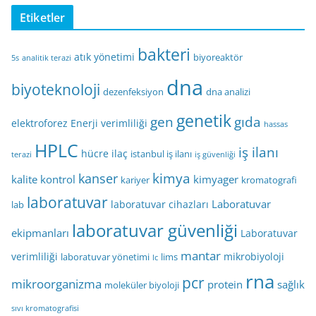
Etiketler
bakteri
atık yönetimi
biyoreaktör
5s
analitik terazi
dna
biyoteknoloji
dezenfeksiyon
dna analizi
genetik
gen
gıda
elektroforez
Enerji verimliliği
hassas
HPLC
iş ilanı
hücre
ilaç
istanbul iş ilanı
terazi
iş güvenliği
kimya
kanser
kalite kontrol
kimyager
kariyer
kromatografi
laboratuvar
Laboratuvar
laboratuvar cihazları
lab
laboratuvar güvenliği
ekipmanları
Laboratuvar
mantar
verimliliği
mikrobiyoloji
laboratuvar yönetimi
lims
lc
rna
pcr
mikroorganizma
protein
sağlık
moleküler biyoloji
sıvı kromatografisi