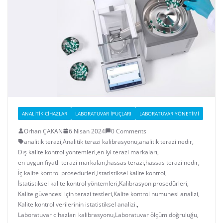
ANALITIK CIHAZLAR
LABORATUVAR İPUÇLARI
LABORATUVAR YÖNETIMI
Orhan ÇAKAN
6 Nisan 2024
0 Comments
analitik terazi
,
Analitik terazi kalibrasyonu
,
analitik terazi nedir
,
Dış kalite kontrol yöntemleri
,
en iyi terazi markaları
,
en uygun fiyatlı terazi markaları
,
hassas terazi
,
hassas terazi nedir
,
İç kalite kontrol prosedürleri
,
istatistiksel kalite kontrol
,
İstatistiksel kalite kontrol yöntemleri
,
Kalibrasyon prosedürleri
,
Kalite güvencesi için terazi testleri
,
Kalite kontrol numunesi analizi
,
Kalite kontrol verilerinin istatistiksel analizi.
,
Laboratuvar cihazları kalibrasyonu
,
Laboratuvar ölçüm doğruluğu
,