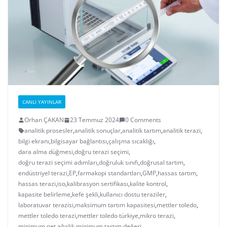
CANLI YAYINLAR
Orhan ÇAKAN
23 Temmuz 2024
0 Comments
analitik prosesler
,
analitik sonuçlar
,
analitik tartım
,
analitik terazi
,
bilgi ekranı
,
bilgisayar bağlantısı
,
çalışma sıcaklığı
,
dara alma düğmesi
,
doğru terazi seçimi
,
doğru terazi seçimi adımları
,
doğruluk sınıfı
,
doğrusal tartım
,
endüstriyel terazi
,
EP
,
farmakopi standartları
,
GMP
,
hassas tartım
,
hassas terazi
,
iso
,
kalibrasyon sertifikası
,
kalite kontrol
,
kapasite belirleme
,
kefe şekli
,
kullanıcı dostu teraziler
,
laboratuvar terazisi
,
maksimum tartım kapasitesi
,
mettler toledo
,
mettler toledo terazi
,
mettler toledo türkiye
,
mikro terazi
,
minimum net ağırlık
,
minimum tartım değeri
,