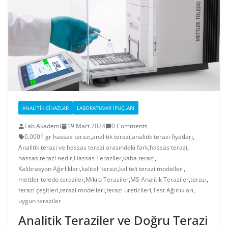
ANALITIK CIHAZLAR
LABORATUVAR İPUÇLARI
Lab Akademi
19 Mart 2024
0 Comments
0.0001 gr hassas terazi
,
analitik terazi
,
analitik terazi fiyatları
,
Analitik terazi ve hassas terazi arasındaki fark
,
hassas terazi
,
hassas terazi nedir
,
Hassas Teraziler
,
kaba terazi
,
Kalibrasyon Ağırlıkları
,
kaliteli terazi
,
kaliteli terazi modelleri
,
mettler toledo teraziler
,
Mikro Teraziler
,
MS Analitik Teraziler
,
terazi
,
terazi çeşitleri
,
terazi modelleri
,
terazi üreticileri
,
Test Ağırlıkları
,
uygun teraziler
Analitik Teraziler ve Doğru Terazi