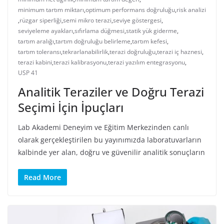
minimum tartım miktarı
,
optimum performans doğruluğu
,
risk analizi
,
rüzgar siperliği
,
semi mikro terazi
,
seviye göstergesi
,
seviyeleme ayakları
,
sıfırlama düğmesi
,
statik yük giderme
,
tartım aralığı
,
tartım doğruluğu belirleme
,
tartım kefesi
,
tartım toleransı
,
tekrarlanabilirlik
,
terazi doğruluğu
,
terazi iç haznesi
,
terazi kabini
,
terazi kalibrasyonu
,
terazi yazılım entegrasyonu
,
USP 41
Analitik Teraziler ve Doğru Terazi
Seçimi İçin İpuçları
Lab Akademi Deneyim ve Eğitim Merkezinden canlı
olarak gerçekleştirilen bu yayınımızda laboratuvarların
kalbinde yer alan, doğru ve güvenilir analitik sonuçların
Read More