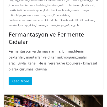
buğday
,
çavdar
,
ekmek
,
etanol
,
fermantasyon
,
fermente gıdalar
,
gernik
,
Gluconobacter
,
kara buğday
,
Kazeinin
,
kefir
,
L.plantarum
,
laktik asit
,
Laktik Asit Fermantasyonu
,
Laktobacillus brevis
,
mantar
,
maya
,
mikrobiyal
,
mikroorganizma
,
mısır
,
P.cerevisiae
,
Pediococcus pentosaceus
,
pirimidinler
,
Pirüvik asit NADH
,
pürinler
,
salatalık
,
şarap
,
sirke
,
Starter
,
tarhana
,
turşu
,
yoğurt
,
yulaf
Fermantasyon ve Fermente
Gıdalar
Fermantasyon ya da mayalanma, bir maddenin
bakteriler, mantarlar ve diğer mikroorganizmalar
aracılığıyla, genellikle ısı vererek ve köpürerek kimyasal
olarak çürümesi olayına
Read More