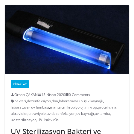
CIHAZLAR
Orhan ÇAKAN
15 Nisan 2020
0 Comments
bakteri
,
dezenfeksiyon
,
dna
,
laboratuvar uv ışık kaynağı
,
laboratuvar uv lambası
,
mantar
,
mikrobiyoloji
,
mikrop
,
protein
,
rna
,
ultraviolet
,
ultraviyole
,
uv dezenfeksiyon
,
uv kaynağı
,
uv lamba
,
uv sterilizasyon
,
UV- Işık
,
virüs
UV Sterilizasyon Bakteri ve