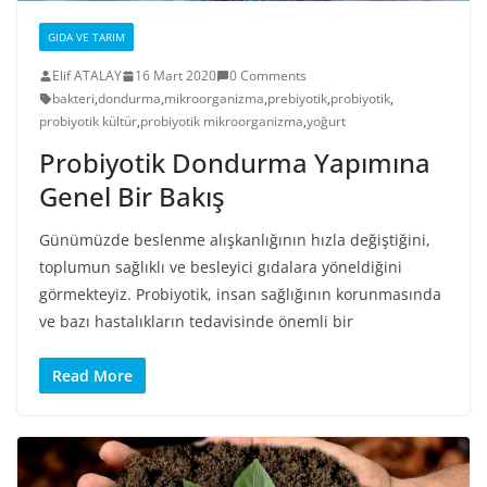
GIDA VE TARIM
Elif ATALAY
16 Mart 2020
0 Comments
bakteri
,
dondurma
,
mikroorganizma
,
prebiyotik
,
probiyotik
,
probiyotik kültür
,
probiyotik mikroorganizma
,
yoğurt
Probiyotik Dondurma Yapımına
Genel Bir Bakış
Günümüzde beslenme alışkanlığının hızla değiştiğini,
toplumun sağlıklı ve besleyici gıdalara yöneldiğini
görmekteyiz. Probiyotik, insan sağlığının korunmasında
ve bazı hastalıkların tedavisinde önemli bir
Read More