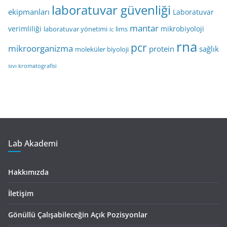
laboratuvar güvenliği
ekipmanları
Laboratuvar
mantar
verimliliği
mikrobiyoloji
laboratuvar yönetimi
lims
lc
rna
pcr
mikroorganizma
protein
sağlık
moleküler biyoloji
sıvı kromatografisi
Lab Akademi
Hakkımızda
İletişim
Gönüllü Çalışabileceğin Açık Pozisyonlar