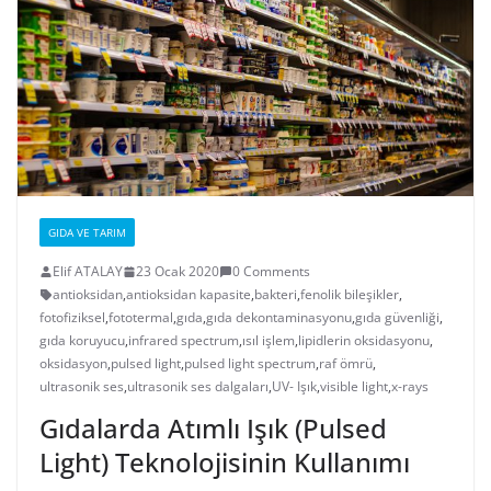
GIDA VE TARIM
Elif ATALAY
23 Ocak 2020
0 Comments
antioksidan
,
antioksidan kapasite
,
bakteri
,
fenolik bileşikler
,
fotofiziksel
,
fototermal
,
gıda
,
gıda dekontaminasyonu
,
gıda güvenliği
,
gıda koruyucu
,
infrared spectrum
,
ısıl işlem
,
lipidlerin oksidasyonu
,
oksidasyon
,
pulsed light
,
pulsed light spectrum
,
raf ömrü
,
ultrasonik ses
,
ultrasonik ses dalgaları
,
UV- Işık
,
visible light
,
x-rays
Gıdalarda Atımlı Işık (Pulsed
Light) Teknolojisinin Kullanımı