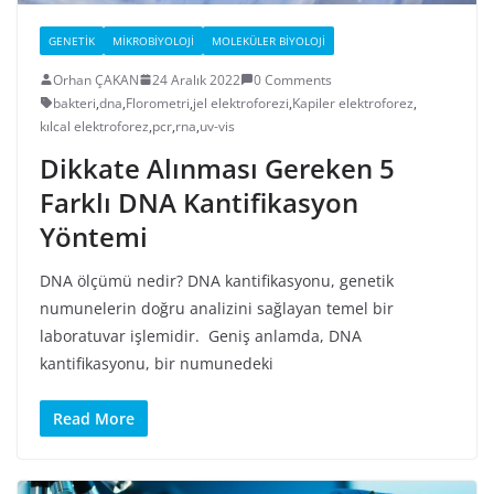
GENETIK
MIKROBIYOLOJI
MOLEKÜLER BIYOLOJI
Orhan ÇAKAN
24 Aralık 2022
0 Comments
bakteri
,
dna
,
Florometri
,
jel elektroforezi
,
Kapiler elektroforez
,
kılcal elektroforez
,
pcr
,
rna
,
uv-vis
Dikkate Alınması Gereken 5
Farklı DNA Kantifikasyon
Yöntemi
DNA ölçümü nedir? DNA kantifikasyonu, genetik
numunelerin doğru analizini sağlayan temel bir
laboratuvar işlemidir. Geniş anlamda, DNA
kantifikasyonu, bir numunedeki
Read More