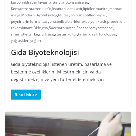
karbonhidratlar
,
kıvam arttırıcılar
,
konsantre et
,
Konsantre starter kültür
,
ksantan
,
laktik asit
,
lipidler
,
manitol
,
mantar
,
maya
,
Modern Biyoteknoloji
,
Mutasyon
,
nükleotitler
,
peynir
,
peynirlerin fermantasyonu
,
polisakkaritler
,
propiyonik asit
,
proteinler
,
rekombinant DNA
,
rna
,
Saccharomyces
,
Saccharomycetaceae
,
sinerjistler
,
sirke
,
sitrik asit
,
starter kültür
,
tartarik asit
,
Torulopsis
,
yağ asitleri
,
yoğurt
Gıda Biyoteknolojisi
Gıda biyoteknolojisi istenen üretim, pazarlama ve
beslenme özelliklerini iyileştirmek için ya da
değiştirmek için ve yeni türler elde etmek için
Read More