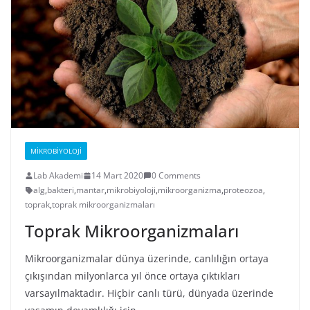
MIKROBIYOLOJI
Lab Akademi
14 Mart 2020
0 Comments
alg
,
bakteri
,
mantar
,
mikrobiyoloji
,
mikroorganizma
,
proteozoa
,
toprak
,
toprak mikroorganizmaları
Toprak Mikroorganizmaları
Mikroorganizmalar dünya üzerinde, canlılığın ortaya
çıkışından milyonlarca yıl önce ortaya çıktıkları
varsayılmaktadır. Hiçbir canlı türü, dünyada üzerinde