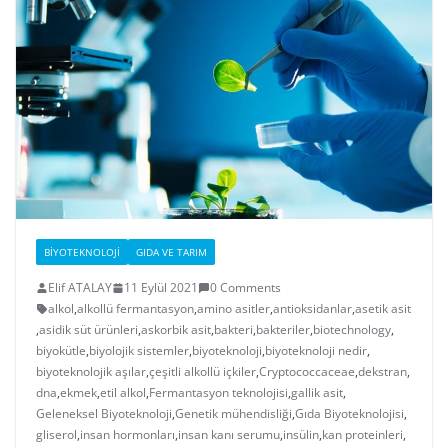
BIYOTEKNOLOJI
GIDA VE TARIM
Elif ATALAY
11 Eylül 2021
0 Comments
alkol
,
alkollü fermantasyon
,
amino asitler
,
antioksidanlar
,
asetik asit
,
asidik süt ürünleri
,
askorbik asit
,
bakteri
,
bakteriler
,
biotechnology
,
biyokütle
,
biyolojik sistemler
,
biyoteknoloji
,
biyoteknoloji nedir
,
biyoteknolojik aşılar
,
çeşitli alkollü içkiler
,
Cryptococcaceae
,
dekstran
,
dna
,
ekmek
,
etil alkol
,
Fermantasyon teknolojisi
,
gallik asit
,
Geleneksel Biyoteknoloji
,
Genetik mühendisliği
,
Gıda Biyoteknolojisi
,
gliserol
,
insan hormonları
,
insan kanı serumu
,
insülin
,
kan proteinleri
,