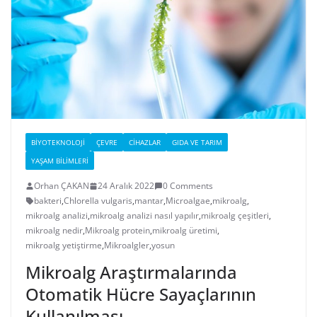
BIYOTEKNOLOJI
ÇEVRE
CIHAZLAR
GIDA VE TARIM
YAŞAM BILIMLERI
Orhan ÇAKAN
24 Aralık 2022
0 Comments
bakteri
,
Chlorella vulgaris
,
mantar
,
Microalgae
,
mikroalg
,
mikroalg analizi
,
mikroalg analizi nasıl yapılır
,
mikroalg çeşitleri
,
mikroalg nedir
,
Mikroalg protein
,
mikroalg üretimi
,
mikroalg yetiştirme
,
Mikroalgler
,
yosun
Mikroalg Araştırmalarında
Otomatik Hücre Sayaçlarının
Kullanılması