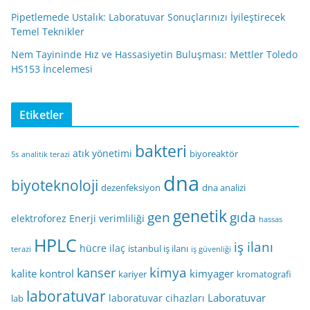
Pipetlemede Ustalık: Laboratuvar Sonuçlarınızı İyileştirecek
Temel Teknikler
Nem Tayininde Hız ve Hassasiyetin Buluşması: Mettler Toledo
HS153 İncelemesi
Etiketler
bakteri
atık yönetimi
biyoreaktör
5s
analitik terazi
dna
biyoteknoloji
dezenfeksiyon
dna analizi
genetik
gen
gıda
elektroforez
Enerji verimliliği
hassas
HPLC
iş ilanı
hücre
ilaç
istanbul iş ilanı
terazi
iş güvenliği
kimya
kanser
kalite kontrol
kimyager
kariyer
kromatografi
laboratuvar
Laboratuvar
laboratuvar cihazları
lab