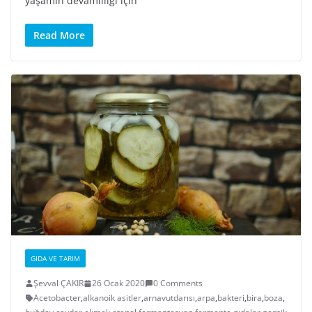
yaşamın devamlılığı için
Read More
GIDA VE TARIM
Şevval ÇAKIR
26 Ocak 2020
0 Comments
Acetobacter
,
alkanoik asitler
,
arnavutdarısı
,
arpa
,
bakteri
,
bira
,
boza
,