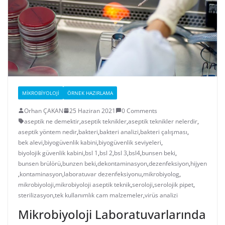
MIKROBIYOLOJI
ÖRNEK HAZIRLAMA
Orhan ÇAKAN
25 Haziran 2021
0 Comments
aseptik ne demektir
,
aseptik teknikler
,
aseptik teknikler nelerdir
,
aseptik yöntem nedir
,
bakteri
,
bakteri analizi
,
bakteri çalışması
,
bek alevi
,
biyogüvenlik kabini
,
biyogüvenlik seviyeleri
,
biyolojik güvenlik kabini
,
bsl 1
,
bsl 2
,
bsl 3
,
bsl4
,
bunsen beki
,
bunsen brülörü
,
bunzen beki
,
dekontaminasyon
,
dezenfeksiyon
,
hijyen
,
kontaminasyon
,
laboratuvar dezenfeksiyonu
,
mikrobiyolog
,
mikrobiyoloji
,
mikrobiyoloji aseptik teknik
,
seroloji
,
serolojik pipet
,
sterilizasyon
,
tek kullanımlık cam malzemeler
,
virüs analizi
Mikrobiyoloji Laboratuvarlarında