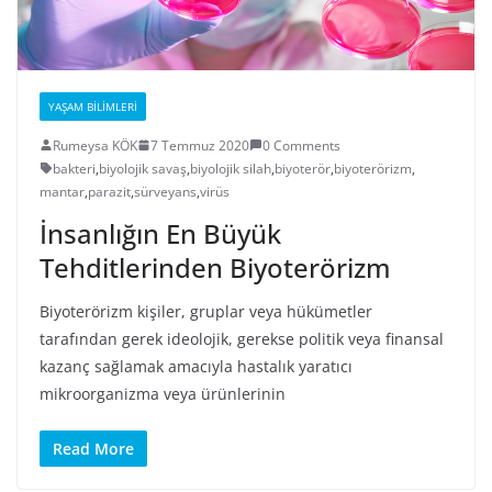
YAŞAM BILIMLERI
Rumeysa KÖK
7 Temmuz 2020
0 Comments
bakteri
,
biyolojik savaş
,
biyolojik silah
,
biyoterör
,
biyoterörizm
,
mantar
,
parazit
,
sürveyans
,
virüs
İnsanlığın En Büyük
Tehditlerinden Biyoterörizm
Biyoterörizm kişiler, gruplar veya hükümetler
tarafından gerek ideolojik, gerekse politik veya finansal
kazanç sağlamak amacıyla hastalık yaratıcı
mikroorganizma veya ürünlerinin
Read More