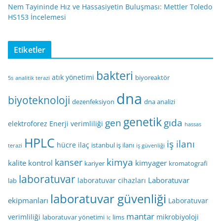
Nem Tayininde Hız ve Hassasiyetin Buluşması: Mettler Toledo
HS153 İncelemesi
Etiketler
bakteri
atık yönetimi
biyoreaktör
5s
analitik terazi
dna
biyoteknoloji
dezenfeksiyon
dna analizi
genetik
gen
gıda
elektroforez
Enerji verimliliği
hassas
HPLC
iş ilanı
hücre
ilaç
istanbul iş ilanı
terazi
iş güvenliği
kimya
kanser
kalite kontrol
kimyager
kariyer
kromatografi
laboratuvar
Laboratuvar
laboratuvar cihazları
lab
laboratuvar güvenliği
ekipmanları
Laboratuvar
mantar
verimliliği
mikrobiyoloji
laboratuvar yönetimi
lims
lc