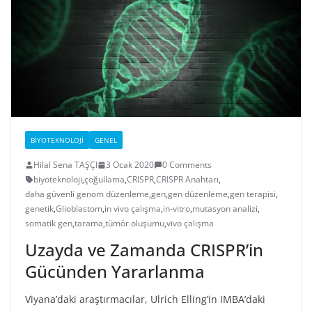
BIYOTEKNOLOJI
GENEL
Hilal Sena TAŞÇI
3 Ocak 2020
0 Comments
biyoteknoloji
,
çoğullama
,
CRISPR
,
CRISPR Anahtarı
,
daha güvenli genom düzenleme
,
gen
,
gen düzenleme
,
gen terapisi
,
genetik
,
Glioblastom
,
in vivo çalışma
,
in-vitro
,
mutasyon analizi
,
somatik gen
,
tarama
,
tümör oluşumu
,
vivo çalışma
Uzayda ve Zamanda CRISPR’in
Gücünden Yararlanma
Viyana’daki araştırmacılar, Ulrich Elling’in IMBA’daki