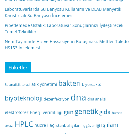
Laboratuvarlarda Su Banyosu Kullanımı ve DLAB Manyetik
Karıştırıcılı Su Banyosu İncelemesi
Pipetlemede Ustalık: Laboratuvar Sonuçlarınızı İyileştirecek
Temel Teknikler
Nem Tayininde Hız ve Hassasiyetin Buluşması: Mettler Toledo
HS153 İncelemesi
Etiketler
bakteri
atık yönetimi
biyoreaktör
5s
analitik terazi
dna
biyoteknoloji
dezenfeksiyon
dna analizi
genetik
gen
gıda
elektroforez
Enerji verimliliği
hassas
HPLC
iş ilanı
hücre
ilaç
istanbul iş ilanı
terazi
iş güvenliği