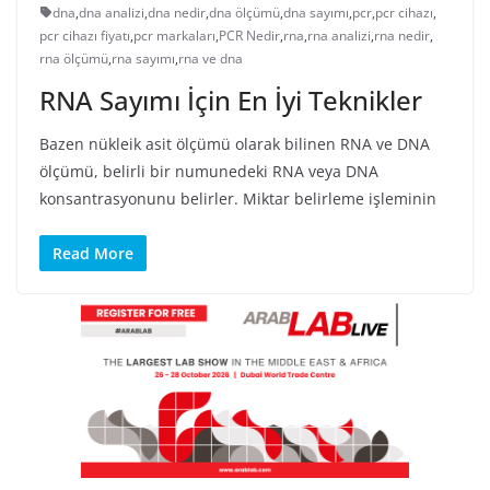
dna
,
dna analizi
,
dna nedir
,
dna ölçümü
,
dna sayımı
,
pcr
,
pcr cihazı
,
pcr cihazı fiyatı
,
pcr markaları
,
PCR Nedir
,
rna
,
rna analizi
,
rna nedir
,
rna ölçümü
,
rna sayımı
,
rna ve dna
RNA Sayımı İçin En İyi Teknikler
Bazen nükleik asit ölçümü olarak bilinen RNA ve DNA
ölçümü, belirli bir numunedeki RNA veya DNA
konsantrasyonunu belirler. Miktar belirleme işleminin
Read More