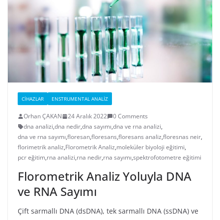
CIHAZLAR
ENSTRUMENTAL ANALIZ
Orhan ÇAKAN
24 Aralık 2022
0 Comments
dna analizi
,
dna nedir
,
dna sayımı
,
dna ve rna analizi
,
dna ve rna sayımı
,
floresan
,
floresans
,
floresans analiz
,
floresnas neir
,
florimetrik analiz
,
Florometrik Analiz
,
moleküler biyoloji eğitimi
,
pcr eğitim
,
rna analizi
,
rna nedir
,
rna sayımı
,
spektrofotometre eğitimi
Florometrik Analiz Yoluyla DNA
ve RNA Sayımı
Çift sarmallı DNA (dsDNA), tek sarmallı DNA (ssDNA) ve