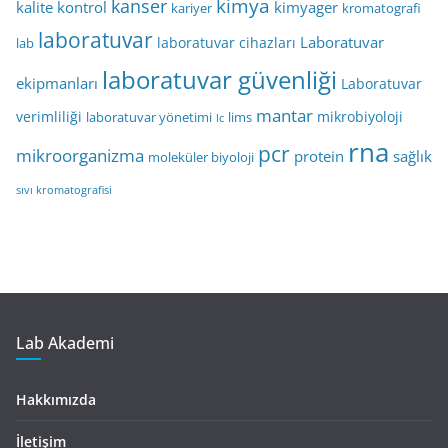
kimya
kanser
kalite kontrol
kimyager
kariyer
kromatografi
laboratuvar
Laboratuvar
laboratuvar cihazları
lab
laboratuvar güvenliği
ekipmanları
Laboratuvar
mantar
verimliliği
mikrobiyoloji
laboratuvar yönetimi
lims
lc
rna
pcr
mikroorganizma
protein
sağlık
moleküler biyoloji
sıvı kromatografisi
Lab Akademi
Hakkımızda
İletişim