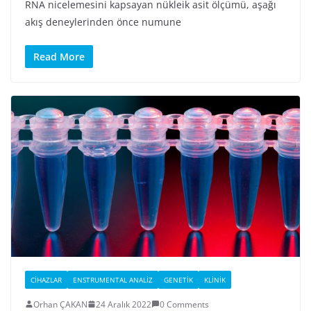
RNA nicelemesini kapsayan nükleik asit ölçümü, aşağı
akış deneylerinden önce numune
Read More
CIHAZLAR
ENSTRUMENTAL ANALIZ
GENETIK
KLINIK
Orhan ÇAKAN
24 Aralık 2022
0 Comments