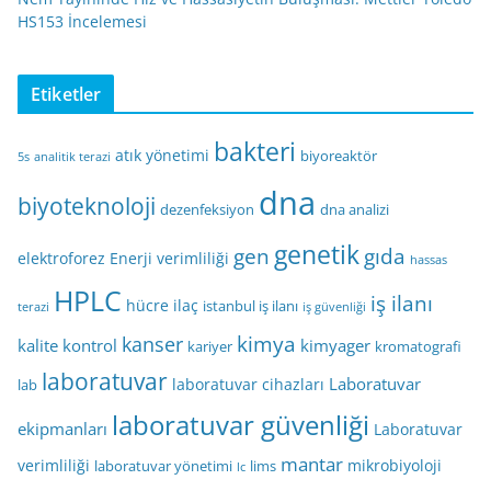
HS153 İncelemesi
Etiketler
bakteri
atık yönetimi
biyoreaktör
5s
analitik terazi
dna
biyoteknoloji
dezenfeksiyon
dna analizi
genetik
gen
gıda
elektroforez
Enerji verimliliği
hassas
HPLC
iş ilanı
hücre
ilaç
istanbul iş ilanı
terazi
iş güvenliği
kimya
kanser
kalite kontrol
kimyager
kariyer
kromatografi
laboratuvar
Laboratuvar
laboratuvar cihazları
lab
laboratuvar güvenliği
ekipmanları
Laboratuvar
mantar
verimliliği
mikrobiyoloji
laboratuvar yönetimi
lims
lc