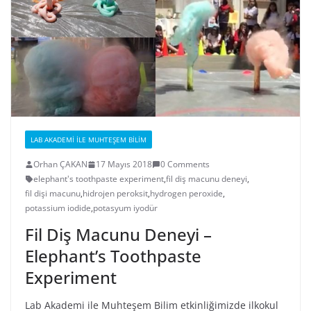
LAB AKADEMI İLE MUHTEŞEM BILIM
Orhan ÇAKAN
17 Mayıs 2018
0 Comments
elephant's toothpaste experiment
,
fil diş macunu deneyi
,
fil dişi macunu
,
hidrojen peroksit
,
hydrogen peroxide
,
potassium iodide
,
potasyum iyodür
Fil Diş Macunu Deneyi –
Elephant’s Toothpaste
Experiment
Lab Akademi ile Muhteşem Bilim etkinliğimizde ilkokul