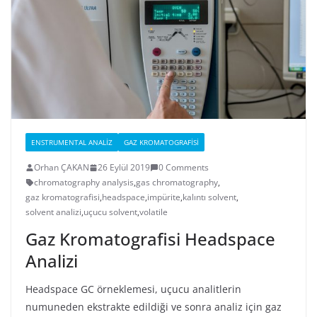
ENSTRUMENTAL ANALIZ
GAZ KROMATOGRAFISI
Orhan ÇAKAN
26 Eylül 2019
0 Comments
chromatography analysis
,
gas chromatography
,
gaz kromatografisi
,
headspace
,
impürite
,
kalıntı solvent
,
solvent analizi
,
uçucu solvent
,
volatile
Gaz Kromatografisi Headspace
Analizi
Headspace GC örneklemesi, uçucu analitlerin
numuneden ekstrakte edildiği ve sonra analiz için gaz