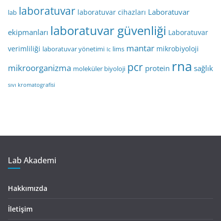
laboratuvar
Laboratuvar
laboratuvar cihazları
lab
laboratuvar güvenliği
ekipmanları
Laboratuvar
mantar
verimliliği
mikrobiyoloji
laboratuvar yönetimi
lims
lc
rna
pcr
mikroorganizma
protein
sağlık
moleküler biyoloji
sıvı kromatografisi
Lab Akademi
Hakkımızda
İletişim