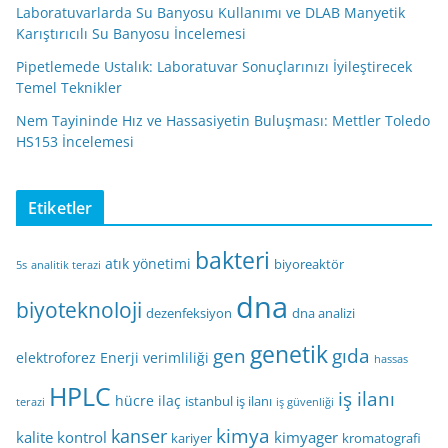
Laboratuvarlarda Su Banyosu Kullanımı ve DLAB Manyetik
Karıştırıcılı Su Banyosu İncelemesi
Pipetlemede Ustalık: Laboratuvar Sonuçlarınızı İyileştirecek
Temel Teknikler
Nem Tayininde Hız ve Hassasiyetin Buluşması: Mettler Toledo
HS153 İncelemesi
Etiketler
bakteri
atık yönetimi
biyoreaktör
5s
analitik terazi
dna
biyoteknoloji
dezenfeksiyon
dna analizi
genetik
gen
gıda
elektroforez
Enerji verimliliği
hassas
HPLC
iş ilanı
hücre
ilaç
istanbul iş ilanı
terazi
iş güvenliği
kimya
kanser
kalite kontrol
kimyager
kariyer
kromatografi