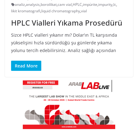
analiz
,
analysis
,
boroilikat
,
cam vial
,
HPLC
,
impürite
,
impurity
,
lc
,
likit kromatografi
,
liquid chromatography
,
vial
HPLC Vialleri Yıkama Prosedürü
Sizce HPLC vialleri yıkanır mı? Dolar’ın TL karşısında
yükselişini hızla sürdürdüğü şu günlerde yıkama
yolunu tercih edebilirsiniz. Analiz sağlığı açısından
Read More