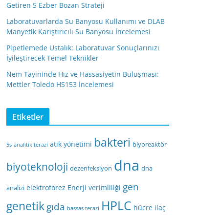
Getiren 5 Ezber Bozan Strateji
Laboratuvarlarda Su Banyosu Kullanımı ve DLAB
Manyetik Karıştırıcılı Su Banyosu İncelemesi
Pipetlemede Ustalık: Laboratuvar Sonuçlarınızı
İyileştirecek Temel Teknikler
Nem Tayininde Hız ve Hassasiyetin Buluşması:
Mettler Toledo HS153 İncelemesi
Etiketler
bakteri
atık yönetimi
biyoreaktör
5s
analitik terazi
dna
biyoteknoloji
dezenfeksiyon
dna
gen
elektroforez
Enerji verimliliği
analizi
HPLC
genetik
gıda
hücre
ilaç
hassas terazi