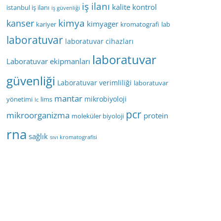
iş ilanı
kalite kontrol
istanbul iş ilanı
iş güvenliği
kimya
kanser
kimyager
kariyer
kromatografi
lab
laboratuvar
laboratuvar cihazları
laboratuvar
Laboratuvar ekipmanları
güvenliği
Laboratuvar verimliliği
laboratuvar
mantar
mikrobiyoloji
yönetimi
lims
lc
pcr
mikroorganizma
protein
moleküler biyoloji
rna
sağlık
sıvı kromatografisi