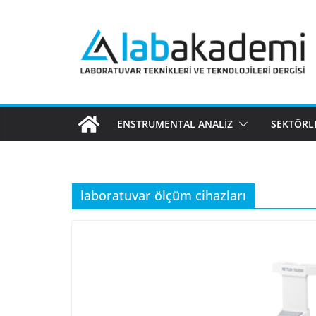
Skip
to
content
ENSTRUMENTAL ANALIZ
SEKTÖRL
laboratuvar ölçüm cihazları