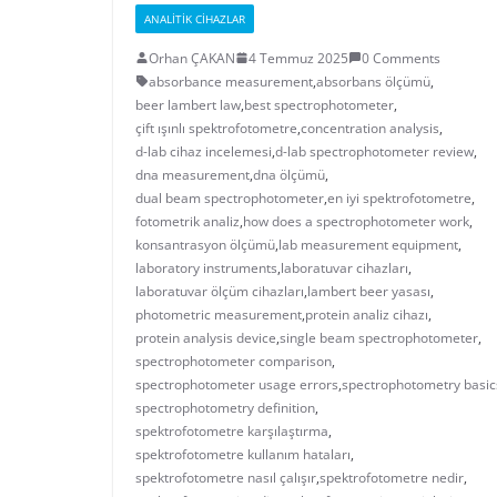
ANALITIK CIHAZLAR
Orhan ÇAKAN
4 Temmuz 2025
0 Comments
absorbance measurement
,
absorbans ölçümü
,
beer lambert law
,
best spectrophotometer
,
çift ışınlı spektrofotometre
,
concentration analysis
,
d-lab cihaz incelemesi
,
d-lab spectrophotometer review
,
dna measurement
,
dna ölçümü
,
dual beam spectrophotometer
,
en iyi spektrofotometre
,
fotometrik analiz
,
how does a spectrophotometer work
,
konsantrasyon ölçümü
,
lab measurement equipment
,
laboratory instruments
,
laboratuvar cihazları
,
laboratuvar ölçüm cihazları
,
lambert beer yasası
,
photometric measurement
,
protein analiz cihazı
,
protein analysis device
,
single beam spectrophotometer
,
spectrophotometer comparison
,
spectrophotometer usage errors
,
spectrophotometry basic
spectrophotometry definition
,
spektrofotometre karşılaştırma
,
spektrofotometre kullanım hataları
,
spektrofotometre nasıl çalışır
,
spektrofotometre nedir
,