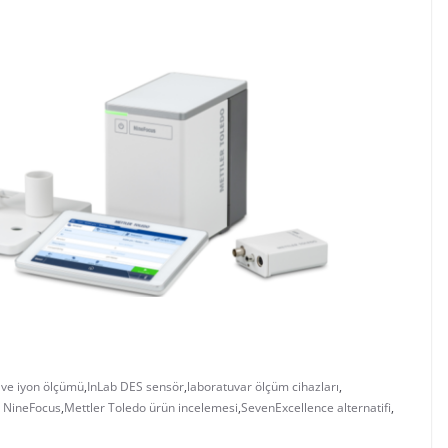
k ve iyon ölçümü
,
InLab DES sensör
,
laboratuvar ölçüm cihazları
,
o NineFocus
,
Mettler Toledo ürün incelemesi
,
SevenExcellence alternatifi
,