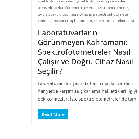
spektrofotometri nedir
,
spektrofotometri prensipleri
,
tek ışınlı spektrofotometre
,
uv vis spectrophotometer
,
uv vis spektrofotometre
,
what is a spectrophotometer
,
xenon lamp spectrophotometer
,
zenon lamba teknolojisi
Laboratuvarların
Görünmeyen Kahramanı:
Spektrofotometreler Nasıl
Çalışır ve Doğru Cihaz Nasıl
Seçilir?
Laboratuvar dünyasında bazı cihazlar vardır ki
her yerde karşımıza çıkar ama hak ettikleri ilgiyi
pek görmezler. İşte spektrofotometreler de tam
Read More