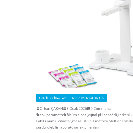
ANALITIK CIHAZLAR
ENSTRUMENTAL ANALIZ
Orhan ÇAKAN
8 Ocak 2026
0 Comments
çok parametreli ölçüm cihazı
,
dijital pH sensörü
,
iletkenli
LabX uyumlu cihazlar
,
masaüstü pH metresi
,
Mettler Toled
sürdürülebilir laboratuvar ekipmanları