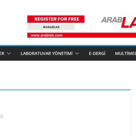
ER
LABORATUVAR YÖNETIMI
E-DERGI
MULTIME