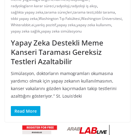
radyologların karar süreci
,
radyoloji
,
radyoloji iş akışı
,
sağlıkta yapay zeka
,
tarama süreçleri
,
tarama testi
,
tıbbi tarama
,
tıbbi yapay zeka
,
Washington Tıp Fakültesi
,
Washington Üniversitesi
,
Whiterabbit.ai
,
yanlış pozitif
,
yapay zeka
,
yapay zeka kullanımı
,
yapay zeka sağlık
,
yapay zeka simülasyonu
Yapay Zeka Destekli Meme
Kanseri Taraması Gereksiz
Testleri Azaltabilir
Simülasyon, doktorların mamogramları okumasına
yardımcı olmak için yapay zekanın kullanılmasının,
kanser vakalarını gözden kaçırmadan takip testlerini
azalttığını gösteriyor.” St. Louis’deki
Read More