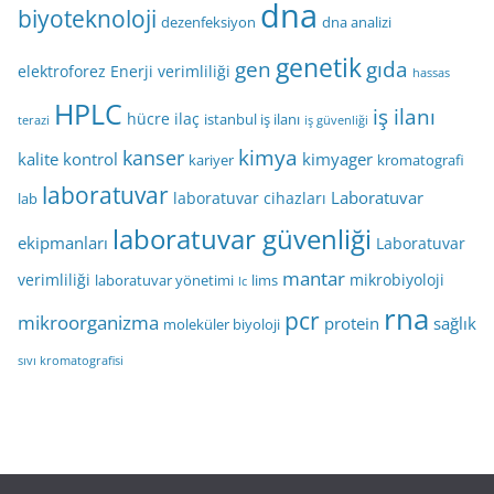
dna
biyoteknoloji
dezenfeksiyon
dna analizi
genetik
gen
gıda
elektroforez
Enerji verimliliği
hassas
HPLC
iş ilanı
hücre
ilaç
istanbul iş ilanı
terazi
iş güvenliği
kimya
kanser
kalite kontrol
kimyager
kariyer
kromatografi
laboratuvar
Laboratuvar
laboratuvar cihazları
lab
laboratuvar güvenliği
ekipmanları
Laboratuvar
mantar
verimliliği
mikrobiyoloji
laboratuvar yönetimi
lims
lc
rna
pcr
mikroorganizma
protein
sağlık
moleküler biyoloji
sıvı kromatografisi