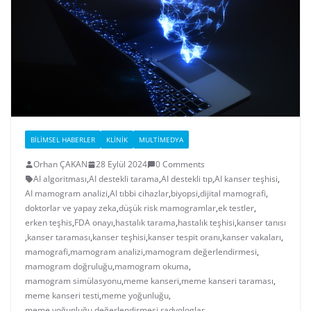
BILIMSEL HABERLER
KLINIK
MULTIMEDYA
Orhan ÇAKAN
28 Eylül 2024
0 Comments
AI algoritması
,
AI destekli tarama
,
AI destekli tıp
,
AI kanser teşhisi
,
AI mamogram analizi
,
AI tıbbi cihazlar
,
biyopsi
,
dijital mamografi
,
doktorlar ve yapay zeka
,
düşük risk mamogramlar
,
ek testler
,
erken teşhis
,
FDA onayı
,
hastalık tarama
,
hastalık teşhisi
,
kanser tanısı
,
kanser taraması
,
kanser teşhisi
,
kanser tespit oranı
,
kanser vakaları
,
mamografi
,
mamogram analizi
,
mamogram değerlendirmesi
,
mamogram doğruluğu
,
mamogram okuma
,
mamogram simülasyonu
,
meme kanseri
,
meme kanseri taraması
,
meme kanseri testi
,
meme yoğunluğu
,
meme yoğunluğu değerlendirmesi
,
radyologlar
,