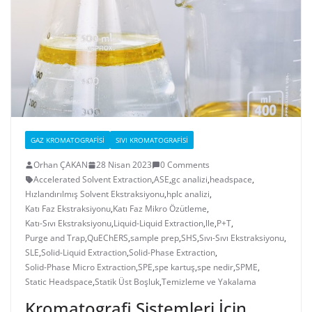
GAZ KROMATOGRAFISI
SIVI KROMATOGRAFISI
Orhan ÇAKAN
28 Nisan 2023
0 Comments
Accelerated Solvent Extraction
,
ASE
,
gc analizi
,
headspace
,
Hızlandırılmış Solvent Ekstraksiyonu
,
hplc analizi
,
Katı Faz Ekstraksiyonu
,
Katı Faz Mikro Özütleme
,
Katı-Sıvı Ekstraksiyonu
,
Liquid-Liquid Extraction
,
lle
,
P+T
,
Purge and Trap
,
QuEChERS
,
sample prep
,
SHS
,
Sıvı-Sıvı Ekstraksiyonu
,
SLE
,
Solid-Liquid Extraction
,
Solid-Phase Extraction
,
Solid-Phase Micro Extraction
,
SPE
,
spe kartuş
,
spe nedir
,
SPME
,
Static Headspace
,
Statik Üst Boşluk
,
Temizleme ve Yakalama
Kromatografi Sistemleri İçin