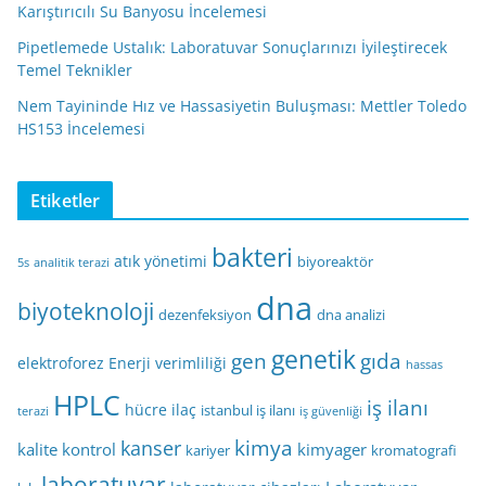
Karıştırıcılı Su Banyosu İncelemesi
Pipetlemede Ustalık: Laboratuvar Sonuçlarınızı İyileştirecek
Temel Teknikler
Nem Tayininde Hız ve Hassasiyetin Buluşması: Mettler Toledo
HS153 İncelemesi
Etiketler
bakteri
atık yönetimi
biyoreaktör
5s
analitik terazi
dna
biyoteknoloji
dezenfeksiyon
dna analizi
genetik
gen
gıda
elektroforez
Enerji verimliliği
hassas
HPLC
iş ilanı
hücre
ilaç
istanbul iş ilanı
terazi
iş güvenliği
kimya
kanser
kalite kontrol
kimyager
kariyer
kromatografi
laboratuvar