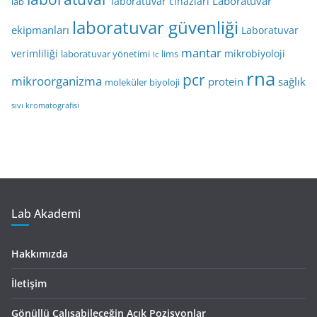
Laboratuvar
laboratuvar cihazları
lab
laboratuvar güvenliği
ekipmanları
Laboratuvar
mantar
verimliliği
mikrobiyoloji
laboratuvar yönetimi
lims
lc
rna
pcr
mikroorganizma
protein
sağlık
moleküler biyoloji
sıvı kromatografisi
Lab Akademi
Hakkımızda
İletişim
Gönüllü Çalışabileceğin Açık Pozisyonlar