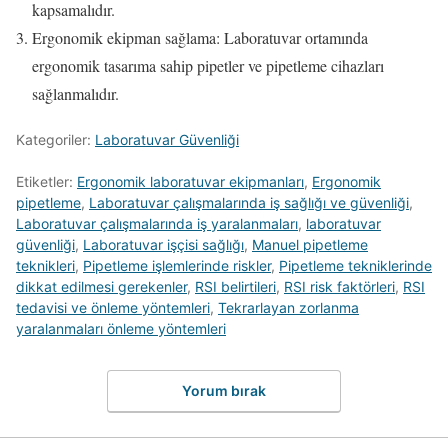
kapsamalıdır.
Ergonomik ekipman sağlama: Laboratuvar ortamında
ergonomik tasarıma sahip pipetler ve pipetleme cihazları
sağlanmalıdır.
Kategoriler:
Laboratuvar Güvenliği
Etiketler:
Ergonomik laboratuvar ekipmanları
,
Ergonomik
pipetleme
,
Laboratuvar çalışmalarında iş sağlığı ve güvenliği
,
Laboratuvar çalışmalarında iş yaralanmaları
,
laboratuvar
güvenliği
,
Laboratuvar işçisi sağlığı
,
Manuel pipetleme
teknikleri
,
Pipetleme işlemlerinde riskler
,
Pipetleme tekniklerinde
dikkat edilmesi gerekenler
,
RSI belirtileri
,
RSI risk faktörleri
,
RSI
tedavisi ve önleme yöntemleri
,
Tekrarlayan zorlanma
yaralanmaları önleme yöntemleri
Yorum bırak