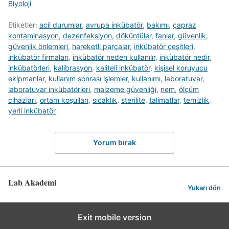
Biyoloji
Etiketler:
acil durumlar
,
avrupa inkübatör
,
bakımı
,
çapraz
kontaminasyon
,
dezenfeksiyon
,
döküntüler
,
fanlar
,
güvenlik
,
güvenlik önlemleri
,
hareketli parçalar
,
inkübatör çeşitleri
,
inkübatör firmaları
,
inkübatör neden kullanılır
,
inkübatör nedir
,
inkübatörleri
,
kalibrasyon
,
kaliteli inkübatör
,
kişisel koruyucu
ekipmanlar
,
kullanım sonrası işlemler
,
kullanımı
,
laboratuvar
,
laboratuvar inkübatörleri
,
malzeme güvenliği
,
nem
,
ölçüm
cihazları
,
ortam koşulları
,
sıcaklık
,
sterilite
,
talimatlar
,
temizlik
,
yerli inkübatör
Yorum bırak
Lab Akademi
Yukarı dön
Exit mobile version