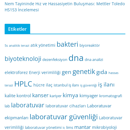
Nem Tayininde Hız ve Hassasiyetin Buluşması: Mettler Toledo
HS153 İncelemesi
Etiketler
bakteri
atık yönetimi
biyoreaktör
5s
analitik terazi
dna
biyoteknoloji
dezenfeksiyon
dna analizi
genetik
gen
gıda
elektroforez
Enerji verimliliği
hassas
HPLC
iş ilanı
hücre
ilaç
istanbul iş ilanı
terazi
iş güvenliği
kimya
kanser
kalite kontrol
kimyager
kariyer
kromatografi
laboratuvar
Laboratuvar
laboratuvar cihazları
lab
laboratuvar güvenliği
ekipmanları
Laboratuvar
mantar
verimliliği
mikrobiyoloji
laboratuvar yönetimi
lims
lc