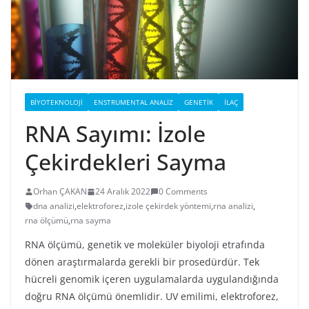
BIYOTEKNOLOJI
ENSTRUMENTAL ANALIZ
GENETIK
İLAÇ
RNA Sayımı: İzole
Çekirdekleri Sayma
Orhan ÇAKAN
24 Aralık 2022
0 Comments
dna analizi
,
elektroforez
,
izole çekirdek yöntemi
,
rna analizi
,
rna ölçümü
,
rna sayma
RNA ölçümü, genetik ve moleküler biyoloji etrafında
dönen araştırmalarda gerekli bir prosedürdür. Tek
hücreli genomik içeren uygulamalarda uygulandığında
doğru RNA ölçümü önemlidir. UV emilimi, elektroforez,