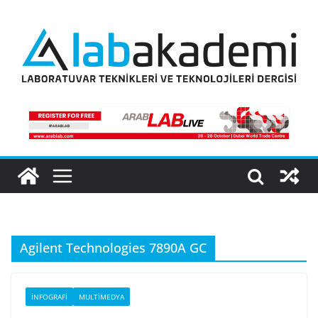
Skip
to
content
Agilent Technologies 7890A GC
İNFOGRAFI
MULTIMEDYA