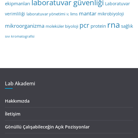
laboratuvar güvenliği
ekipmanları
Laboratuvar
mantar
verimliliği
mikrobiyoloji
laboratuvar yönetimi
lims
lc
rna
pcr
mikroorganizma
protein
sağlık
moleküler biyoloji
sıvı kromatografisi
Lab Akademi
Hakkımızda
İletişim
Gönüllü Çalışabileceğin Açık Pozisyonlar