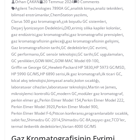
Orhan ÇAKAN
20 Temmuz 2024
0 Comments
Agilent Technologies 7890A GC
,
analitik kimya
,
analiz teknikleri
,
bilimsel enstrümanlar
,
ChemStation yazılımı
,
Clarus 500 gaz kromatografı
,
çok boyutlu GC sistemleri
,
Deşarj İyonizasyon Dedektörü
,
DID
,
erimiş silika kapiler kolonlar
,
gaz endüstrisi
,
gaz kromatografisi
,
gaz kromatografisi prensipleri
,
gaz kromatografisinin geleceği
,
gaz kromatografisinin gelişimi
,
Gaz kromatografisinin tarihi
,
GC dedektörleri
,
GC evrimi
,
GC performansı
,
GC sensör teknolojisi
,
GC tarihi
,
GC uygulamaları
,
GC yenilikleri
,
GOW-MAC
,
GOW-MAC Model 69-100
,
Griffin ve George GC
,
Hewlett-Packard HP 5830
,
HP 5973 GC/MSD
,
HP 5990 GC/MS
,
HP 6890 serisi
,
ilk gaz kromatografı
,
ilk ticari GC
,
kılcal akış teknolojisi
,
kimyasal analiz
,
kolon sıcaklığı
,
laboratuvar cihazları
,
laboratuvar teknolojisi
,
Martin ve James
,
mikroişlemci kontrollü GC
,
modern GC
,
modüler gaz kromatograf
,
perkin elmer gc
,
Perkin Elmer Model 154
,
Perkin Elmer Model 222
,
Perkin Elmer Model 3920
,
Perkin Elmer Model 900
,
Perkin Elmer Model F-6
,
Pittcon konferansı
,
programlanabilir sıcaklık
,
sabit faz
,
Shimadzu GC-2014
,
Shimadzu GC-8A
,
taşıyıcı gaz
,
TCD'ler
,
termal iletkenlik dedektörleri
,
Varian 4000 GC/MS
Gaz Kromatografisinin Evrimi