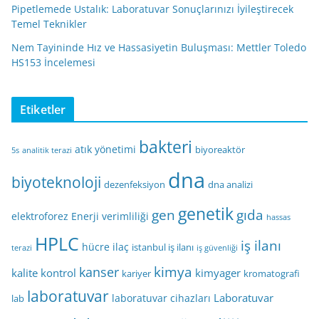
Pipetlemede Ustalık: Laboratuvar Sonuçlarınızı İyileştirecek
Temel Teknikler
Nem Tayininde Hız ve Hassasiyetin Buluşması: Mettler Toledo
HS153 İncelemesi
Etiketler
bakteri
atık yönetimi
biyoreaktör
5s
analitik terazi
dna
biyoteknoloji
dezenfeksiyon
dna analizi
genetik
gen
gıda
elektroforez
Enerji verimliliği
hassas
HPLC
iş ilanı
hücre
ilaç
istanbul iş ilanı
terazi
iş güvenliği
kimya
kanser
kalite kontrol
kimyager
kariyer
kromatografi
laboratuvar
Laboratuvar
laboratuvar cihazları
lab