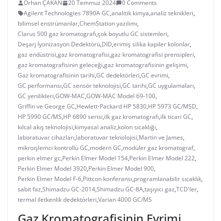
Orhan ÇAKAN
20 Temmuz 2024
0 Comments
Agilent Technologies 7890A GC
,
analitik kimya
,
analiz teknikleri
,
bilimsel enstrümanlar
,
ChemStation yazılımı
,
Clarus 500 gaz kromatografı
,
çok boyutlu GC sistemleri
,
Deşarj İyonizasyon Dedektörü
,
DID
,
erimiş silika kapiler kolonlar
,
gaz endüstrisi
,
gaz kromatografisi
,
gaz kromatografisi prensipleri
,
gaz kromatografisinin geleceği
,
gaz kromatografisinin gelişimi
,
Gaz kromatografisinin tarihi
,
GC dedektörleri
,
GC evrimi
,
GC performansı
,
GC sensör teknolojisi
,
GC tarihi
,
GC uygulamaları
,
GC yenilikleri
,
GOW-MAC
,
GOW-MAC Model 69-100
,
Griffin ve George GC
,
Hewlett-Packard HP 5830
,
HP 5973 GC/MSD
,
HP 5990 GC/MS
,
HP 6890 serisi
,
ilk gaz kromatografı
,
ilk ticari GC
,
kılcal akış teknolojisi
,
kimyasal analiz
,
kolon sıcaklığı
,
laboratuvar cihazları
,
laboratuvar teknolojisi
,
Martin ve James
,
mikroişlemci kontrollü GC
,
modern GC
,
modüler gaz kromatograf
,
perkin elmer gc
,
Perkin Elmer Model 154
,
Perkin Elmer Model 222
,
Perkin Elmer Model 3920
,
Perkin Elmer Model 900
,
Perkin Elmer Model F-6
,
Pittcon konferansı
,
programlanabilir sıcaklık
,
sabit faz
,
Shimadzu GC-2014
,
Shimadzu GC-8A
,
taşıyıcı gaz
,
TCD'ler
,
termal iletkenlik dedektörleri
,
Varian 4000 GC/MS
Gaz Kromatografisinin Evrimi