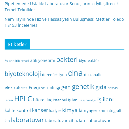
Pipetlemede Ustalık: Laboratuvar Sonuçlarınızı İyileştirecek
Temel Teknikler
Nem Tayininde Hız ve Hassasiyetin Buluşması: Mettler Toledo
HS153 İncelemesi
Etiketler
bakteri
atık yönetimi
biyoreaktör
5s
analitik terazi
dna
biyoteknoloji
dezenfeksiyon
dna analizi
genetik
gen
gıda
elektroforez
Enerji verimliliği
hassas
HPLC
iş ilanı
hücre
ilaç
istanbul iş ilanı
terazi
iş güvenliği
kimya
kanser
kalite kontrol
kimyager
kariyer
kromatografi
laboratuvar
Laboratuvar
laboratuvar cihazları
lab