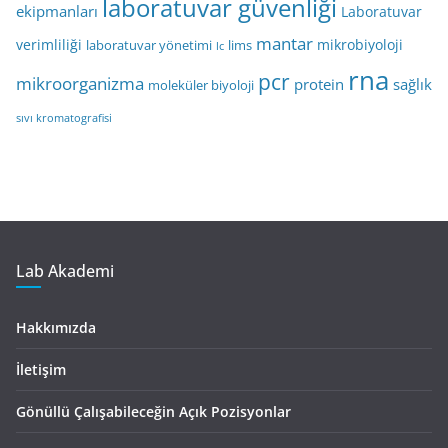
laboratuvar güvenliği
ekipmanları
Laboratuvar
mantar
verimliliği
mikrobiyoloji
laboratuvar yönetimi
lims
lc
rna
pcr
mikroorganizma
protein
sağlık
moleküler biyoloji
sıvı kromatografisi
Lab Akademi
Hakkımızda
İletişim
Gönüllü Çalışabileceğin Açık Pozisyonlar