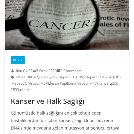
KLINIK
Utku GÜRS
5 Ocak 2020
0 Comments
BRCA1
,
BRCA2
,
cancer
,
dna
,
Hepatit B (HBV)
,
Hepatit B Virüsü (HBV)
,
Hepatit C Virüsü (HCV)
,
İnsan Papilloma Virüsü (HPV)
,
kanser
,
p53
,
TP53
,
tümör
Kanser ve Halk Sağlığı
Günümüzde halk sağlığını en çok tehdit eden
hastalıklardan biri olan kanser, sağlıklı bir hücrenin
DNA’sında meydana gelen mutasyonlar sonucu ortaya