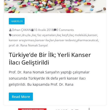
HABERLER
Orhan ÇAKAN
10 Aralık 2018
0 Comments
cancer
,
dru
,
ila.
,
ilaç faz aşamaları
,
ilaç keşfi
,
ilaç molekülü
,
kanser
,
kanser araştırması
,
kanser ilaçları
,
kanser tedavisi
,
pharmaceutical
,
prof. dr. Rana Nomak Sanyal
Türkiye’de Bir İlk; Yerli Kanser
İlacı Geliştirildi
Prof. Dr. Rana Nomak Sanyal’ın yaptığı çalışmalar
sonucunda Türkiye’de ilk defa yerli kanser ilacı
geliştirildi. Bu kapsamda Prof. Dr. Rana
Read More