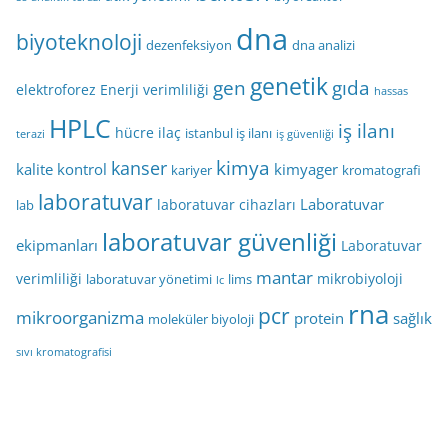
dna
biyoteknoloji
dezenfeksiyon
dna analizi
genetik
gen
gıda
elektroforez
Enerji verimliliği
hassas
HPLC
iş ilanı
hücre
ilaç
istanbul iş ilanı
terazi
iş güvenliği
kimya
kanser
kalite kontrol
kimyager
kariyer
kromatografi
laboratuvar
Laboratuvar
laboratuvar cihazları
lab
laboratuvar güvenliği
ekipmanları
Laboratuvar
mantar
verimliliği
mikrobiyoloji
laboratuvar yönetimi
lims
lc
rna
pcr
mikroorganizma
protein
sağlık
moleküler biyoloji
sıvı kromatografisi