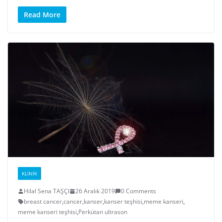
Read More
KLINIK
Hilal Sena TAŞÇI
26 Aralık 2019
0 Comments
breast cancer
,
cancer
,
kanser
,
kanser teşhisi
,
meme kanseri
,
meme kanseri teşhisi
,
Perkütan ultrason