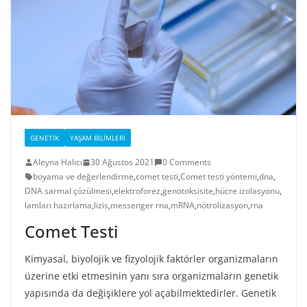
GENETIK
YAŞAM BILIMLERI
Aleyna Halıcı
30 Ağustos 2021
0 Comments
boyama ve değerlendirme
,
comet testi
,
Comet testi yöntemi
,
dna
,
DNA sarmal çözülmesi
,
elektroforez
,
genotoksisite
,
hücre izolasyonu
,
lamları hazırlama
,
lizis
,
messenger rna
,
mRNA
,
nötrolizasyon
,
rna
Comet Testi
Kimyasal, biyolojik ve fizyolojik faktörler organizmaların
üzerine etki etmesinin yanı sıra organizmaların genetik
yapısında da değişiklere yol açabilmektedirler. Genetik