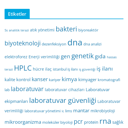
Etiketler
bakteri
atık yönetimi
biyoreaktör
5s
analitik terazi
dna
biyoteknoloji
dezenfeksiyon
dna analizi
genetik
gen
gıda
elektroforez
Enerji verimliliği
hassas
HPLC
iş ilanı
hücre
ilaç
istanbul iş ilanı
terazi
iş güvenliği
kimya
kanser
kalite kontrol
kimyager
kariyer
kromatografi
laboratuvar
Laboratuvar
laboratuvar cihazları
lab
laboratuvar güvenliği
ekipmanları
Laboratuvar
mantar
verimliliği
mikrobiyoloji
laboratuvar yönetimi
lims
lc
rna
pcr
mikroorganizma
protein
sağlık
moleküler biyoloji