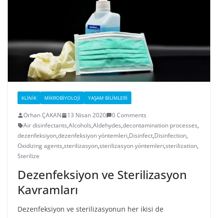
KLINIK
MIKROBIYOLOJI
YAŞAM BILIMLERI
Orhan ÇAKAN
13 Nisan 2020
0 Comments
Air disinfectants
,
Alcohols
,
Aldehydes
,
decontamination processes
,
dezenfeksiyon
,
dezenfeksiyon yöntemleri
,
Disinfect
,
Disinfection
,
Oxidizing agents
,
sterilizasyon
,
sterilizasyon yöntemleri
,
sterilization
,
Sterilize
Dezenfeksiyon ve Sterilizasyon
Kavramları
Dezenfeksiyon ve sterilizasyonun her ikisi de