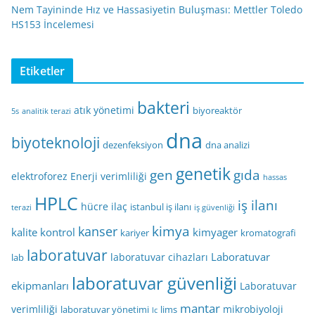
Nem Tayininde Hız ve Hassasiyetin Buluşması: Mettler Toledo
HS153 İncelemesi
Etiketler
bakteri
atık yönetimi
biyoreaktör
5s
analitik terazi
dna
biyoteknoloji
dezenfeksiyon
dna analizi
genetik
gen
gıda
elektroforez
Enerji verimliliği
hassas
HPLC
iş ilanı
hücre
ilaç
istanbul iş ilanı
terazi
iş güvenliği
kimya
kanser
kalite kontrol
kimyager
kariyer
kromatografi
laboratuvar
Laboratuvar
laboratuvar cihazları
lab
laboratuvar güvenliği
ekipmanları
Laboratuvar
mantar
verimliliği
mikrobiyoloji
laboratuvar yönetimi
lims
lc