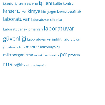
iş ilanı
kalite kontrol
istanbul iş ilanı
iş güvenliği
kimya
kanser
kimyager
kariyer
kromatografi
lab
laboratuvar
laboratuvar cihazları
laboratuvar
Laboratuvar ekipmanları
güvenliği
Laboratuvar verimliliği
laboratuvar
mantar
mikrobiyoloji
yönetimi
lims
lc
pcr
mikroorganizma
protein
moleküler biyoloji
rna
sağlık
sıvı kromatografisi