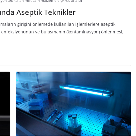
asyon
,
tek kullanımlık cam malzemeler
,
virüs analizi
ında Aseptik Teknikler
aların girişini önlemede kullanılan işlemlerlere aseptik
ma enfeksiyonunun ve bulaşmanın (kontaminasyon) önlenmesi,