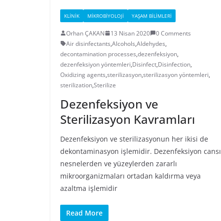
KLINIK
MIKROBIYOLOJI
YAŞAM BILIMLERI
Orhan ÇAKAN
13 Nisan 2020
0 Comments
Air disinfectants
,
Alcohols
,
Aldehydes
,
decontamination processes
,
dezenfeksiyon
,
dezenfeksiyon yöntemleri
,
Disinfect
,
Disinfection
,
Oxidizing agents
,
sterilizasyon
,
sterilizasyon yöntemleri
,
sterilization
,
Sterilize
Dezenfeksiyon ve
Sterilizasyon Kavramları
Dezenfeksiyon ve sterilizasyonun her ikisi de
dekontaminasyon işlemidir. Dezenfeksiyon cansı
nesnelerden ve yüzeylerden zararlı
mikroorganizmaları ortadan kaldırma veya
azaltma işlemidir
Read More