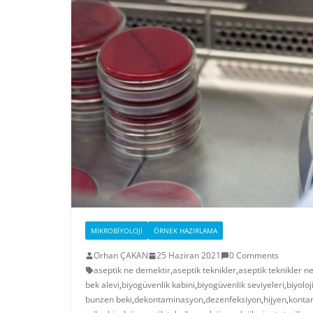
MIKROBIYOLOJI
ÖRNEK HAZIRLAMA
Orhan ÇAKAN
25 Haziran 2021
0 Comments
aseptik ne demektir
,
aseptik teknikler
,
aseptik teknikler ne
bek alevi
,
biyogüvenlik kabini
,
biyogüvenlik seviyeleri
,
biyoloj
bunzen beki
,
dekontaminasyon
,
dezenfeksiyon
,
hijyen
,
konta