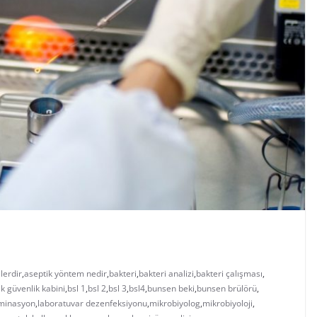
lerdir
,
aseptik yöntem nedir
,
bakteri
,
bakteri analizi
,
bakteri çalışması
,
ik güvenlik kabini
,
bsl 1
,
bsl 2
,
bsl 3
,
bsl4
,
bunsen beki
,
bunsen brülörü
,
minasyon
,
laboratuvar dezenfeksiyonu
,
mikrobiyolog
,
mikrobiyoloji
,