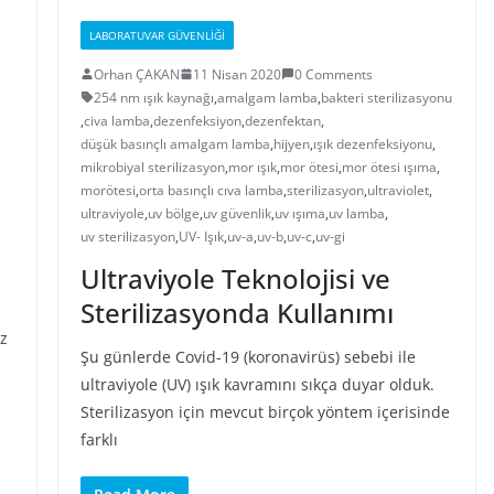
LABORATUVAR GÜVENLIĞI
Orhan ÇAKAN
11 Nisan 2020
0 Comments
254 nm ışık kaynağı
,
amalgam lamba
,
bakteri sterilizasyonu
,
civa lamba
,
dezenfeksiyon
,
dezenfektan
,
düşük basınçlı amalgam lamba
,
hijyen
,
ışık dezenfeksiyonu
,
mikrobiyal sterilizasyon
,
mor ışık
,
mor ötesi
,
mor ötesi ışıma
,
morötesi
,
orta basınçlı cıva lamba
,
sterilizasyon
,
ultraviolet
,
ultraviyole
,
uv bölge
,
uv güvenlik
,
uv ışıma
,
uv lamba
,
uv sterilizasyon
,
UV- Işık
,
uv-a
,
uv-b
,
uv-c
,
uv-gi
Ultraviyole Teknolojisi ve
Sterilizasyonda Kullanımı
z
Şu günlerde Covid-19 (koronavirüs) sebebi ile
ultraviyole (UV) ışık kavramını sıkça duyar olduk.
Sterilizasyon için mevcut birçok yöntem içerisinde
farklı