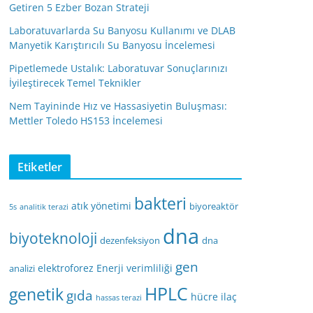
Getiren 5 Ezber Bozan Strateji
Laboratuvarlarda Su Banyosu Kullanımı ve DLAB
Manyetik Karıştırıcılı Su Banyosu İncelemesi
Pipetlemede Ustalık: Laboratuvar Sonuçlarınızı
İyileştirecek Temel Teknikler
Nem Tayininde Hız ve Hassasiyetin Buluşması:
Mettler Toledo HS153 İncelemesi
Etiketler
bakteri
atık yönetimi
biyoreaktör
5s
analitik terazi
dna
biyoteknoloji
dezenfeksiyon
dna
gen
elektroforez
Enerji verimliliği
analizi
HPLC
genetik
gıda
hücre
ilaç
hassas terazi