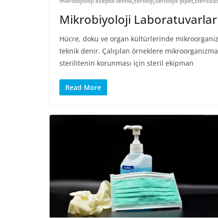
mikrobiyoloji aseptik teknik
,
seroloji
,
serolojik pipet
,
steriliz
Mikrobiyoloji Laboratuvarlar
Hücre, doku ve organ kültürlerinde mikroorganizm
teknik denir. Çalışılan örneklere mikroorganiz
sterilitenin korunması için steril ekipman
Read More