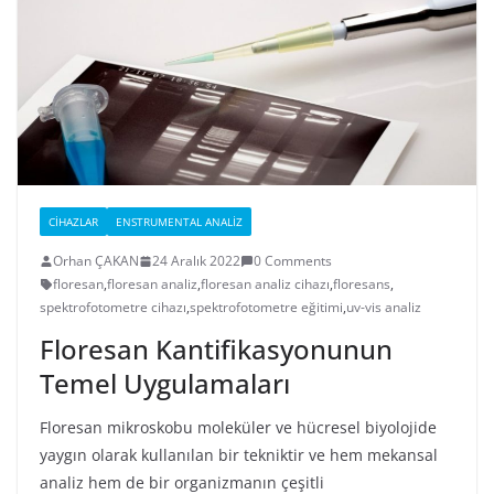
CIHAZLAR
ENSTRUMENTAL ANALIZ
Orhan ÇAKAN
24 Aralık 2022
0 Comments
floresan
,
floresan analiz
,
floresan analiz cihazı
,
floresans
,
spektrofotometre cihazı
,
spektrofotometre eğitimi
,
uv-vis analiz
Floresan Kantifikasyonunun
Temel Uygulamaları
Floresan mikroskobu moleküler ve hücresel biyolojide
yaygın olarak kullanılan bir tekniktir ve hem mekansal
analiz hem de bir organizmanın çeşitli