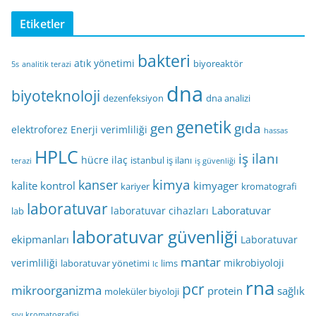
Etiketler
bakteri
atık yönetimi
biyoreaktör
5s
analitik terazi
dna
biyoteknoloji
dezenfeksiyon
dna analizi
genetik
gen
gıda
elektroforez
Enerji verimliliği
hassas
HPLC
iş ilanı
hücre
ilaç
istanbul iş ilanı
terazi
iş güvenliği
kimya
kanser
kalite kontrol
kimyager
kariyer
kromatografi
laboratuvar
Laboratuvar
laboratuvar cihazları
lab
laboratuvar güvenliği
ekipmanları
Laboratuvar
mantar
verimliliği
mikrobiyoloji
laboratuvar yönetimi
lims
lc
rna
pcr
mikroorganizma
protein
sağlık
moleküler biyoloji
sıvı kromatografisi