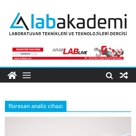
Skip
to
content
floresan analiz cihazı