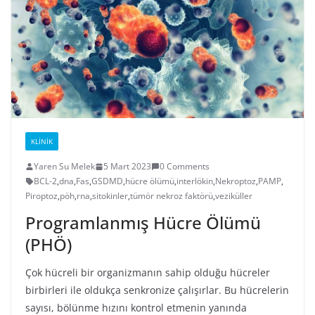
KLINIK
Yaren Su Melek
5 Mart 2023
0 Comments
BCL-2
,
dna
,
Fas
,
GSDMD
,
hücre ölümü
,
interlökin
,
Nekroptoz
,
PAMP
,
Piroptoz
,
pöh
,
rna
,
sitokinler
,
tümör nekroz faktörü
,
veziküller
Programlanmış Hücre Ölümü
(PHÖ)
Çok hücreli bir organizmanın sahip olduğu hücreler
birbirleri ile oldukça senkronize çalışırlar. Bu hücrelerin
sayısı, bölünme hızını kontrol etmenin yanında