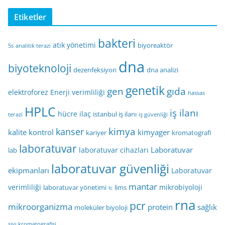
Etiketler
bakteri
atık yönetimi
biyoreaktör
5s
analitik terazi
dna
biyoteknoloji
dezenfeksiyon
dna analizi
genetik
gen
gıda
elektroforez
Enerji verimliliği
hassas
HPLC
iş ilanı
hücre
ilaç
istanbul iş ilanı
terazi
iş güvenliği
kimya
kanser
kalite kontrol
kimyager
kariyer
kromatografi
laboratuvar
Laboratuvar
laboratuvar cihazları
lab
laboratuvar güvenliği
ekipmanları
Laboratuvar
mantar
verimliliği
mikrobiyoloji
laboratuvar yönetimi
lims
lc
rna
pcr
mikroorganizma
protein
sağlık
moleküler biyoloji
sıvı kromatografisi