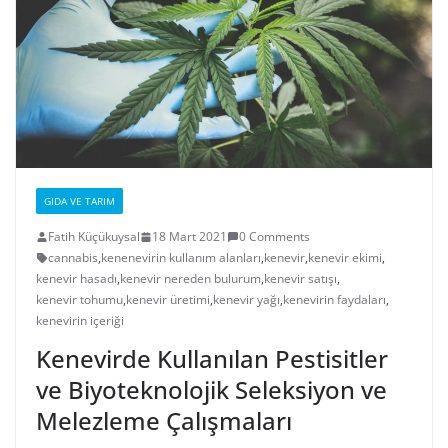
GIDA VE TARIM
Fatih Küçükuysal
18 Mart 2021
0 Comments
cannabis
,
kenenevirin kullanım alanları
,
kenevir
,
kenevir ekimi
,
kenevir hasadı
,
kenevir nereden bulurum
,
kenevir satışı
,
kenevir tohumu
,
kenevir üretimi
,
kenevir yağı
,
kenevirin faydaları
,
kenevirin içeriği
Kenevirde Kullanılan Pestisitler
ve Biyoteknolojik Seleksiyon ve
Melezleme Çalışmaları