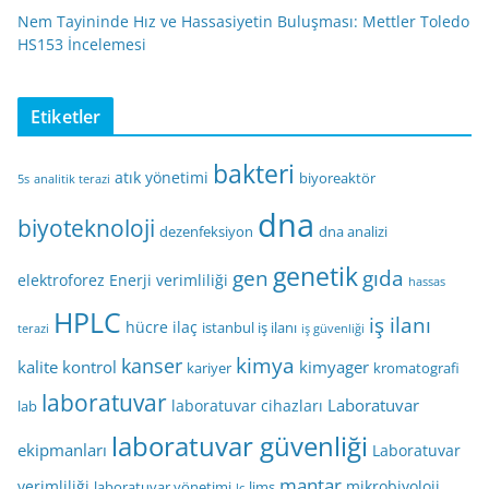
Nem Tayininde Hız ve Hassasiyetin Buluşması: Mettler Toledo
HS153 İncelemesi
Etiketler
bakteri
atık yönetimi
biyoreaktör
5s
analitik terazi
dna
biyoteknoloji
dezenfeksiyon
dna analizi
genetik
gen
gıda
elektroforez
Enerji verimliliği
hassas
HPLC
iş ilanı
hücre
ilaç
istanbul iş ilanı
terazi
iş güvenliği
kimya
kanser
kalite kontrol
kimyager
kariyer
kromatografi
laboratuvar
Laboratuvar
laboratuvar cihazları
lab
laboratuvar güvenliği
ekipmanları
Laboratuvar
mantar
verimliliği
mikrobiyoloji
laboratuvar yönetimi
lims
lc