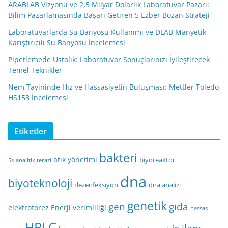
ARABLAB Vizyonu ve 2,5 Milyar Dolarlık Laboratuvar Pazarı:
Bilim Pazarlamasında Başarı Getiren 5 Ezber Bozan Strateji
Laboratuvarlarda Su Banyosu Kullanımı ve DLAB Manyetik
Karıştırıcılı Su Banyosu İncelemesi
Pipetlemede Ustalık: Laboratuvar Sonuçlarınızı İyileştirecek
Temel Teknikler
Nem Tayininde Hız ve Hassasiyetin Buluşması: Mettler Toledo
HS153 İncelemesi
Etiketler
bakteri
atık yönetimi
biyoreaktör
5s
analitik terazi
dna
biyoteknoloji
dezenfeksiyon
dna analizi
genetik
gen
gıda
elektroforez
Enerji verimliliği
hassas
HPLC