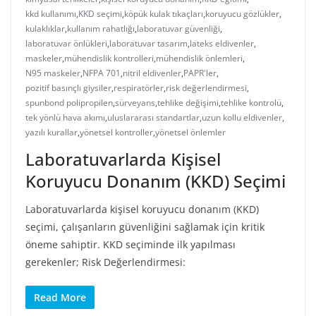
kkd kullanımı
,
KKD seçimi
,
köpük kulak tıkaçları
,
koruyucu gözlükler
,
kulaklıklar
,
kullanım rahatlığı
,
laboratuvar güvenliği
,
laboratuvar önlükleri
,
laboratuvar tasarım
,
lateks eldivenler
,
maskeler
,
mühendislik kontrolleri
,
mühendislik önlemleri
,
N95 maskeler
,
NFPA 701
,
nitril eldivenler
,
PAPR'ler
,
pozitif basınçlı giysiler
,
respiratörler
,
risk değerlendirmesi
,
spunbond polipropilen
,
sürveyans
,
tehlike değişimi
,
tehlike kontrolü
,
tek yönlü hava akımı
,
uluslararası standartlar
,
uzun kollu eldivenler
,
yazılı kurallar
,
yönetsel kontroller
,
yönetsel önlemler
Laboratuvarlarda Kişisel
Koruyucu Donanım (KKD) Seçimi
Laboratuvarlarda kişisel koruyucu donanım (KKD)
seçimi, çalışanların güvenliğini sağlamak için kritik
öneme sahiptir. KKD seçiminde ilk yapılması
gerekenler; Risk Değerlendirmesi:
Read More