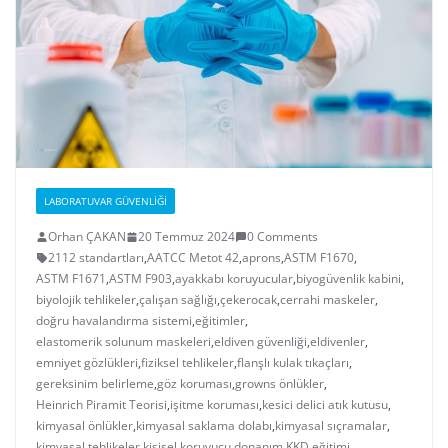
LABORATUVAR GÜVENLIĞI
Orhan ÇAKAN
20 Temmuz 2024
0 Comments
2112 standartları
,
AATCC Metot 42
,
aprons
,
ASTM F1670
,
ASTM F1671
,
ASTM F903
,
ayakkabı koruyucular
,
biyogüvenlik kabini
,
biyolojik tehlikeler
,
çalışan sağlığı
,
çekerocak
,
cerrahi maskeler
,
doğru havalandırma sistemi
,
eğitimler
,
elastomerik solunum maskeleri
,
eldiven güvenliği
,
eldivenler
,
emniyet gözlükleri
,
fiziksel tehlikeler
,
flanşlı kulak tıkaçları
,
gereksinim belirleme
,
göz koruması
,
growns önlükler
,
Heinrich Piramit Teorisi
,
işitme koruması
,
kesici delici atık kutusu
,
kimyasal önlükler
,
kimyasal saklama dolabı
,
kimyasal sıçramalar
,
kimyasal tehlikeler
,
kişisel koruyucu donanım
,
KKD eğitimi
,