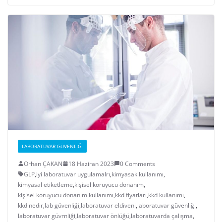
LABORATUVAR GÜVENLIĞI
Orhan ÇAKAN
18 Haziran 2023
0 Comments
GLP
,
iyi laboratuvar uygulamalrı
,
kimyasak kullanımı
,
kimyasal etiketleme
,
kişisel koruyucu donanım
,
kişisel koruyucu donanım kullanımı
,
kkd fiyatları
,
kkd kullanımı
,
kkd nedir
,
lab güvenliği
,
laboratuvar eldiveni
,
laboratuvar güvenliği
,
laboratuvar güvrnliği
,
laboratuvar önlüğü
,
laboratuvarda çalışma
,