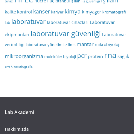
iş ilanı
hücre
ilaç
istanbul iş ilanı
terazi
iş güvenliği
kimya
kanser
kalite kontrol
kimyager
kariyer
kromatografi
laboratuvar
Laboratuvar
laboratuvar cihazları
lab
laboratuvar güvenliği
ekipmanları
Laboratuvar
mantar
verimliliği
mikrobiyoloji
laboratuvar yönetimi
lims
lc
rna
pcr
mikroorganizma
protein
sağlık
moleküler biyoloji
sıvı kromatografisi
Lab Akademi
Hakkımızda