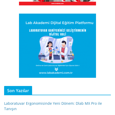
Son Yazılar
Laboratuvar Ergonomisinde Yeni Dönem: Dlab MX Pro ile
Tanışın