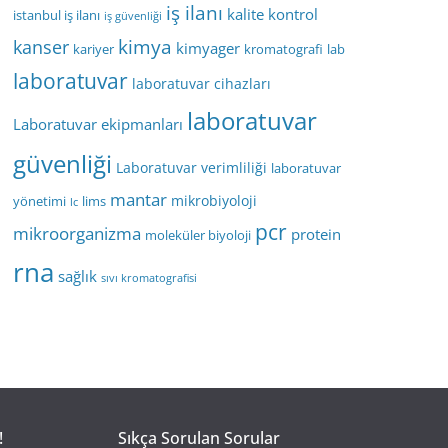
iş ilanı
kalite kontrol
istanbul iş ilanı
iş güvenliği
kimya
kanser
kimyager
kariyer
kromatografi
lab
laboratuvar
laboratuvar cihazları
laboratuvar
Laboratuvar ekipmanları
güvenliği
Laboratuvar verimliliği
laboratuvar
mantar
mikrobiyoloji
yönetimi
lims
lc
pcr
mikroorganizma
protein
moleküler biyoloji
rna
sağlık
sıvı kromatografisi
!
Sıkça Sorulan Sorular