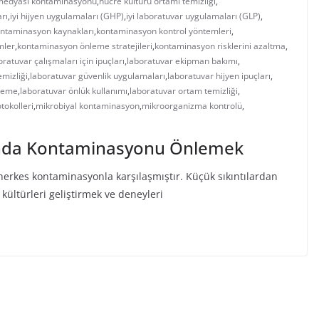
 medyası kontaminasyonu
,
hücre kültürü ortamı temizliği
,
arı
,
iyi hijyen uygulamaları (GHP)
,
iyi laboratuvar uygulamaları (GLP)
,
ntaminasyon kaynakları
,
kontaminasyon kontrol yöntemleri
,
mler
,
kontaminasyon önleme stratejileri
,
kontaminasyon risklerini azaltma
,
oratuvar çalışmaları için ipuçları
,
laboratuvar ekipman bakımı
,
mizliği
,
laboratuvar güvenlik uygulamaları
,
laboratuvar hijyen ipuçları
,
nleme
,
laboratuvar önlük kullanımı
,
laboratuvar ortam temizliği
,
tokolleri
,
mikrobiyal kontaminasyon
,
mikroorganizma kontrolü
,
ında Kontaminasyonu Önlemek
herkes kontaminasyonla karşılaşmıştır. Küçük sıkıntılardan
ültürleri geliştirmek ve deneyleri