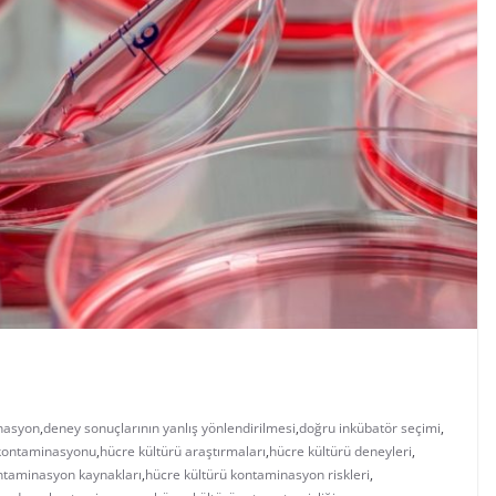
inasyon
,
deney sonuçlarının yanlış yönlendirilmesi
,
doğru inkübatör seçimi
,
 kontaminasyonu
,
hücre kültürü araştırmaları
,
hücre kültürü deneyleri
,
ntaminasyon kaynakları
,
hücre kültürü kontaminasyon riskleri
,