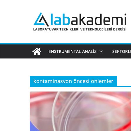
Skip
to
content
ENSTRUMENTAL ANALIZ
SEKTÖRL
kontaminasyon öncesi önlemler