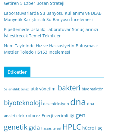
Getiren 5 Ezber Bozan Strateji
Laboratuvarlarda Su Banyosu Kullanımı ve DLAB
Manyetik Karıştırıcılı Su Banyosu İncelemesi
Pipetlemede Ustalık: Laboratuvar Sonuçlarınızı
İyileştirecek Temel Teknikler
Nem Tayininde Hız ve Hassasiyetin Buluşması:
Mettler Toledo HS153 İncelemesi
Etiketler
bakteri
atık yönetimi
biyoreaktör
5s
analitik terazi
dna
biyoteknoloji
dezenfeksiyon
dna
gen
elektroforez
Enerji verimliliği
analizi
HPLC
genetik
gıda
hücre
ilaç
hassas terazi