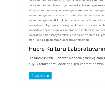
hücre kültürü laboratuvarı kontaminasyonu
,
hücre kültürü
hücre kültürü sterilizasyon yöntemleri
,
iyi hijyen uygulamal
kimyasal kontaminasyon önleme
,
kontaminasyon izleme
,
ko
kontaminasyon öncesi hazırlık
,
kontaminasyon öncesi önle
kontaminasyonun etkileri
,
kontaminasyonun önlenmesi
,
lab
laboratuvar ekipman sterilizasyonu
,
laboratuvar ekipman te
laboratuvar hijyen kuralları
,
laboratuvar kontaminasyon ö
laboratuvar sterilizasyon teknikleri
,
laboratuvar temizlik pro
steril kültür kapları
,
temiz laboratuvar ekipmanı
Hücre Kültürü Laboratuvar
Bir hücre kültürü laboratuvarında çalışmış olan 
büyük felaketlere kadar değişen kontaminasyon, k
Read More