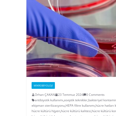
MIKROBIYOLOJI
Orhan ÇAKAN
23 Temmuz 2024
0 Comments
antibiyotik kullanımı
,
aseptik teknikler
,
bakteriyel kontam
ekipman sterilizasyonu
,
HEPA filtre kullanımı
,
hücre hatları
hücre kültürü hijyen
,
hücre kültürü kalitesi
,
hücre kültürü ko