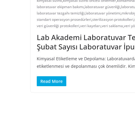
kimyasal sızıntı
,
kimyasal sızıntı öncesi önlemler
,
kontaminas
laboratuvar ekipman bakımı
,
laboratuvar güvenliği
,
laboratu
laboratuvar tezgahı temizliği
,
laboratuvar yönetimi
,
mikrobiy
standart operasyon prosedürleri
,
sterilizasyon protokolleri
,
veri güvenliği protokolleri
,
veri kayıtları
,
veri saklama
,
veri y
Lab Akademi Laboratuvar Tekn
Şubat Sayısı Laboratuvar İpu
Kimyasal Etiketleme ve Depolama: Laboratuvarda 
etiketlenmesi ve depolanması çok önemlidir. Kimy
Read More