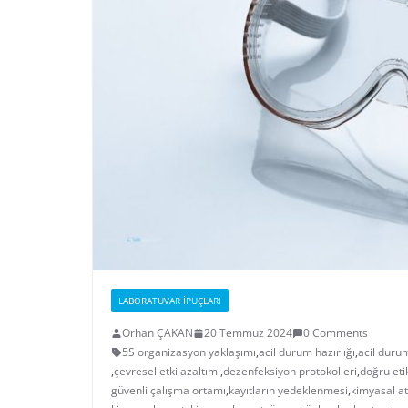
LABORATUVAR İPUÇLARI
Orhan ÇAKAN
20 Temmuz 2024
0 Comments
5S organizasyon yaklaşımı
,
acil durum hazırlığı
,
acil durum
,
çevresel etki azaltımı
,
dezenfeksiyon protokolleri
,
doğru et
güvenli çalışma ortamı
,
kayıtların yedeklenmesi
,
kimyasal at