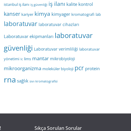
iş ilanı
kalite kontrol
istanbul iş ilanı
iş güvenliği
kimya
kanser
kimyager
kariyer
kromatografi
lab
laboratuvar
laboratuvar cihazları
laboratuvar
Laboratuvar ekipmanları
güvenliği
Laboratuvar verimliliği
laboratuvar
mantar
mikrobiyoloji
yönetimi
lims
lc
pcr
mikroorganizma
protein
moleküler biyoloji
rna
sağlık
sıvı kromatografisi
!
Sıkça Sorulan Sorular