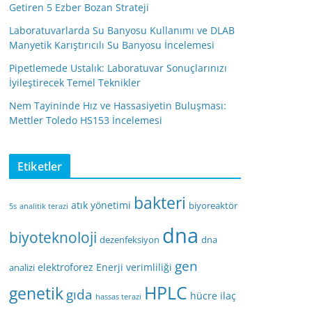
Getiren 5 Ezber Bozan Strateji
Laboratuvarlarda Su Banyosu Kullanımı ve DLAB
Manyetik Karıştırıcılı Su Banyosu İncelemesi
Pipetlemede Ustalık: Laboratuvar Sonuçlarınızı
İyileştirecek Temel Teknikler
Nem Tayininde Hız ve Hassasiyetin Buluşması:
Mettler Toledo HS153 İncelemesi
Etiketler
bakteri
atık yönetimi
biyoreaktör
5s
analitik terazi
dna
biyoteknoloji
dezenfeksiyon
dna
gen
elektroforez
Enerji verimliliği
analizi
HPLC
genetik
gıda
hücre
ilaç
hassas terazi