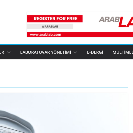
ER
LABORATUVAR YÖNETIMI
E-DERGI
MULTIME