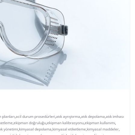
 planları
,
acil durum prosedürleri
,
atık ayrıştırma
,
atık depolama
,
atık imhası
iketleme
,
ekipman doğruluğu
,
ekipman kalibrasyonu
,
ekipman kullanımı
,
ık yönetimi
,
kimyasal depolama
,
kimyasal etiketleme
,
kimyasal maddeler
,