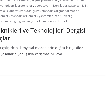
yon riski
,
laboratuvar çalışma prosedürleri
,
laboratuvar düzeni
,
var güvenlik protokolleri
,
laboratuvar hijyeni
,
laboratuvar temizlik
,
olojik laboratuvar
,
SOP uyumu
,
standart çalışma talimatları
,
temizlik standartları
,
temizlik yöntemleri
,
Veri Güvenliği
,
önetimi
,
yangın güvenliği
,
zehirlenme öncesi tedbirler
ikleri ve Teknolojileri Dergisi
çları
çalışırken, kimyasal maddelerin doğru bir şekilde
asalların yanlışlıkla karışmasını veya