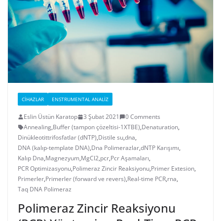
CIHAZLAR
ENSTRUMENTAL ANALIZ
Eslin Üstün Karatop
3 Şubat 2021
0 Comments
Annealing
,
Buffer (tampon çözeltisi-1XTBE)
,
Denaturation
,
Dinükleotittrifosfatlar (dNTP)
,
Distile su
,
dna
,
DNA (kalıp-template DNA)
,
Dna Polimerazlar
,
dNTP Karışımı
,
Kalıp Dna
,
Magnezyum
,
MgCl2
,
pcr
,
Pcr Aşamaları
,
PCR Optimizasyonu
,
Polimeraz Zincir Reaksiyonu
,
Primer Extesion
,
Primerler
,
Primerler (forward ve revers)
,
Real-time PCR
,
rna
,
Taq DNA Polimeraz
Polimeraz Zincir Reaksiyonu