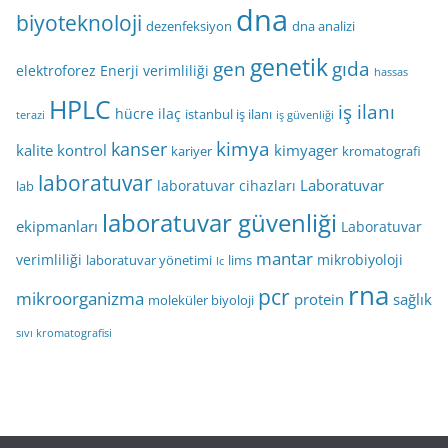
dna
biyoteknoloji
dezenfeksiyon
dna analizi
genetik
gen
gıda
elektroforez
Enerji verimliliği
hassas
HPLC
iş ilanı
hücre
ilaç
istanbul iş ilanı
terazi
iş güvenliği
kimya
kanser
kalite kontrol
kimyager
kariyer
kromatografi
laboratuvar
Laboratuvar
laboratuvar cihazları
lab
laboratuvar güvenliği
ekipmanları
Laboratuvar
mantar
verimliliği
mikrobiyoloji
laboratuvar yönetimi
lims
lc
rna
pcr
mikroorganizma
protein
sağlık
moleküler biyoloji
sıvı kromatografisi