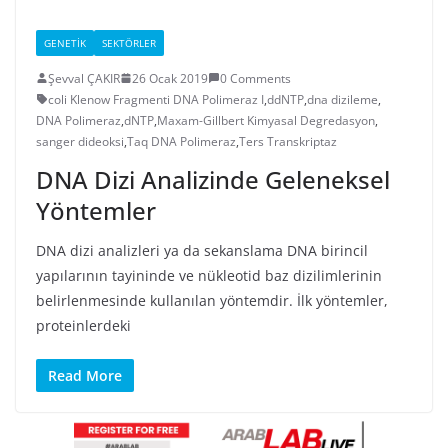
GENETIK
SEKTÖRLER
Şevval ÇAKIR
26 Ocak 2019
0 Comments
coli Klenow Fragmenti DNA Polimeraz I
,
ddNTP
,
dna dizileme
,
DNA Polimeraz
,
dNTP
,
Maxam-Gillbert Kimyasal Degredasyon
,
sanger dideoksi
,
Taq DNA Polimeraz
,
Ters Transkriptaz
DNA Dizi Analizinde Geleneksel
Yöntemler
DNA dizi analizleri ya da sekanslama DNA birincil
yapılarının tayininde ve nükleotid baz dizilimlerinin
belirlenmesinde kullanılan yöntemdir. İlk yöntemler,
proteinlerdeki
Read More