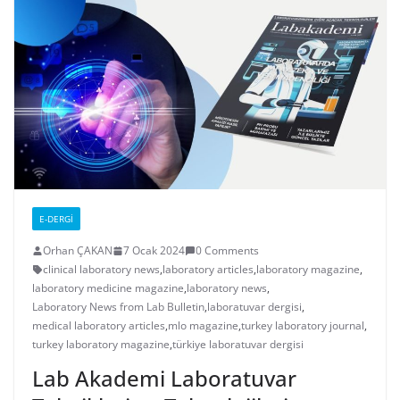
E-DERGI
Orhan ÇAKAN
7 Ocak 2024
0 Comments
clinical laboratory news
,
laboratory articles
,
laboratory magazine
,
laboratory medicine magazine
,
laboratory news
,
Laboratory News from Lab Bulletin
,
laboratuvar dergisi
,
medical laboratory articles
,
mlo magazine
,
turkey laboratory journal
,
turkey laboratory magazine
,
türkiye laboratuvar dergisi
Lab Akademi Laboratuvar