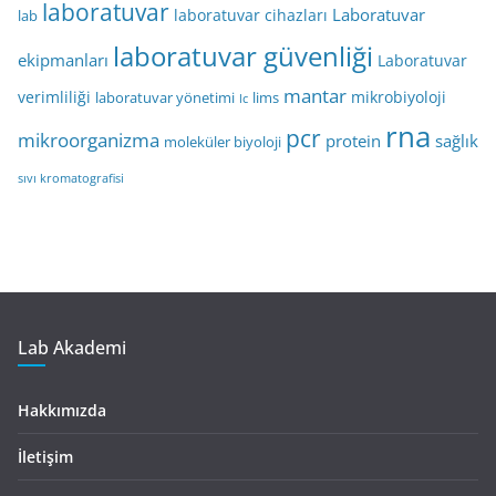
laboratuvar
Laboratuvar
laboratuvar cihazları
lab
laboratuvar güvenliği
ekipmanları
Laboratuvar
mantar
verimliliği
mikrobiyoloji
laboratuvar yönetimi
lims
lc
rna
pcr
mikroorganizma
protein
sağlık
moleküler biyoloji
sıvı kromatografisi
Lab Akademi
Hakkımızda
İletişim