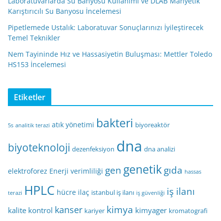
Laboratuvarlarda Su Banyosu Kullanımı ve DLAB Manyetik
Karıştırıcılı Su Banyosu İncelemesi
Pipetlemede Ustalık: Laboratuvar Sonuçlarınızı İyileştirecek
Temel Teknikler
Nem Tayininde Hız ve Hassasiyetin Buluşması: Mettler Toledo
HS153 İncelemesi
Etiketler
bakteri
atık yönetimi
biyoreaktör
5s
analitik terazi
dna
biyoteknoloji
dezenfeksiyon
dna analizi
genetik
gen
gıda
elektroforez
Enerji verimliliği
hassas
HPLC
iş ilanı
hücre
ilaç
istanbul iş ilanı
terazi
iş güvenliği
kimya
kanser
kalite kontrol
kimyager
kariyer
kromatografi