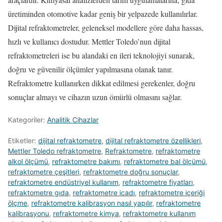
üretiminden otomotive kadar geniş bir yelpazede kullanılırlar.
Dijital refraktometreler, geleneksel modellere göre daha hassas,
hızlı ve kullanıcı dostudur. Mettler Toledo’nun dijital
refraktometreleri ise bu alandaki en ileri teknolojiyi sunarak,
doğru ve güvenilir ölçümler yapılmasına olanak tanır.
Refraktometre kullanırken dikkat edilmesi gerekenler, doğru
sonuçlar almayı ve cihazın uzun ömürlü olmasını sağlar.
Kategoriler:
Analitik Cihazlar
Etiketler:
dijital refraktometre
,
dijital refraktometre özellikleri
,
Mettler Toledo refraktometre
,
Refraktometre
,
refraktometre
alkol ölçümü
,
refraktometre bakımı
,
refraktometre bal ölçümü
,
refraktometre çeşitleri
,
refraktometre doğru sonuçlar
,
refraktometre endüstriyel kullanım
,
refraktometre fiyatları
,
refraktometre gıda
,
refraktometre icadı
,
refraktometre içeriği
ölçme
,
refraktometre kalibrasyon nasıl yapılır
,
refraktometre
kalibrasyonu
,
refraktometre kimya
,
refraktometre kullanım