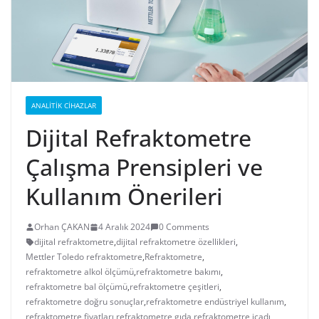
ANALITIK CIHAZLAR
Dijital Refraktometre
Çalışma Prensipleri ve
Kullanım Önerileri
Orhan ÇAKAN
4 Aralık 2024
0 Comments
dijital refraktometre
,
dijital refraktometre özellikleri
,
Mettler Toledo refraktometre
,
Refraktometre
,
refraktometre alkol ölçümü
,
refraktometre bakımı
,
refraktometre bal ölçümü
,
refraktometre çeşitleri
,
refraktometre doğru sonuçlar
,
refraktometre endüstriyel kullanım
,
refraktometre fiyatları
,
refraktometre gıda
,
refraktometre icadı
,