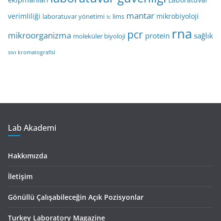
mantar
verimliliği
mikrobiyoloji
laboratuvar yönetimi
lims
lc
rna
pcr
mikroorganizma
protein
sağlık
moleküler biyoloji
sıvı kromatografisi
Lab Akademi
Hakkımızda
İletişim
Gönüllü Çalışabileceğin Açık Pozisyonlar
Turkey Laboratory Magazine