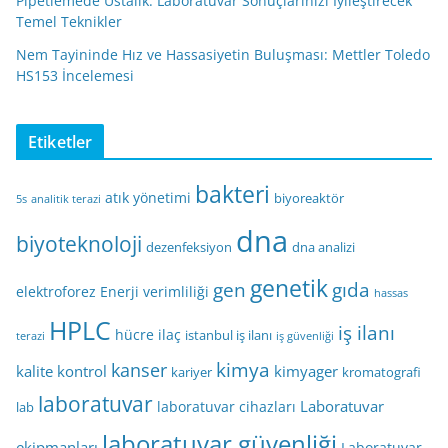
Pipetlemede Ustalık: Laboratuvar Sonuçlarınızı İyileştirecek
Temel Teknikler
Nem Tayininde Hız ve Hassasiyetin Buluşması: Mettler Toledo
HS153 İncelemesi
Etiketler
bakteri
atık yönetimi
biyoreaktör
5s
analitik terazi
dna
biyoteknoloji
dezenfeksiyon
dna analizi
genetik
gen
gıda
elektroforez
Enerji verimliliği
hassas
HPLC
iş ilanı
hücre
ilaç
istanbul iş ilanı
terazi
iş güvenliği
kimya
kanser
kalite kontrol
kimyager
kariyer
kromatografi
laboratuvar
Laboratuvar
laboratuvar cihazları
lab
laboratuvar güvenliği
ekipmanları
Laboratuvar