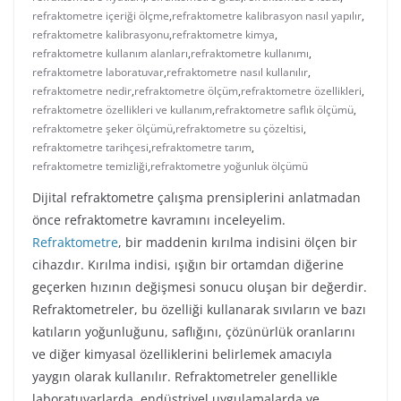
refraktometre içeriği ölçme
,
refraktometre kalibrasyon nasıl yapılır
,
refraktometre kalibrasyonu
,
refraktometre kimya
,
refraktometre kullanım alanları
,
refraktometre kullanımı
,
refraktometre laboratuvar
,
refraktometre nasıl kullanılır
,
refraktometre nedir
,
refraktometre ölçüm
,
refraktometre özellikleri
,
refraktometre özellikleri ve kullanım
,
refraktometre saflık ölçümü
,
refraktometre şeker ölçümü
,
refraktometre su çözeltisi
,
refraktometre tarihçesi
,
refraktometre tarım
,
refraktometre temizliği
,
refraktometre yoğunluk ölçümü
Dijital refraktometre çalışma prensiplerini anlatmadan
önce refraktometre kavramını inceleyelim.
Refraktometre
, bir maddenin kırılma indisini ölçen bir
cihazdır. Kırılma indisi, ışığın bir ortamdan diğerine
geçerken hızının değişmesi sonucu oluşan bir değerdir.
Refraktometreler, bu özelliği kullanarak sıvıların ve bazı
katıların yoğunluğunu, saflığını, çözünürlük oranlarını
ve diğer kimyasal özelliklerini belirlemek amacıyla
yaygın olarak kullanılır. Refraktometreler genellikle
laboratuvarlarda, endüstriyel uygulamalarda ve