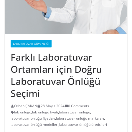
LABORATUVAR GÜVENLIĞI
Farklı Laboratuvar
Ortamları için Doğru
Laboratuvar Önlüğü
Seçimi
Orhan ÇAKAN
28 Mayıs 2024
0 Comments
lab önlüğü
,
lab önlüğü fiyatı
,
laboratuvar önlüğü
,
laboratuvar önlüğü fiyatları
,
laboratuvar önlüğü markaları
,
laboratuvar önlüğü modelleri
,
laboratuvar önlüğü üreticileri