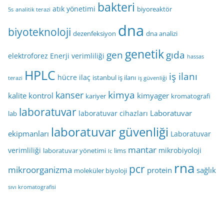
bakteri
atık yönetimi
biyoreaktör
5s
analitik terazi
dna
biyoteknoloji
dezenfeksiyon
dna analizi
genetik
gen
gıda
elektroforez
Enerji verimliliği
hassas
HPLC
iş ilanı
hücre
ilaç
istanbul iş ilanı
terazi
iş güvenliği
kimya
kanser
kalite kontrol
kimyager
kariyer
kromatografi
laboratuvar
Laboratuvar
laboratuvar cihazları
lab
laboratuvar güvenliği
ekipmanları
Laboratuvar
mantar
verimliliği
mikrobiyoloji
laboratuvar yönetimi
lims
lc
rna
pcr
mikroorganizma
protein
sağlık
moleküler biyoloji
sıvı kromatografisi