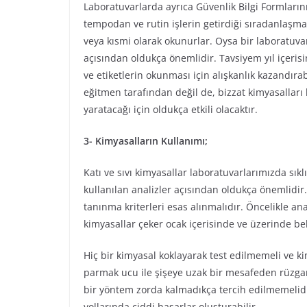
Laboratuvarlarda ayrıca Güvenlik Bilgi Formların
tempodan ve rutin işlerin getirdiği sıradanlaş
veya kısmi olarak okunurlar. Oysa bir laboratuva
açısından oldukça önemlidir. Tavsiyem yıl içerisi
ve etiketlerin okunması için alışkanlık kazandıra
eğitmen tarafından değil de, bizzat kimyasalları 
yaratacağı için oldukça etkili olacaktır.
3- Kimyasalların Kullanımı;
Katı ve sıvı kimyasallar laboratuvarlarımızda sıkl
kullanılan analizler açısından oldukça önemlidir.
tanınma kriterleri esas alınmalıdır. Öncelikle ana
kimyasallar çeker ocak içerisinde ve üzerinde bel
Hiç bir kimyasal koklayarak test edilmemeli ve ki
parmak ucu ile şişeye uzak bir mesafeden rüzgarla
bir yöntem zorda kalmadıkça tercih edilmemelidi
yollarında ciddi hasarlar oluşturabilir.