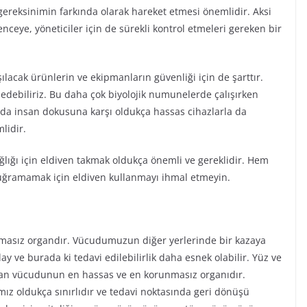
gereksinimin farkında olarak hareket etmesi önemlidir. Aksi
enceye, yöneticiler için de sürekli kontrol etmeleri gereken bir
şılacak ürünlerin ve ekipmanların güvenliği için de şarttır.
 edebiliriz. Bu daha çok biyolojik numunelerde çalışırken
da insan dokusuna karşı oldukça hassas cihazlarla da
lidir.
ğlığı için eldiven takmak oldukça önemli ve gereklidir. Hem
 uğramamak için eldiven kullanmayı ihmal etmeyin.
masız organdır. Vücudumuzun diğer yerlerinde bir kazaya
ve burada ki tedavi edilebilirlik daha esnek olabilir. Yüz ve
an vücudunun en hassas ve en korunmasız organıdır.
z oldukça sınırlıdır ve tedavi noktasında geri dönüşü