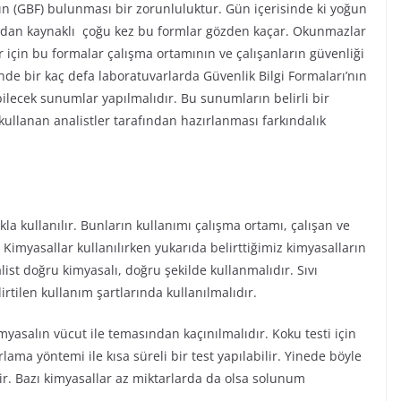
ın (GBF) bulunması bir zorunluluktur. Gün içerisinde ki yoğun
madan kaynaklı çoğu kez bu formlar gözden kaçar. Okunmazlar
r için bu formalar çalışma ortamının ve çalışanların güvenliği
nde bir kaç defa laboratuvarlarda Güvenlik Bilgi Formaları’nın
bilecek sunumlar yapılmalıdır. Bu sunumların belirli bir
kullanan analistler tarafından hazırlanması farkındalık
ıkla kullanılır. Bunların kullanımı çalışma ortamı, çalışan ve
 Kimyasallar kullanılırken yukarıda belirttiğimiz kimyasalların
list doğru kimyasalı, doğru şekilde kullanmalıdır. Sıvı
irtilen kullanım şartlarında kullanılmalıdır.
myasalın vücut ile temasından kaçınılmalıdır. Koku testi için
ma yöntemi ile kısa süreli bir test yapılabilir. Yinede böyle
r. Bazı kimyasallar az miktarlarda da olsa solunum