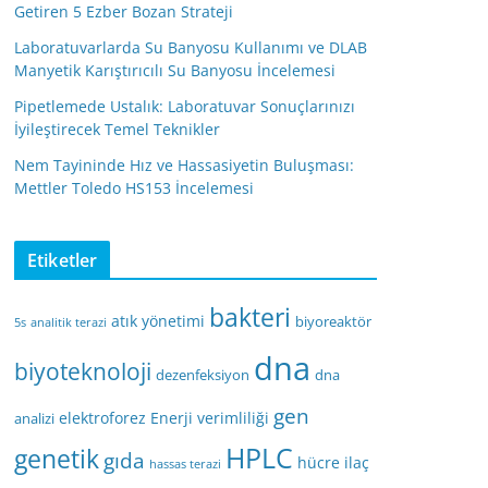
Getiren 5 Ezber Bozan Strateji
Laboratuvarlarda Su Banyosu Kullanımı ve DLAB
Manyetik Karıştırıcılı Su Banyosu İncelemesi
Pipetlemede Ustalık: Laboratuvar Sonuçlarınızı
İyileştirecek Temel Teknikler
Nem Tayininde Hız ve Hassasiyetin Buluşması:
Mettler Toledo HS153 İncelemesi
Etiketler
bakteri
atık yönetimi
biyoreaktör
5s
analitik terazi
dna
biyoteknoloji
dezenfeksiyon
dna
gen
elektroforez
Enerji verimliliği
analizi
HPLC
genetik
gıda
hücre
ilaç
hassas terazi