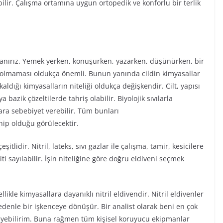
ilir. Çalışma ortamına uygun ortopedik ve konforlu bir terlik
ullanırız. Yemek yerken, konuşurken, yazarken, düşünürken, bir
olmaması oldukça önemli. Bunun yanında cildin kimyasallar
aldığı kimyasalların niteliği oldukça değişkendir. Cilt, yapısı
 bazik çözeltilerde tahriş olabilir. Biyolojik sıvılarla
ara sebebiyet verebilir. Tüm bunları
ip olduğu görülecektir.
itlidir. Nitril, lateks, sıvı gazlar ile çalışma, tamir, kesicilere
ti sayılabilir. İşin niteliğine göre doğru eldiveni seçmek
ikle kimyasallara dayanıklı nitril eldivendir. Nitril eldivenler
denle bir işkenceye dönüşür. Bir analist olarak beni en çok
yebilirim. Buna rağmen tüm kişisel koruyucu ekipmanlar