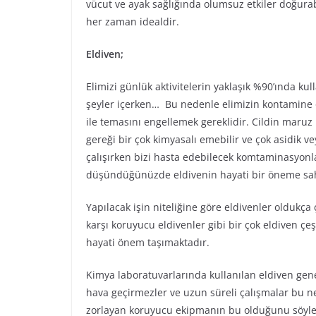
vücut ve ayak sağlığında olumsuz etkiler doğurab
her zaman idealdir.
Eldiven;
Elimizi günlük aktivitelerin yaklaşık %90’ında k
şeyler içerken… Bu nedenle elimizin kontamine 
ile temasını engellemek gereklidir. Cildin maruz k
gereği bir çok kimyasalı emebilir ve çok asidik veya
çalışırken bizi hasta edebilecek komtaminasyonl
düşündüğünüzde eldivenin hayati bir öneme sah
Yapılacak işin niteliğine göre eldivenler oldukça çeş
karşı koruyucu eldivenler gibi bir çok eldiven çeşi
hayati önem taşımaktadır.
Kimya laboratuvarlarında kullanılan eldiven genell
hava geçirmezler ve uzun süreli çalışmalar bu ne
zorlayan koruyucu ekipmanın bu olduğunu söyle