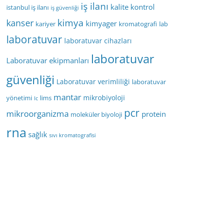
iş ilanı
kalite kontrol
istanbul iş ilanı
iş güvenliği
kimya
kanser
kimyager
kariyer
kromatografi
lab
laboratuvar
laboratuvar cihazları
laboratuvar
Laboratuvar ekipmanları
güvenliği
Laboratuvar verimliliği
laboratuvar
mantar
mikrobiyoloji
yönetimi
lims
lc
pcr
mikroorganizma
protein
moleküler biyoloji
rna
sağlık
sıvı kromatografisi