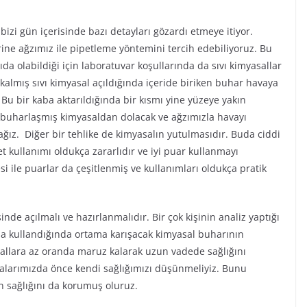
bizi gün içerisinde bazı detayları gözardı etmeye itiyor.
ine ağzımız ile pipetleme yöntemini tercih edebiliyoruz. Bu
da olabildiği için laboratuvar koşullarında da sıvı kimyasallar
 kalmış sıvı kimyasal açıldığında içeride biriken buhar havaya
r. Bu bir kaba aktarıldığında bir kısmı yine yüzeye yakın
ine buharlaşmış kimyasaldan dolacak ve ağzımızla havayı
ğız. Diğer bir tehlike de kimyasalın yutulmasıdır. Buda ciddi
et kullanımı oldukça zararlıdır ve iyi puar kullanmayı
 ile puarlar da çeşitlenmiş ve kullanımları oldukça pratik
nde açılmalı ve hazırlanmalıdır. Bir çok kişinin analiz yaptığı
da kullandığında ortama karışacak kimyasal buharının
allara az oranda maruz kalarak uzun vadede sağlığını
malarımızda önce kendi sağlığımızı düşünmeliyiz. Bunu
n sağlığını da korumuş oluruz.