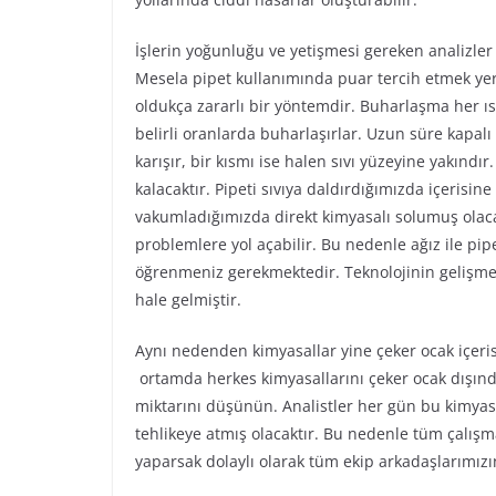
İşlerin yoğunluğu ve yetişmesi gereken analizler 
Mesela pipet kullanımında puar tercih etmek yer
oldukça zararlı bir yöntemdir. Buharlaşma her ısı
belirli oranlarda buharlaşırlar. Uzun süre kapalı
karışır, bir kısmı ise halen sıvı yüzeyine yakındı
kalacaktır. Pipeti sıvıya daldırdığımızda içeris
vakumladığımızda direkt kimyasalı solumuş olaca
problemlere yol açabilir. Bu nedenle ağız ile pip
öğrenmeniz gerekmektedir. Teknolojinin gelişmesi
hale gelmiştir.
Aynı nedenden kimyasallar yine çeker ocak içerisi
ortamda herkes kimyasallarını çeker ocak dışın
miktarını düşünün. Analistler her gün bu kimyas
tehlikeye atmış olacaktır. Bu nedenle tüm çalış
yaparsak dolaylı olarak tüm ekip arkadaşlarımızı