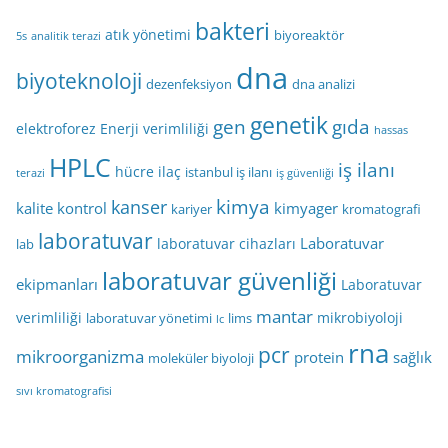
bakteri
atık yönetimi
biyoreaktör
5s
analitik terazi
dna
biyoteknoloji
dezenfeksiyon
dna analizi
genetik
gen
gıda
elektroforez
Enerji verimliliği
hassas
HPLC
iş ilanı
hücre
ilaç
istanbul iş ilanı
terazi
iş güvenliği
kimya
kanser
kalite kontrol
kimyager
kariyer
kromatografi
laboratuvar
Laboratuvar
laboratuvar cihazları
lab
laboratuvar güvenliği
ekipmanları
Laboratuvar
mantar
verimliliği
mikrobiyoloji
laboratuvar yönetimi
lims
lc
rna
pcr
mikroorganizma
protein
sağlık
moleküler biyoloji
sıvı kromatografisi