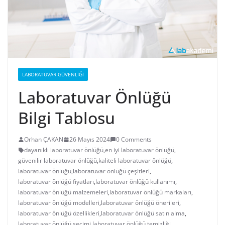
LABORATUVAR GÜVENLIĞI
Laboratuvar Önlüğü
Bilgi Tablosu
Orhan ÇAKAN
26 Mayıs 2024
0 Comments
dayanıklı laboratuvar önlüğü
,
en iyi laboratuvar önlüğü
,
güvenilir laboratuvar önlüğü
,
kaliteli laboratuvar önlüğü
,
laboratuvar önlüğü
,
laboratuvar önlüğü çeşitleri
,
laboratuvar önlüğü fiyatları
,
laboratuvar önlüğü kullanımı
,
laboratuvar önlüğü malzemeleri
,
laboratuvar önlüğü markaları
,
laboratuvar önlüğü modelleri
,
laboratuvar önlüğü önerileri
,
laboratuvar önlüğü özellikleri
,
laboratuvar önlüğü satın alma
,
laboratuvar önlüğü seçimi
,
laboratuvar önlüğü temizliği
,