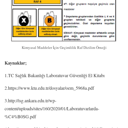
Kimyasal Maddeler İçin Geçimlilik Raf Dizilim Örneği
Kaynaklar;
1.TC Sağlık Bakanlığı Laboratuvar Güvenliği El Kitabı
2.https://www.ktu.edu.tr/dosyalar/oem_5968a.pdf
3.http://isg.ankara.edu.tr/wp-
content/uploads/sites/160/2020/01/Laboratuvarlarda-
%C4%B0SG.pdf