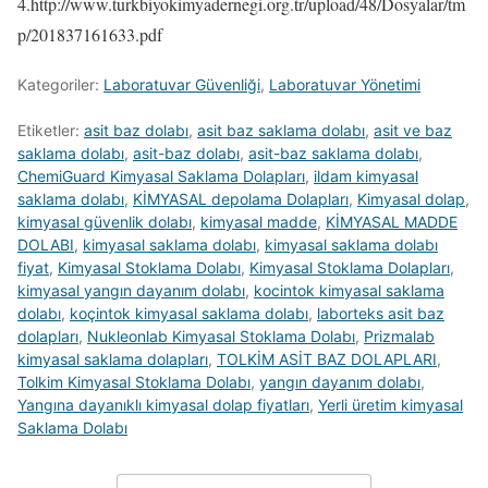
4.http://www.turkbiyokimyadernegi.org.tr/upload/48/Dosyalar/tm
p/201837161633.pdf
Kategoriler:
Laboratuvar Güvenliği
,
Laboratuvar Yönetimi
Etiketler:
asit baz dolabı
,
asit baz saklama dolabı
,
asit ve baz
saklama dolabı
,
asit-baz dolabı
,
asit-baz saklama dolabı
,
ChemiGuard Kimyasal Saklama Dolapları
,
ildam kimyasal
saklama dolabı
,
KİMYASAL depolama Dolapları
,
Kimyasal dolap
,
kimyasal güvenlik dolabı
,
kimyasal madde
,
KİMYASAL MADDE
DOLABI
,
kimyasal saklama dolabı
,
kimyasal saklama dolabı
fiyat
,
Kimyasal Stoklama Dolabı
,
Kimyasal Stoklama Dolapları
,
kimyasal yangın dayanım dolabı
,
kocintok kimyasal saklama
dolabı
,
koçintok kimyasal saklama dolabı
,
laborteks asit baz
dolapları
,
Nukleonlab Kimyasal Stoklama Dolabı
,
Prizmalab
kimyasal saklama dolapları
,
TOLKİM ASİT BAZ DOLAPLARI
,
Tolkim Kimyasal Stoklama Dolabı
,
yangın dayanım dolabı
,
Yangına dayanıklı kimyasal dolap fiyatları
,
Yerli üretim kimyasal
Saklama Dolabı