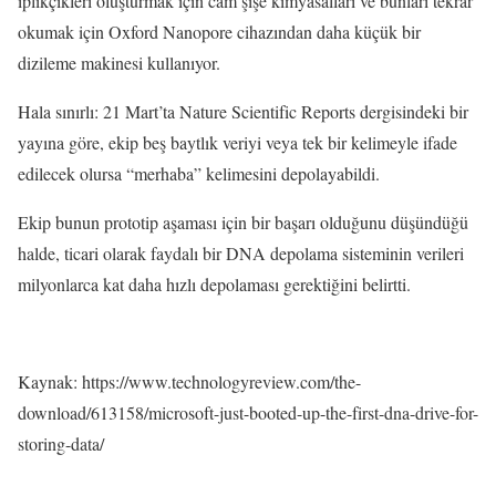
iplikçikleri oluşturmak için cam şişe kimyasalları ve bunları tekrar
okumak için Oxford Nanopore cihazından daha küçük bir
dizileme makinesi kullanıyor.
Hala sınırlı: 21 Mart’ta Nature Scientific Reports dergisindeki bir
yayına göre, ekip beş baytlık veriyi veya tek bir kelimeyle ifade
edilecek olursa “merhaba” kelimesini depolayabildi.
Ekip bunun prototip aşaması için bir başarı olduğunu düşündüğü
halde, ticari olarak faydalı bir DNA depolama sisteminin verileri
milyonlarca kat daha hızlı depolaması gerektiğini belirtti.
Kaynak: https://www.technologyreview.com/the-
download/613158/microsoft-just-booted-up-the-first-dna-drive-for-
storing-data/