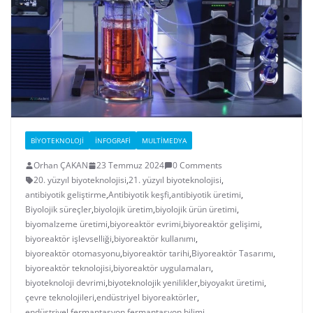
BIYOTEKNOLOJI
İNFOGRAFI
MULTIMEDYA
Orhan ÇAKAN
23 Temmuz 2024
0 Comments
20. yüzyıl biyoteknolojisi
,
21. yüzyıl biyoteknolojisi
,
antibiyotik geliştirme
,
Antibiyotik keşfi
,
antibiyotik üretimi
,
Biyolojik süreçler
,
biyolojik üretim
,
biyolojik ürün üretimi
,
biyomalzeme üretimi
,
biyoreaktör evrimi
,
biyoreaktör gelişimi
,
biyoreaktör işlevselliği
,
biyoreaktör kullanımı
,
biyoreaktör otomasyonu
,
biyoreaktör tarihi
,
Biyoreaktör Tasarımı
,
biyoreaktör teknolojisi
,
biyoreaktör uygulamaları
,
biyoteknoloji devrimi
,
biyoteknolojik yenilikler
,
biyoyakıt üretimi
,
çevre teknolojileri
,
endüstriyel biyoreaktörler
,
endüstriyel fermantasyon
,
fermantasyon bilimi
,