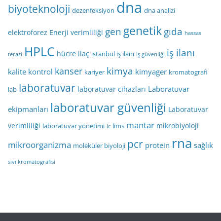
dna
biyoteknoloji
dezenfeksiyon
dna analizi
genetik
gen
gıda
elektroforez
Enerji verimliliği
hassas
HPLC
iş ilanı
hücre
ilaç
istanbul iş ilanı
terazi
iş güvenliği
kimya
kanser
kalite kontrol
kimyager
kariyer
kromatografi
laboratuvar
Laboratuvar
laboratuvar cihazları
lab
laboratuvar güvenliği
ekipmanları
Laboratuvar
mantar
verimliliği
mikrobiyoloji
laboratuvar yönetimi
lims
lc
rna
pcr
mikroorganizma
protein
sağlık
moleküler biyoloji
sıvı kromatografisi