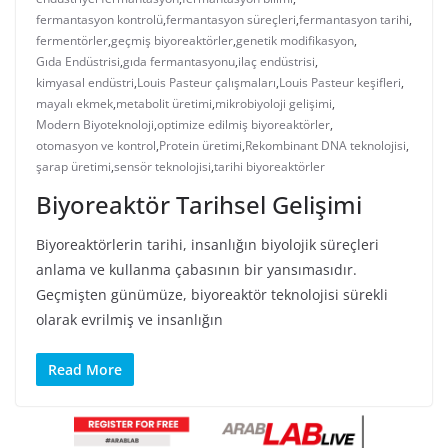
fermantasyon kontrolü
,
fermantasyon süreçleri
,
fermantasyon tarihi
,
fermentörler
,
geçmiş biyoreaktörler
,
genetik modifikasyon
,
Gıda Endüstrisi
,
gıda fermantasyonu
,
ilaç endüstrisi
,
kimyasal endüstri
,
Louis Pasteur çalışmaları
,
Louis Pasteur keşifleri
,
mayalı ekmek
,
metabolit üretimi
,
mikrobiyoloji gelişimi
,
Modern Biyoteknoloji
,
optimize edilmiş biyoreaktörler
,
otomasyon ve kontrol
,
Protein üretimi
,
Rekombinant DNA teknolojisi
,
şarap üretimi
,
sensör teknolojisi
,
tarihi biyoreaktörler
Biyoreaktör Tarihsel Gelişimi
Biyoreaktörlerin tarihi, insanlığın biyolojik süreçleri
anlama ve kullanma çabasının bir yansımasıdır.
Geçmişten günümüze, biyoreaktör teknolojisi sürekli
olarak evrilmiş ve insanlığın
Read More