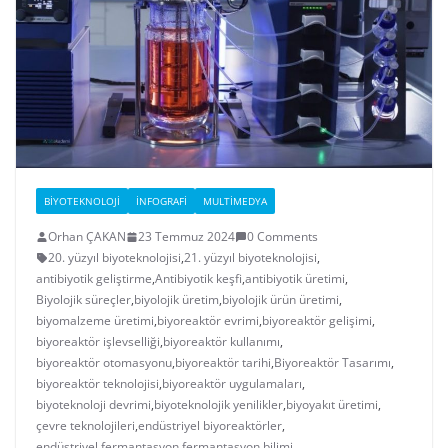
BIYOTEKNOLOJI
İNFOGRAFI
MULTIMEDYA
Orhan ÇAKAN
23 Temmuz 2024
0 Comments
20. yüzyıl biyoteknolojisi
,
21. yüzyıl biyoteknolojisi
,
antibiyotik geliştirme
,
Antibiyotik keşfi
,
antibiyotik üretimi
,
Biyolojik süreçler
,
biyolojik üretim
,
biyolojik ürün üretimi
,
biyomalzeme üretimi
,
biyoreaktör evrimi
,
biyoreaktör gelişimi
,
biyoreaktör işlevselliği
,
biyoreaktör kullanımı
,
biyoreaktör otomasyonu
,
biyoreaktör tarihi
,
Biyoreaktör Tasarımı
,
biyoreaktör teknolojisi
,
biyoreaktör uygulamaları
,
biyoteknoloji devrimi
,
biyoteknolojik yenilikler
,
biyoyakıt üretimi
,
çevre teknolojileri
,
endüstriyel biyoreaktörler
,
endüstriyel fermantasyon
,
fermantasyon bilimi
,