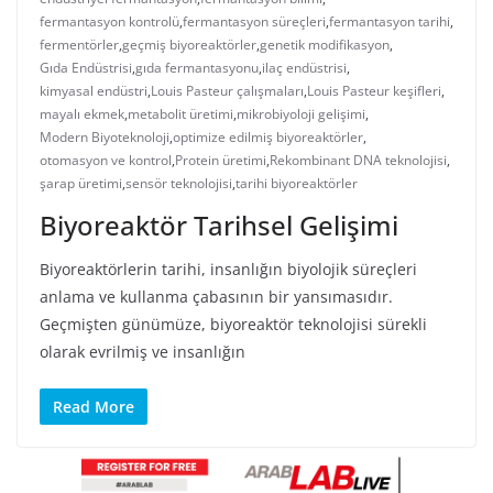
fermantasyon kontrolü
,
fermantasyon süreçleri
,
fermantasyon tarihi
,
fermentörler
,
geçmiş biyoreaktörler
,
genetik modifikasyon
,
Gıda Endüstrisi
,
gıda fermantasyonu
,
ilaç endüstrisi
,
kimyasal endüstri
,
Louis Pasteur çalışmaları
,
Louis Pasteur keşifleri
,
mayalı ekmek
,
metabolit üretimi
,
mikrobiyoloji gelişimi
,
Modern Biyoteknoloji
,
optimize edilmiş biyoreaktörler
,
otomasyon ve kontrol
,
Protein üretimi
,
Rekombinant DNA teknolojisi
,
şarap üretimi
,
sensör teknolojisi
,
tarihi biyoreaktörler
Biyoreaktör Tarihsel Gelişimi
Biyoreaktörlerin tarihi, insanlığın biyolojik süreçleri
anlama ve kullanma çabasının bir yansımasıdır.
Geçmişten günümüze, biyoreaktör teknolojisi sürekli
olarak evrilmiş ve insanlığın
Read More