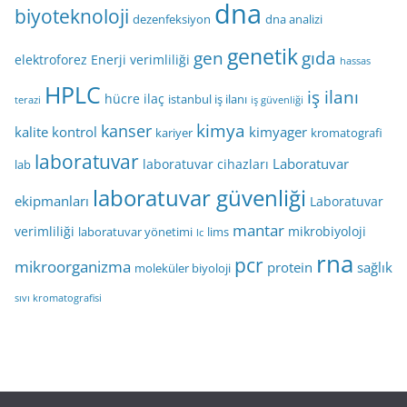
dna
biyoteknoloji
dezenfeksiyon
dna analizi
genetik
gen
gıda
elektroforez
Enerji verimliliği
hassas
HPLC
iş ilanı
hücre
ilaç
istanbul iş ilanı
terazi
iş güvenliği
kimya
kanser
kalite kontrol
kimyager
kariyer
kromatografi
laboratuvar
Laboratuvar
laboratuvar cihazları
lab
laboratuvar güvenliği
ekipmanları
Laboratuvar
mantar
verimliliği
mikrobiyoloji
laboratuvar yönetimi
lims
lc
rna
pcr
mikroorganizma
protein
sağlık
moleküler biyoloji
sıvı kromatografisi