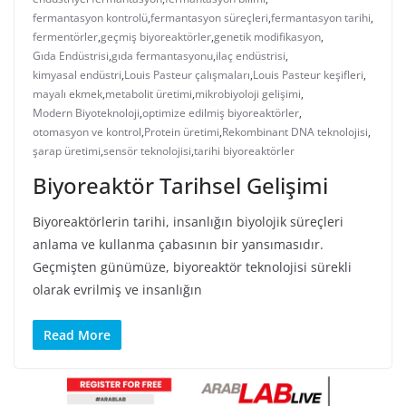
fermantasyon kontrolü
,
fermantasyon süreçleri
,
fermantasyon tarihi
,
fermentörler
,
geçmiş biyoreaktörler
,
genetik modifikasyon
,
Gıda Endüstrisi
,
gıda fermantasyonu
,
ilaç endüstrisi
,
kimyasal endüstri
,
Louis Pasteur çalışmaları
,
Louis Pasteur keşifleri
,
mayalı ekmek
,
metabolit üretimi
,
mikrobiyoloji gelişimi
,
Modern Biyoteknoloji
,
optimize edilmiş biyoreaktörler
,
otomasyon ve kontrol
,
Protein üretimi
,
Rekombinant DNA teknolojisi
,
şarap üretimi
,
sensör teknolojisi
,
tarihi biyoreaktörler
Biyoreaktör Tarihsel Gelişimi
Biyoreaktörlerin tarihi, insanlığın biyolojik süreçleri
anlama ve kullanma çabasının bir yansımasıdır.
Geçmişten günümüze, biyoreaktör teknolojisi sürekli
olarak evrilmiş ve insanlığın
Read More