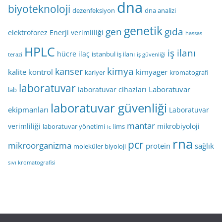
dna
biyoteknoloji
dezenfeksiyon
dna analizi
genetik
gen
gıda
elektroforez
Enerji verimliliği
hassas
HPLC
iş ilanı
hücre
ilaç
istanbul iş ilanı
terazi
iş güvenliği
kimya
kanser
kalite kontrol
kimyager
kariyer
kromatografi
laboratuvar
Laboratuvar
laboratuvar cihazları
lab
laboratuvar güvenliği
ekipmanları
Laboratuvar
mantar
verimliliği
mikrobiyoloji
laboratuvar yönetimi
lims
lc
rna
pcr
mikroorganizma
protein
sağlık
moleküler biyoloji
sıvı kromatografisi