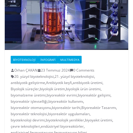
BIYOTEKNOLOJI
İNFOGRAFI
MULTIMEDYA
Orhan ÇAKAN
23 Temmuz 2024
0 Comments
20. yüzyıl biyoteknolojisi
,
21. yüzyıl biyoteknolojisi
,
antibiyotik geliştirme
,
Antibiyotik keşfi
,
antibiyotik üretimi
,
Biyolojik süreçler
,
biyolojik üretim
,
biyolojik ürün üretimi
,
biyomalzeme üretimi
,
biyoreaktör evrimi
,
biyoreaktör gelişimi
,
biyoreaktör işlevselliği
,
biyoreaktör kullanımı
,
biyoreaktör otomasyonu
,
biyoreaktör tarihi
,
Biyoreaktör Tasarımı
,
biyoreaktör teknolojisi
,
biyoreaktör uygulamaları
,
biyoteknoloji devrimi
,
biyoteknolojik yenilikler
,
biyoyakıt üretimi
,
çevre teknolojileri
,
endüstriyel biyoreaktörler
,
endüstriyel fermantasyon
,
fermantasyon bilimi
,