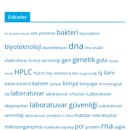
Etiketler
bakteri
atık yönetimi
biyoreaktör
5s
analitik terazi
dna
biyoteknoloji
dezenfeksiyon
dna analizi
genetik
gen
gıda
elektroforez
Enerji verimliliği
hassas
HPLC
iş ilanı
hücre
ilaç
istanbul iş ilanı
terazi
iş güvenliği
kimya
kanser
kalite kontrol
kimyager
kariyer
kromatografi
laboratuvar
Laboratuvar
laboratuvar cihazları
lab
laboratuvar güvenliği
ekipmanları
Laboratuvar
mantar
verimliliği
mikrobiyoloji
laboratuvar yönetimi
lims
lc
rna
pcr
mikroorganizma
protein
sağlık
moleküler biyoloji