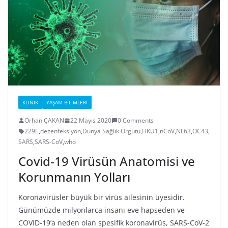
KLINIK
YAŞAM BILIMLERI
Orhan ÇAKAN
22 Mayıs 2020
0 Comments
229E
,
dezenfeksiyon
,
Dünya Sağlık Örgütü
,
HKU1
,
nCoV
,
NL63
,
OC43
,
SARS
,
SARS-CoV
,
who
Covid-19 Virüsün Anatomisi ve
Korunmanın Yolları
Koronavirüsler büyük bir virüs ailesinin üyesidir.
Günümüzde milyonlarca insanı eve hapseden ve
COVID-19’a neden olan spesifik koronavirüs, SARS-CoV-2