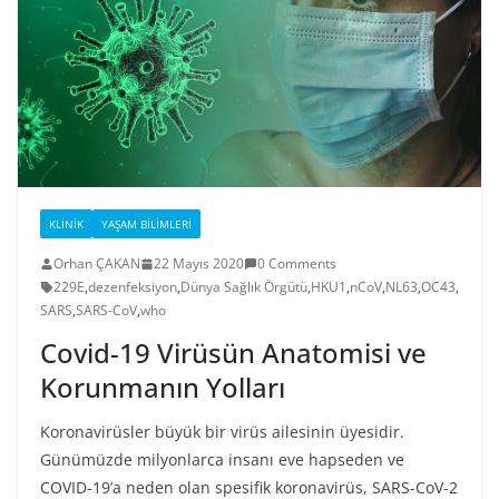
KLINIK
YAŞAM BILIMLERI
Orhan ÇAKAN
22 Mayıs 2020
0 Comments
229E
,
dezenfeksiyon
,
Dünya Sağlık Örgütü
,
HKU1
,
nCoV
,
NL63
,
OC43
,
SARS
,
SARS-CoV
,
who
Covid-19 Virüsün Anatomisi ve
Korunmanın Yolları
Koronavirüsler büyük bir virüs ailesinin üyesidir.
Günümüzde milyonlarca insanı eve hapseden ve
COVID-19’a neden olan spesifik koronavirüs, SARS-CoV-2