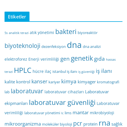
Etiketler
bakteri
atık yönetimi
biyoreaktör
5s
analitik terazi
dna
biyoteknoloji
dezenfeksiyon
dna analizi
genetik
gen
gıda
elektroforez
Enerji verimliliği
hassas
HPLC
iş ilanı
hücre
ilaç
istanbul iş ilanı
terazi
iş güvenliği
kimya
kanser
kalite kontrol
kimyager
kariyer
kromatografi
laboratuvar
Laboratuvar
laboratuvar cihazları
lab
laboratuvar güvenliği
ekipmanları
Laboratuvar
mantar
verimliliği
mikrobiyoloji
laboratuvar yönetimi
lims
lc
rna
pcr
mikroorganizma
protein
sağlık
moleküler biyoloji